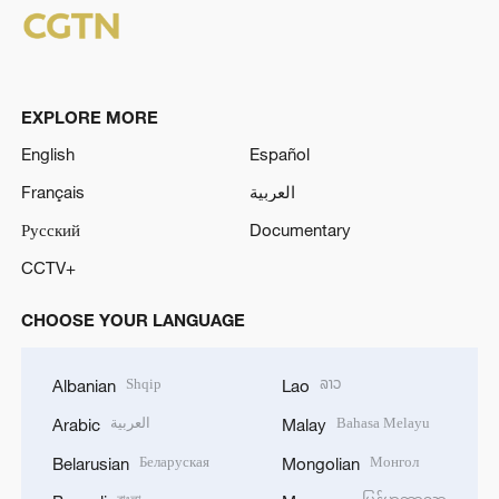
EXPLORE MORE
English
Español
Français
العربية
Русский
Documentary
CCTV+
CHOOSE YOUR LANGUAGE
Shqip
ລາວ
Albanian
Lao
العربية
Bahasa Melayu
Arabic
Malay
Беларуская
Монгол
Belarusian
Mongolian