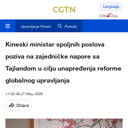
Language
Upravljanje Kinom
Pretraži
Kineski ministar spoljnih poslova
poziva na zajedničke napore sa
Tajlandom u cilju unapređenja reforme
globalnog upravljanja
11:02:38,27-May-2026
Share