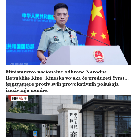
Ministarstvo nacionalne odbrane Narodne
Republike Kine: Kineska vojska će preduzeti čvrste
kontramere protiv svih provokativnih pokušaja
07-Aug-2026
izazivanja nemira