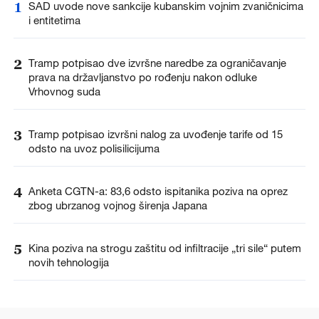
1
SAD uvode nove sankcije kubanskim vojnim zvaničnicima
i entitetima
2
Tramp potpisao dve izvršne naredbe za ograničavanje
prava na državljanstvo po rođenju nakon odluke
Vrhovnog suda
3
Tramp potpisao izvršni nalog za uvođenje tarife od 15
odsto na uvoz polisilicijuma
4
Anketa CGTN-a: 83,6 odsto ispitanika poziva na oprez
zbog ubrzanog vojnog širenja Japana
5
Kina poziva na strogu zaštitu od infiltracije „tri sile“ putem
novih tehnologija