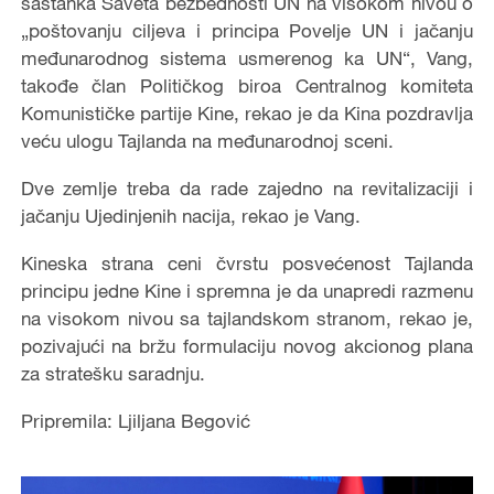
sastanka Saveta bezbednosti UN na visokom nivou o
„poštovanju ciljeva i principa Povelje UN i jačanju
međunarodnog sistema usmerenog ka UN“, Vang,
takođe član Političkog biroa Centralnog komiteta
Komunističke partije Kine, rekao je da Kina pozdravlja
veću ulogu Tajlanda na međunarodnoj sceni.
Dve zemlje treba da rade zajedno na revitalizaciji i
jačanju Ujedinjenih nacija, rekao je Vang.
Kineska strana ceni čvrstu posvećenost Tajlanda
principu jedne Kine i spremna je da unapredi razmenu
na visokom nivou sa tajlandskom stranom, rekao je,
pozivajući na bržu formulaciju novog akcionog plana
za stratešku saradnju.
Pripremila: Ljiljana Begović