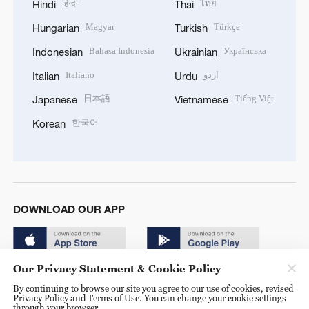
हिन्दी
ไทย
Hindi
Thai
Magyar
Türkçe
Hungarian
Turkish
Bahasa Indonesia
Українська
Indonesian
Ukrainian
Italiano
اردو
Italian
Urdu
日本語
Tiếng Việt
Japanese
Vietnamese
한국어
Korean
DOWNLOAD OUR APP
Our Privacy Statement & Cookie Policy
By continuing to browse our site you agree to our use of cookies, revised
Privacy Policy and Terms of Use. You can change your cookie settings
through your browser.