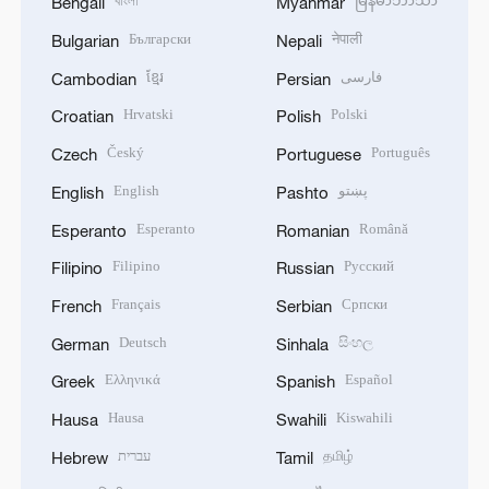
বাংলা
မြန်မာဘာသာ
Bengali
Myanmar
Български
नेपाली
Bulgarian
Nepali
ខ្មែរ
فارسی
Cambodian
Persian
Hrvatski
Polski
Croatian
Polish
Český
Português
Czech
Portuguese
English
پښتو
English
Pashto
Esperanto
Română
Esperanto
Romanian
Filipino
Русский
Filipino
Russian
Français
Српски
French
Serbian
Deutsch
සිංහල
German
Sinhala
Ελληνικά
Español
Greek
Spanish
Hausa
Kiswahili
Hausa
Swahili
עברית
தமிழ்
Hebrew
Tamil