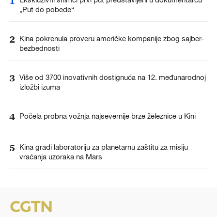
1
„Put do pobede“
2
Kina pokrenula proveru američke kompanije zbog sajber-
bezbednosti
3
Više od 3700 inovativnih dostignuća na 12. međunarodnoj
izložbi izuma
4
Počela probna vožnja najsevernije brze železnice u Kini
5
Kina gradi laboratoriju za planetarnu zaštitu za misiju
vraćanja uzoraka na Mars