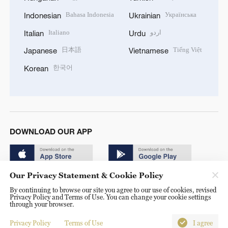
Bahasa Indonesia
Українська
Indonesian
Ukrainian
Italiano
اردو
Italian
Urdu
日本語
Tiếng Việt
Japanese
Vietnamese
한국어
Korean
DOWNLOAD OUR APP
Our Privacy Statement & Cookie Policy
By continuing to browse our site you agree to our use of cookies, revised
Privacy Policy and Terms of Use. You can change your cookie settings
through your browser.
© China Radio International.CRI. All Rights Reserved. 16A
Shijingshan Road, Beijing, China. 100040
Privacy Policy
Terms of Use
I agree