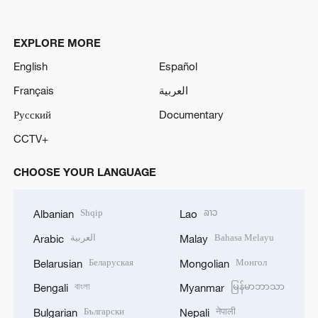
EXPLORE MORE
English
Español
Français
العربية
Русский
Documentary
CCTV+
CHOOSE YOUR LANGUAGE
Shqip
ລາວ
Albanian
Lao
العربية
Bahasa Melayu
Arabic
Malay
Беларуская
Монгол
Belarusian
Mongolian
বাংলা
မြန်မာဘာသာ
Bengali
Myanmar
Български
नेपाली
Bulgarian
Nepali