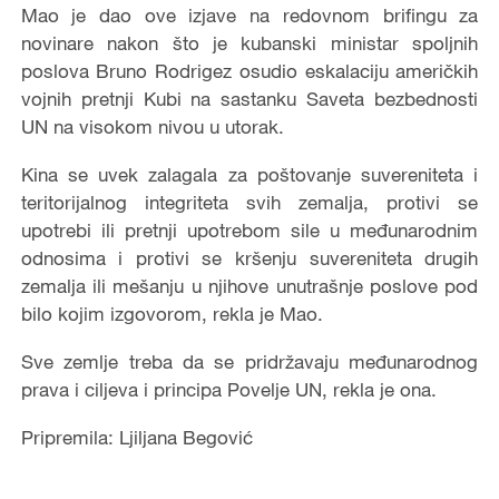
Mao je dao ove izjave na redovnom brifingu za
novinare nakon što je kubanski ministar spoljnih
poslova Bruno Rodrigez osudio eskalaciju američkih
vojnih pretnji Kubi na sastanku Saveta bezbednosti
UN na visokom nivou u utorak.
Kina se uvek zalagala za poštovanje suvereniteta i
teritorijalnog integriteta svih zemalja, protivi se
upotrebi ili pretnji upotrebom sile u međunarodnim
odnosima i protivi se kršenju suvereniteta drugih
zemalja ili mešanju u njihove unutrašnje poslove pod
bilo kojim izgovorom, rekla je Mao.
Sve zemlje treba da se pridržavaju međunarodnog
prava i ciljeva i principa Povelje UN, rekla je ona.
Pripremila: Ljiljana Begović