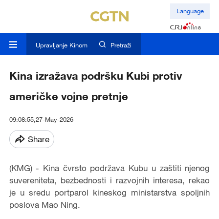
Language
Upravljanje Kinom
Pretraži
Kina izražava podršku Kubi protiv
američke vojne pretnje
09:08:55,27-May-2026
Share
(KMG) - Kina čvrsto podržava Kubu u zaštiti njenog
suvereniteta, bezbednosti i razvojnih interesa, rekao
je u sredu portparol kineskog ministarstva spoljnih
poslova Mao Ning.