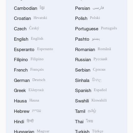
ខ្មែរ
فارسی
Cambodian
Persian
Hrvatski
Polski
Croatian
Polish
Český
Português
Czech
Portuguese
English
پښتو
English
Pashto
Esperanto
Română
Esperanto
Romanian
Filipino
Русский
Filipino
Russian
Français
Српски
French
Serbian
Deutsch
සිංහල
German
Sinhala
Ελληνικά
Español
Greek
Spanish
Hausa
Kiswahili
Hausa
Swahili
עברית
தமிழ்
Hebrew
Tamil
हिन्दी
ไทย
Hindi
Thai
Magyar
Türkçe
Hungarian
Turkish