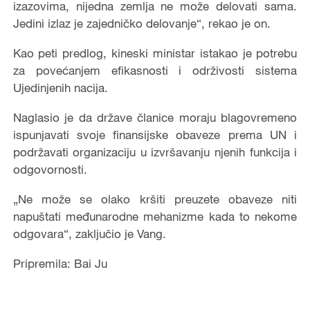
izazovima, nijedna zemlja ne može delovati sama.
Jedini izlaz je zajedničko delovanje“, rekao je on.
Kao peti predlog, kineski ministar istakao je potrebu
za povećanjem efikasnosti i održivosti sistema
Ujedinjenih nacija.
Naglasio je da države članice moraju blagovremeno
ispunjavati svoje finansijske obaveze prema UN i
podržavati organizaciju u izvršavanju njenih funkcija i
odgovornosti.
„Ne može se olako kršiti preuzete obaveze niti
napuštati međunarodne mehanizme kada to nekome
odgovara“, zaključio je Vang.
Pripremila: Bai Ju