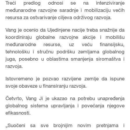
Treći predlog odnosi se na intenziviranje
međunarodne razvojne saradnje i mobilizaciju većih
resursa za ostvarivanje ciljeva održivog razvoja.
Vang je ocenio da Ujedinjene nacije treba snažnije da
koordiniraju globalne razvojne akcije i mobilišu
međunarodne resurse, uz veću finansijsku,
tehnološku i stručnu podršku zemljama globalnog
juga, posebno u oblastima smanjenja siromaštva i
razvoja.
Istovremeno je pozvao razvijene zemlje da ispune
svoje obaveze u finansiranju razvoja.
Četvrto, Vang Ji je ukazao na potrebu unapređenja
globalnog sistema upravljanja i povećanja njegove
efikasnosti.
„Suočeni sa sve brojnijim novim pretnjama i