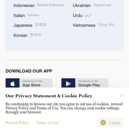
Bahasa Indonesia
Українська
Indonesian
Ukrainian
Italiano
اردو
Italian
Urdu
日本語
Tiếng Việt
Japanese
Vietnamese
한국어
Korean
DOWNLOAD OUR APP
Our Privacy Statement & Cookie Policy
By continuing to browse our site you agree to our use of cookies, revised
Privacy Policy and Terms of Use. You can change your cookie settings
through your browser.
© China Radio International.CRI. All Rights Reserved. 16A
Shijingshan Road, Beijing, China. 100040
Privacy Policy
Terms of Use
I agree