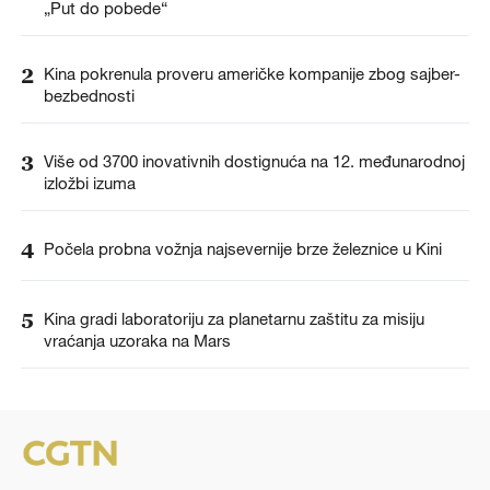
„Put do pobede“
2
Kina pokrenula proveru američke kompanije zbog sajber-
bezbednosti
3
Više od 3700 inovativnih dostignuća na 12. međunarodnoj
izložbi izuma
4
Počela probna vožnja najsevernije brze železnice u Kini
5
Kina gradi laboratoriju za planetarnu zaštitu za misiju
vraćanja uzoraka na Mars