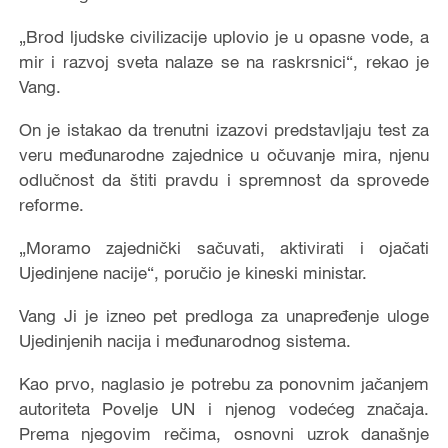
„Brod ljudske civilizacije uplovio je u opasne vode, a
mir i razvoj sveta nalaze se na raskrsnici“, rekao je
Vang.
On je istakao da trenutni izazovi predstavljaju test za
veru međunarodne zajednice u očuvanje mira, njenu
odlučnost da štiti pravdu i spremnost da sprovede
reforme.
„Moramo zajednički sačuvati, aktivirati i ojačati
Ujedinjene nacije“, poručio je kineski ministar.
Vang Ji je izneo pet predloga za unapređenje uloge
Ujedinjenih nacija i međunarodnog sistema.
Kao prvo, naglasio je potrebu za ponovnim jačanjem
autoriteta Povelje UN i njenog vodećeg značaja.
Prema njegovim rečima, osnovni uzrok današnje