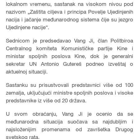
lokalnom vremenu, sastanak na visokom nivou pod
nazivom „Zaštita ciljeva i principa Povelje Ujedinjenih
nacija i jačanje međunarodnog sistema čije su jezgro
Ujedinjene nacije“.
Sednicom je predsedavao Vang Ji, član Politbiroa
Centralnog komiteta Komunističke partije Kine i
ministar spoljnih poslova Kine, dok je generalni
sekretar UN Antonio Gutereš podneo izveštaj o
aktuelnoj situaciji.
Sastanku su prisustvovali predstavnici više od 100
zemalja, uključujući ministre spoljnih poslova i visoke
predstavnike iz više od 20 država.
U svom obraćanju, Vang Ji je ocenio da se
međunarodna situacija suočava sa najdubljim i
najsloženijim promenama od završetka Drugog
svetskog rata.