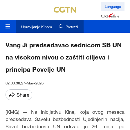
Language
Upravljanje Kinom
Pretraži
Vang Ji predsedavao sednicom SB UN
na visokom nivou o zaštiti ciljeva i
principa Povelje UN
02:03:38,27-May-2026
Share
(KMG) — Na inicijativu Kine, koja ovog meseca
predsedava Savetu bezbednosti Ujedinjenih nacija,
Savet bezbednosti UN održao je 26. maja, po