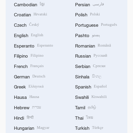
ខ្មែរ
فارسی
Cambodian
Persian
Hrvatski
Polski
Croatian
Polish
Český
Português
Czech
Portuguese
English
پښتو
English
Pashto
Esperanto
Română
Esperanto
Romanian
Filipino
Русский
Filipino
Russian
Français
Српски
French
Serbian
Deutsch
සිංහල
German
Sinhala
Ελληνικά
Español
Greek
Spanish
Hausa
Kiswahili
Hausa
Swahili
עברית
தமிழ்
Hebrew
Tamil
हिन्दी
ไทย
Hindi
Thai
Magyar
Türkçe
Hungarian
Turkish