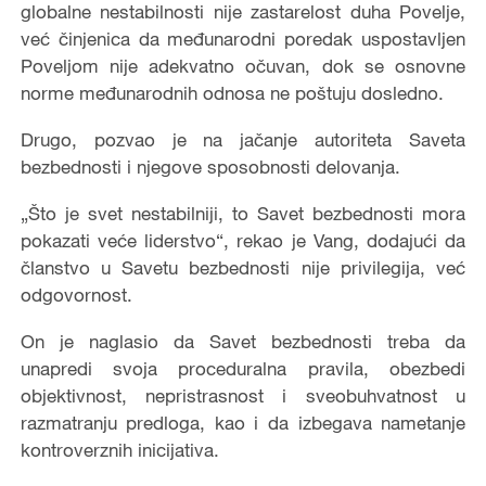
globalne nestabilnosti nije zastarelost duha Povelje,
već činjenica da međunarodni poredak uspostavljen
Poveljom nije adekvatno očuvan, dok se osnovne
norme međunarodnih odnosa ne poštuju dosledno.
Drugo, pozvao je na jačanje autoriteta Saveta
bezbednosti i njegove sposobnosti delovanja.
„Što je svet nestabilniji, to Savet bezbednosti mora
pokazati veće liderstvo“, rekao je Vang, dodajući da
članstvo u Savetu bezbednosti nije privilegija, već
odgovornost.
On je naglasio da Savet bezbednosti treba da
unapredi svoja proceduralna pravila, obezbedi
objektivnost, nepristrasnost i sveobuhvatnost u
razmatranju predloga, kao i da izbegava nametanje
kontroverznih inicijativa.