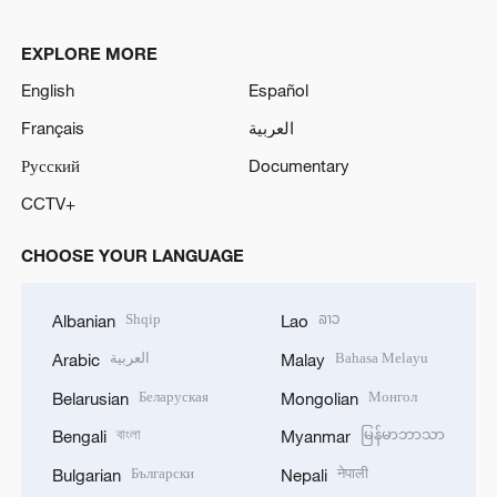
EXPLORE MORE
English
Español
Français
العربية
Русский
Documentary
CCTV+
CHOOSE YOUR LANGUAGE
Shqip
ລາວ
Albanian
Lao
العربية
Bahasa Melayu
Arabic
Malay
Беларуская
Монгол
Belarusian
Mongolian
বাংলা
မြန်မာဘာသာ
Bengali
Myanmar
Български
नेपाली
Bulgarian
Nepali