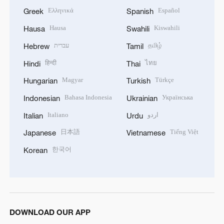
Ελληνικά
Español
Greek
Spanish
Hausa
Kiswahili
Hausa
Swahili
עברית
தமிழ்
Hebrew
Tamil
हिन्दी
ไทย
Hindi
Thai
Magyar
Türkçe
Hungarian
Turkish
Bahasa Indonesia
Українська
Indonesian
Ukrainian
Italiano
اردو
Italian
Urdu
日本語
Tiếng Việt
Japanese
Vietnamese
한국어
Korean
DOWNLOAD OUR APP