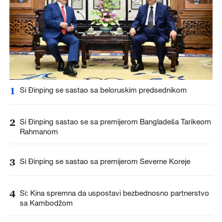
1
Si Đinping se sastao sa beloruskim predsednikom
2
Si Đinping sastao se sa premijerom Bangladeša Tarikeom
Rahmanom
3
Si Đinping se sastao sa premijerom Severne Koreje
4
Si: Kina spremna da uspostavi bezbednosno partnerstvo
sa Kambodžom