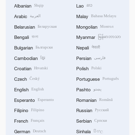
Shqip
ລາວ
Albanian
Lao
العربية
Bahasa Melayu
Arabic
Malay
Беларуская
Монгол
Belarusian
Mongolian
বাংলা
မြန်မာဘာသာ
Bengali
Myanmar
Български
नेपाली
Bulgarian
Nepali
ខ្មែរ
فارسی
Cambodian
Persian
Hrvatski
Polski
Croatian
Polish
Český
Português
Czech
Portuguese
English
پښتو
English
Pashto
Esperanto
Română
Esperanto
Romanian
Filipino
Русский
Filipino
Russian
Français
Српски
French
Serbian
Deutsch
සිංහල
German
Sinhala