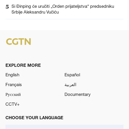
5
Si Đinping će uručiti „Orden prijateljstva“ predsedniku
Srbije Aleksandru Vučiću
EXPLORE MORE
English
Español
Français
العربية
Русский
Documentary
CCTV+
CHOOSE YOUR LANGUAGE