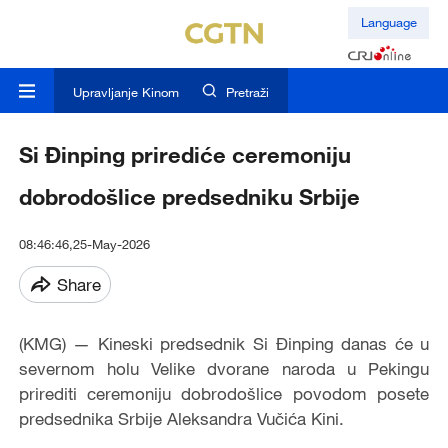
Language
Upravljanje Kinom
Pretraži
Si Đinping prirediće ceremoniju
dobrodošlice predsedniku Srbije
08:46:46,25-May-2026
Share
(KMG) — Kineski predsednik Si Đinping danas će u
severnom holu Velike dvorane naroda u Pekingu
prirediti ceremoniju dobrodošlice povodom posete
predsednika Srbije Aleksandra Vučića Kini.