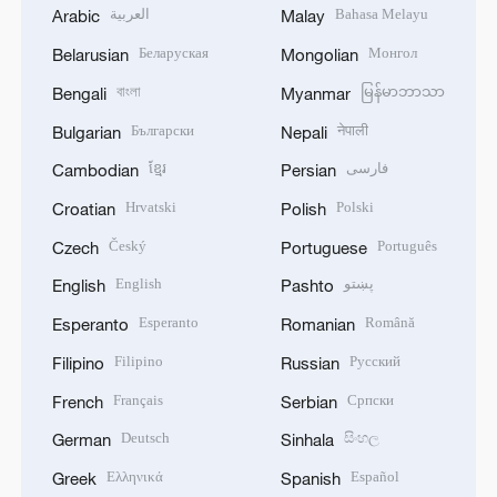
العربية
Bahasa Melayu
Arabic
Malay
Беларуская
Монгол
Belarusian
Mongolian
বাংলা
မြန်မာဘာသာ
Bengali
Myanmar
Български
नेपाली
Bulgarian
Nepali
ខ្មែរ
فارسی
Cambodian
Persian
Hrvatski
Polski
Croatian
Polish
Český
Português
Czech
Portuguese
English
پښتو
English
Pashto
Esperanto
Română
Esperanto
Romanian
Filipino
Русский
Filipino
Russian
Français
Српски
French
Serbian
Deutsch
සිංහල
German
Sinhala
Ελληνικά
Español
Greek
Spanish