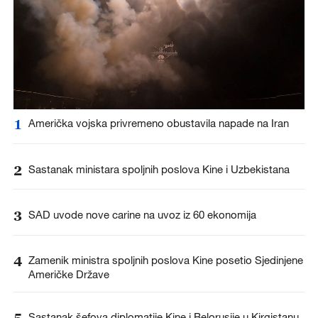
1
Američka vojska privremeno obustavila napade na Iran
2
Sastanak ministara spoljnih poslova Kine i Uzbekistana
3
SAD uvode nove carine na uvoz iz 60 ekonomija
4
Zamenik ministra spoljnih poslova Kine posetio Sjedinjene
Američke Države
5
Sastanak šefova diplomatije Kine i Belorusije u Kirgistanu