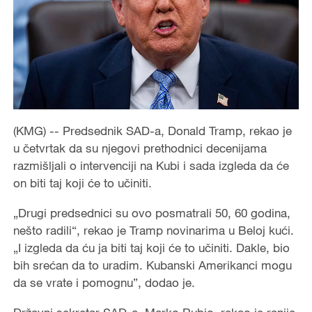
(KMG) -- Predsednik SAD-a, Donald Tramp, rekao je
u četvrtak da su njegovi prethodnici decenijama
razmišljali o intervenciji na Kubi i sada izgleda da će
on biti taj koji će to učiniti.
„Drugi predsednici su ovo posmatrali 50, 60 godina,
nešto radili“, rekao je Tramp novinarima u Beloj kući.
„I izgleda da ću ja biti taj koji će to učiniti. Dakle, bio
bih srećan da to uradim. Kubanski Amerikanci mogu
da se vrate i pomognu”, dodao je.