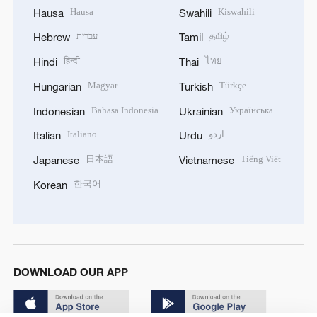
Hausa
Kiswahili
Hausa
Swahili
עברית
தமிழ்
Hebrew
Tamil
हिन्दी
ไทย
Hindi
Thai
Magyar
Türkçe
Hungarian
Turkish
Bahasa Indonesia
Українська
Indonesian
Ukrainian
Italiano
اردو
Italian
Urdu
日本語
Tiếng Việt
Japanese
Vietnamese
한국어
Korean
DOWNLOAD OUR APP