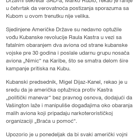
Državni sekretar SAD-a, Marko Rubio, rekao je ranije
u četvrtak da verovatnoća postizanja sporazuma sa
Kubom u ovom trenutku nije velika.
Sjedinjene Američke Države su nedavno optužile
vođu Kubanske revolucije Raula Kastra u vezi sa
fatalnim obaranjem dva aviona od strane kubanske
vojske pre 30 godina i poslale udarnu grupu nosača
aviona „Nimic“ na Karibe, što se smatra delom šire
kampanje pritiska na Kubu.
Kubanski predsednik, Migel Dijaz-Kanel, rekao je u
sredu da je američka optužnica protiv Kastra
„politički manevar“ bez pravnog osnova, dodajući da
Vašington laže i manipuliše događajima oko obaranja
malih aviona koji pripadaju narkoterorističkoj
organizaciji „Braća u pomoć“.
Upozorio je u ponedeljak da bi svaki američki vojni