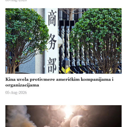
Kina uvela protivmere američkim kompanijama i
organizacijama
05-Aug-2026