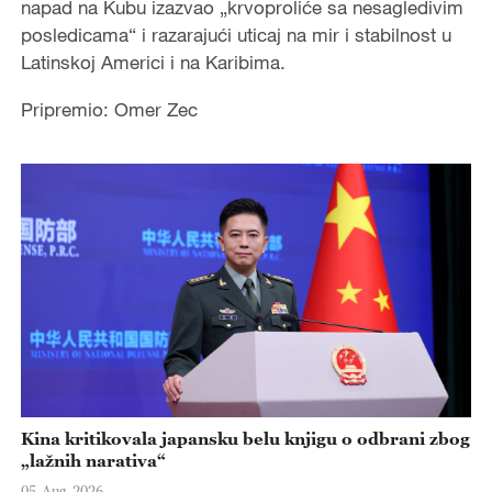
napad na Kubu izazvao „krvoproliće sa nesagledivim
posledicama“ i razarajući uticaj na mir i stabilnost u
Latinskoj Americi i na Karibima.
Pripremio: Omer Zec
Kina kritikovala japansku belu knjigu o odbrani zbog
„lažnih narativa“
05-Aug-2026