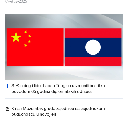
07-Aug-2026
1
Si Đinping i lider Laosa Tonglun razmenili čestitke
povodom 65 godina diplomatskih odnosa
2
Kina i Mozambik grade zajednicu sa zajedničkom
budućnošću u novoj eri