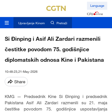
Language
Upravljanje Kinom
Pretraži
Si Đinping i Asif Ali Zardari razmenili
čestitke povodom 75. godišnjice
diplomatskih odnosa Kine i Pakistana
10:48:23,21-May-2026
Share
KMG — Predsednik Kine Si Đinping i predsednik
Pakistana Asif Ali Zardari razmenili su 21. maja
čestitke povodom 75. godišnjice uspostavljanja