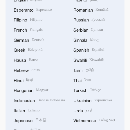
Esperanto
Română
Esperanto
Romanian
Filipino
Русский
Filipino
Russian
Français
Српски
French
Serbian
Deutsch
සිංහල
German
Sinhala
Ελληνικά
Español
Greek
Spanish
Hausa
Kiswahili
Hausa
Swahili
עברית
தமிழ்
Hebrew
Tamil
हिन्दी
ไทย
Hindi
Thai
Magyar
Türkçe
Hungarian
Turkish
Bahasa Indonesia
Українська
Indonesian
Ukrainian
Italiano
اردو
Italian
Urdu
日本語
Tiếng Việt
Japanese
Vietnamese