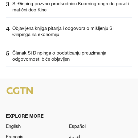
3
Si Đinping pozvao predsednicu Kuomingtanga da poseti
matični deo Kine
4
Objavljena knjiga pitanja i odgovora o mišljenju Si
Đinpinga na ekonomiju
5
Članak Si Đinpinga o podsticanju preuzimanja
odgovornosti biće objavljen
EXPLORE MORE
English
Español
Français
العربية