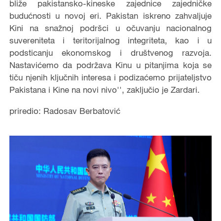
bliže pakistansko-kineske zajednice zajedničke
budućnosti u novoj eri. Pakistan iskreno zahvaljuje
Kini na snažnoj podršci u očuvanju nacionalnog
suvereniteta i teritorijalnog integriteta, kao i u
podsticanju ekonomskog i društvenog razvoja.
Nastavićemo da podržava Kinu u pitanjima koja se
tiču njenih ključnih interesa i podizaćemo prijateljstvo
Pakistana i Kine na novi nivo'', zaključio je Zardari.
priredio: Radosav Berbatović