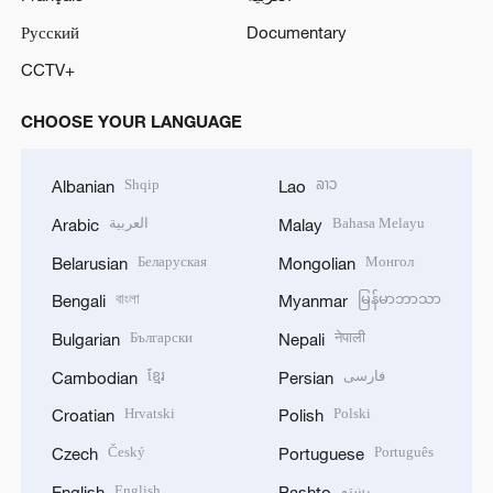
Русский
Documentary
CCTV+
CHOOSE YOUR LANGUAGE
Shqip
ລາວ
Albanian
Lao
العربية
Bahasa Melayu
Arabic
Malay
Беларуская
Монгол
Belarusian
Mongolian
বাংলা
မြန်မာဘာသာ
Bengali
Myanmar
Български
नेपाली
Bulgarian
Nepali
ខ្មែរ
فارسی
Cambodian
Persian
Hrvatski
Polski
Croatian
Polish
Český
Português
Czech
Portuguese
English
پښتو
English
Pashto