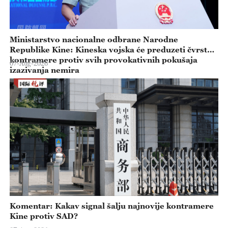
Ministarstvo nacionalne odbrane Narodne
Republike Kine: Kineska vojska će preduzeti čvrste
kontramere protiv svih provokativnih pokušaja
07-Aug-2026
izazivanja nemira
Komentar: Kakav signal šalju najnovije kontramere
Kine protiv SAD?