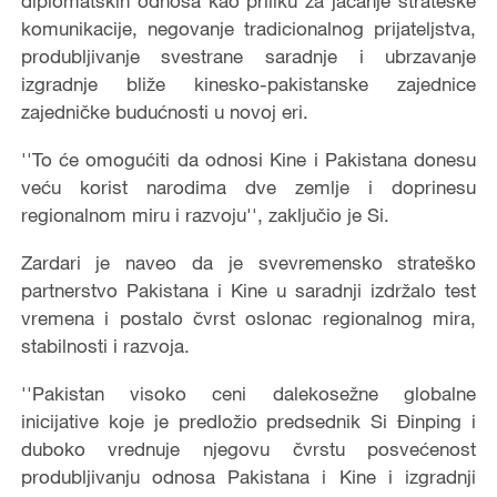
diplomatskih odnosa kao priliku za jačanje strateške
komunikacije, negovanje tradicionalnog prijateljstva,
produbljivanje svestrane saradnje i ubrzavanje
izgradnje bliže kinesko-pakistanske zajednice
zajedničke budućnosti u novoj eri.
''To će omogućiti da odnosi Kine i Pakistana donesu
veću korist narodima dve zemlje i doprinesu
regionalnom miru i razvoju'', zaključio je Si.
Zardari je naveo da je svevremensko strateško
partnerstvo Pakistana i Kine u saradnji izdržalo test
vremena i postalo čvrst oslonac regionalnog mira,
stabilnosti i razvoja.
''Pakistan visoko ceni dalekosežne globalne
inicijative koje je predložio predsednik Si Đinping i
duboko vrednuje njegovu čvrstu posvećenost
produbljivanju odnosa Pakistana i Kine i izgradnji