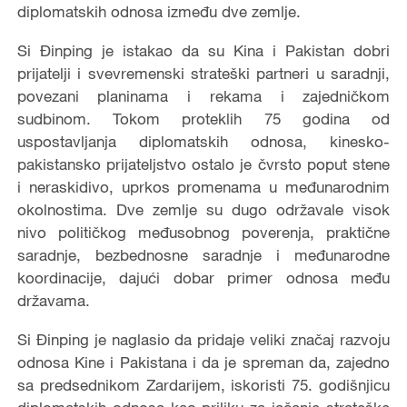
diplomatskih odnosa između dve zemlje.
Si Đinping je istakao da su Kina i Pakistan dobri
prijatelji i svevremenski strateški partneri u saradnji,
povezani planinama i rekama i zajedničkom
sudbinom. Tokom proteklih 75 godina od
uspostavljanja diplomatskih odnosa, kinesko-
pakistansko prijateljstvo ostalo je čvrsto poput stene
i neraskidivo, uprkos promenama u međunarodnim
okolnostima. Dve zemlje su dugo održavale visok
nivo političkog međusobnog poverenja, praktične
saradnje, bezbednosne saradnje i međunarodne
koordinacije, dajući dobar primer odnosa među
državama.
Si Đinping je naglasio da pridaje veliki značaj razvoju
odnosa Kine i Pakistana i da je spreman da, zajedno
sa predsednikom Zardarijem, iskoristi 75. godišnjicu