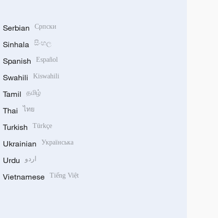
Serbian
Српски
Sinhala
සිංහල
Spanish
Español
Swahili
Kiswahili
Tamil
தமிழ்
Thai
ไทย
Turkish
Türkçe
Ukrainian
Українська
Urdu
اردو
Vietnamese
Tiếng Việt