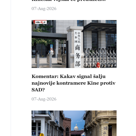
čvrste kontramere protiv svih
07-Aug-2026
provokativnih pokušaja
izazivanja nemira
Komentar: Kakav signal šalju
najnovije kontramere Kine protiv
SAD?
07-Aug-2026