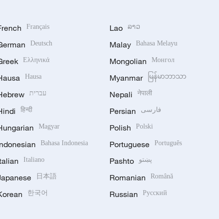
French
Français
Lao
ລາວ
German
Deutsch
Malay
Bahasa Melayu
Greek
Ελληνικά
Mongolian
Монгол
Hausa
Hausa
Myanmar
မြန်မာဘာသာ
Hebrew
עברית
Nepali
नेपाली
Hindi
हिन्दी
Persian
فارسی
Hungarian
Magyar
Polish
Polski
Indonesian
Bahasa Indonesia
Portuguese
Português
Italian
Italiano
Pashto
پښتو
Japanese
日本語
Romanian
Română
Korean
한국어
Russian
Русский