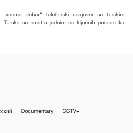
„veoma dobar“ telefonski razgovor sa turskim
Turska se smatra jednim od ključnih posrednika
сский
Documentary
CCTV+