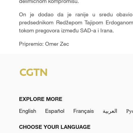
delimičnom kompromisu.
On je dodao da je ranije u sredu obavio 
predsednikom Redžepom Tajipom Erdoganom. 
tokom pregovora između SAD-a i Irana.
Pripremio: Omer Zec
EXPLORE MORE
English
Español
Français
العربية
Ру
CHOOSE YOUR LANGUAGE