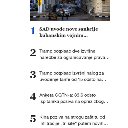
1
SAD uvode nove sankcije
kubanskim vojnim
zvaničnicima i entitetima
2
Tramp potpisao dve izvršne
naredbe za ograničavanje prava
na državljanstvo po rođenju nakon
odluke Vrhovnog suda
3
Tramp potpisao izvršni nalog za
uvođenje tarife od 15 odsto na
uvoz polisilicijuma
4
Anketa CGTN-a: 83,6 odsto
ispitanika poziva na oprez zbog
ubrzanog vojnog širenja Japana
5
Kina poziva na strogu zaštitu od
infiltracije „tri sile“ putem novih