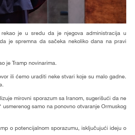
ekao je u sredu da je njegova administracija u
i da je spremna da sačeka nekoliko dana na pravi
ao je Tramp novinarima.
ovor ili ćemo uraditi neke stvari koje su malo gadne.
e.
lizuje mirovni sporazum sa Iranom, sugerišući da ne
a“ usmerenog samo na ponovno otvaranje Ormuskog
mp o potencijalnom sporazumu, isključujući ideju o