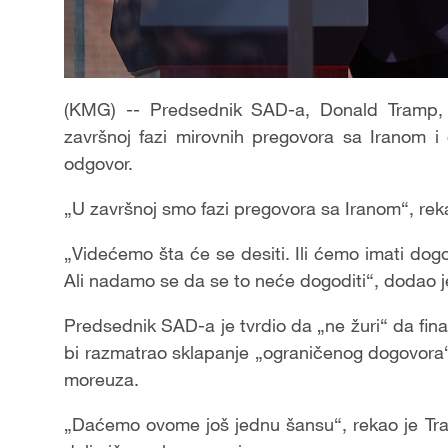
(KMG) -- Predsednik SAD-a, Donald Tramp, r
završnoj fazi mirovnih pregovora sa Iranom 
odgovor.
„U završnoj smo fazi pregovora sa Iranom“, rek
„Videćemo šta će se desiti. Ili ćemo imati dog
Ali nadamo se da se to neće dogoditi“, dodao j
Predsednik SAD-a je tvrdio da „ne žuri“ da fina
bi razmatrao sklapanje „ograničenog dogovor
moreuza.
„Daćemo ovome još jednu šansu“, rekao je Tra