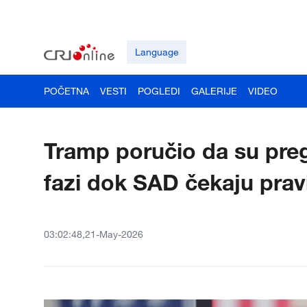
Language
POČETNA
VESTI
POGLEDI
GALERIJE
VIDEO
Tramp poručio da su preg
fazi dok SAD čekaju prav
03:02:48,21-May-2026