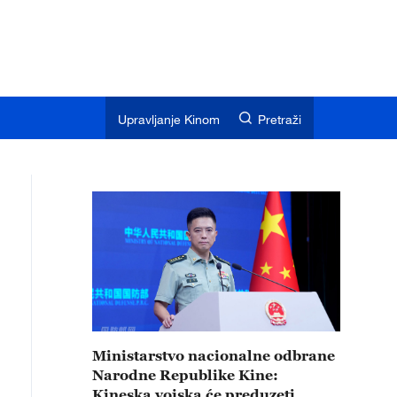
Upravljanje Kinom
Pretraži
Ministarstvo nacionalne odbrane
Narodne Republike Kine:
Kineska vojska će preduzeti