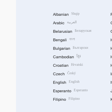
Albanian
Shqip
Arabic
العربية
Belarusian
Беларуская
Bengali
বাংলা
Bulgarian
Български
Cambodian
ខ្មែរ
Croatian
Hrvatski
Czech
Český
English
English
Esperanto
Esperanto
Filipino
Filipino