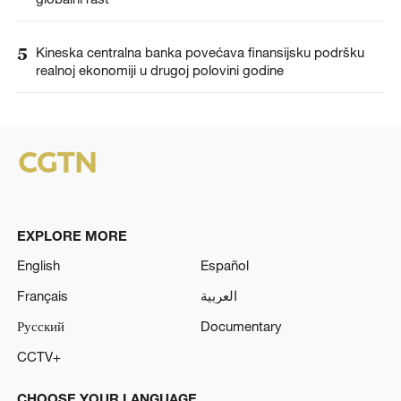
5
Kineska centralna banka povećava finansijsku podršku
realnoj ekonomiji u drugoj polovini godine
EXPLORE MORE
English
Español
Français
العربية
Русский
Documentary
CCTV+
CHOOSE YOUR LANGUAGE