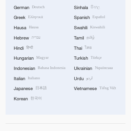
Deutsch
සිංහල
German
Sinhala
Ελληνικά
Español
Greek
Spanish
Hausa
Kiswahili
Hausa
Swahili
עברית
தமிழ்
Hebrew
Tamil
हिन्दी
ไทย
Hindi
Thai
Magyar
Türkçe
Hungarian
Turkish
Bahasa Indonesia
Українська
Indonesian
Ukrainian
Italiano
اردو
Italian
Urdu
日本語
Tiếng Việt
Japanese
Vietnamese
한국어
Korean