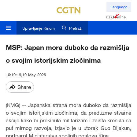
Language
Upravljanje Kinom
Pretraži
MSP: Japan mora duboko da razmišlja
o svojim istorijskim zločinima
10:19:19,19-May-2026
Share
(KMG) -- Japanska strana mora duboko da razmišlja
o svojim istorijskim zločinima, da preduzme stvarne
akcije kako bi prekinula militarizam i zaista krenula na
put mirnog razvoja, izjavio je u utorak Guo Đijakun,
portparol Ministarstva spoljnih poslova Kine.