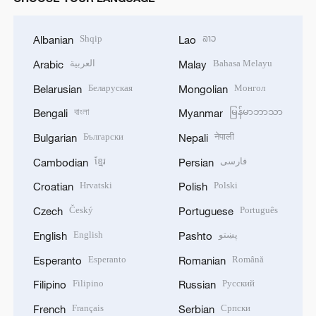
Shqip
ລາວ
Albanian
Lao
العربية
Bahasa Melayu
Arabic
Malay
Беларуская
Монгол
Belarusian
Mongolian
বাংলা
မြန်မာဘာသာ
Bengali
Myanmar
Български
नेपाली
Bulgarian
Nepali
ខ្មែរ
فارسی
Cambodian
Persian
Hrvatski
Polski
Croatian
Polish
Český
Português
Czech
Portuguese
English
پښتو
English
Pashto
Esperanto
Română
Esperanto
Romanian
Filipino
Русский
Filipino
Russian
Français
Српски
French
Serbian