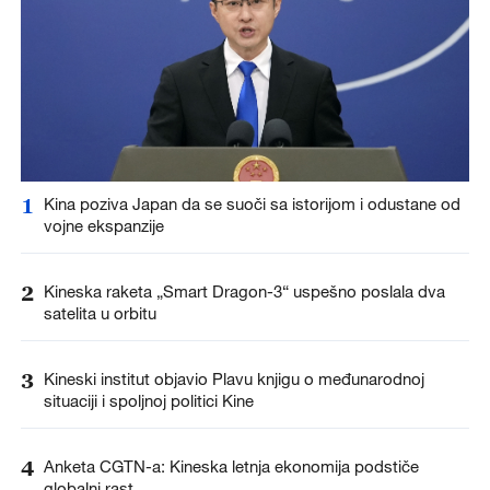
1
Kina poziva Japan da se suoči sa istorijom i odustane od
vojne ekspanzije
2
Kineska raketa „Smart Dragon-3“ uspešno poslala dva
satelita u orbitu
3
Kineski institut objavio Plavu knjigu o međunarodnoj
situaciji i spoljnoj politici Kine
4
Anketa CGTN-a: Kineska letnja ekonomija podstiče
globalni rast