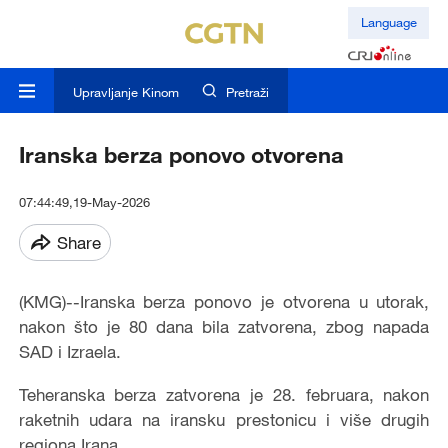
Language
Upravljanje Kinom
Pretraži
Iranska berza ponovo otvorena
07:44:49,19-May-2026
Share
(KMG)--Iranska berza ponovo je otvorena u utorak,
nakon što je 80 dana bila zatvorena, zbog napada
SAD i Izraela.
Teheranska berza zatvorena je 28. februara, nakon
raketnih udara na iransku prestonicu i više drugih
regiona Irana.