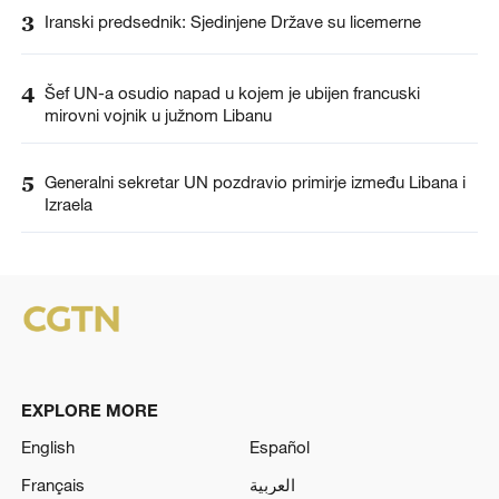
3
Iranski predsednik: Sjedinjene Države su licemerne
4
Šef UN-a osudio napad u kojem je ubijen francuski
mirovni vojnik u južnom Libanu
5
Generalni sekretar UN pozdravio primirje između Libana i
Izraela
EXPLORE MORE
English
Español
Français
العربية