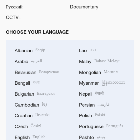
Русский
Documentary
CCTV+
CHOOSE YOUR LANGUAGE
Shqip
ລາວ
Albanian
Lao
العربية
Bahasa Melayu
Arabic
Malay
Беларуская
Монгол
Belarusian
Mongolian
বাংলা
မြန်မာဘာသာ
Bengali
Myanmar
Български
नेपाली
Bulgarian
Nepali
ខ្មែរ
فارسی
Cambodian
Persian
Hrvatski
Polski
Croatian
Polish
Český
Português
Czech
Portuguese
English
پښتو
English
Pashto