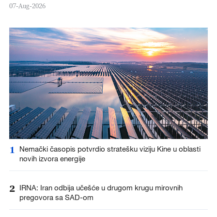
07-Aug-2026
1
Nemački časopis potvrdio stratešku viziju Kine u oblasti
novih izvora energije
2
IRNA: Iran odbija učešće u drugom krugu mirovnih
pregovora sa SAD-om