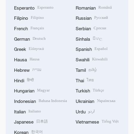
Esperanto
Română
Esperanto
Romanian
Filipino
Русский
Filipino
Russian
Français
Српски
French
Serbian
Deutsch
සිංහල
German
Sinhala
Ελληνικά
Español
Greek
Spanish
Hausa
Kiswahili
Hausa
Swahili
עברית
தமிழ்
Hebrew
Tamil
हिन्दी
ไทย
Hindi
Thai
Magyar
Türkçe
Hungarian
Turkish
Bahasa Indonesia
Українська
Indonesian
Ukrainian
Italiano
اردو
Italian
Urdu
日本語
Tiếng Việt
Japanese
Vietnamese
한국어
Korean