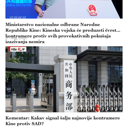
Ministarstvo nacionalne odbrane Narodne
Republike Kine: Kineska vojska će preduzeti čvrste
kontramere protiv svih provokativnih pokušaja
07-Aug-2026
izazivanja nemira
Komentar: Kakav signal šalju najnovije kontramere
Kine protiv SAD?