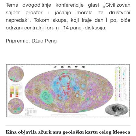
Tema ovogodišnje konferencije glasi „Civilizovan
sajber prostor i jačanje morala za društveni
napredak“. Tokom skupa, koji traje dan i po, biće
održani centralni forum i 14 panel-diskusija.
Pripremio: Džao Peng
Kina objavila ažuriranu geološku kartu celog Meseca