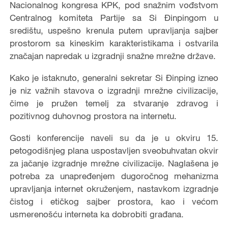
Nacionalnog kongresa KPK, pod snažnim vođstvom
Centralnog komiteta Partije sa Si Đinpingom u
središtu, uspešno krenula putem upravljanja sajber
prostorom sa kineskim karakteristikama i ostvarila
značajan napredak u izgradnji snažne mrežne države.
Kako je istaknuto, generalni sekretar Si Đinping izneo
je niz važnih stavova o izgradnji mrežne civilizacije,
čime je pružen temelj za stvaranje zdravog i
pozitivnog duhovnog prostora na internetu.
Gosti konferencije naveli su da je u okviru 15.
petogodišnjeg plana uspostavljen sveobuhvatan okvir
za jačanje izgradnje mrežne civilizacije. Naglašena je
potreba za unapređenjem dugoročnog mehanizma
upravljanja internet okruženjem, nastavkom izgradnje
čistog i etičkog sajber prostora, kao i većom
usmerenošću interneta ka dobrobiti građana.