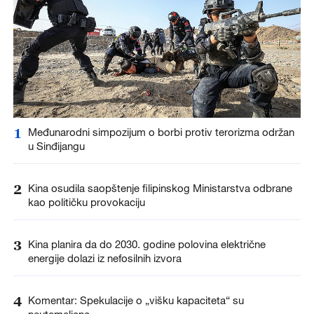
1
Međunarodni simpozijum o borbi protiv terorizma održan
u Sinđijangu
2
Kina osudila saopštenje filipinskog Ministarstva odbrane
kao političku provokaciju
3
Kina planira da do 2030. godine polovina električne
energije dolazi iz nefosilnih izvora
4
Komentar: Spekulacije o „višku kapaciteta“ su