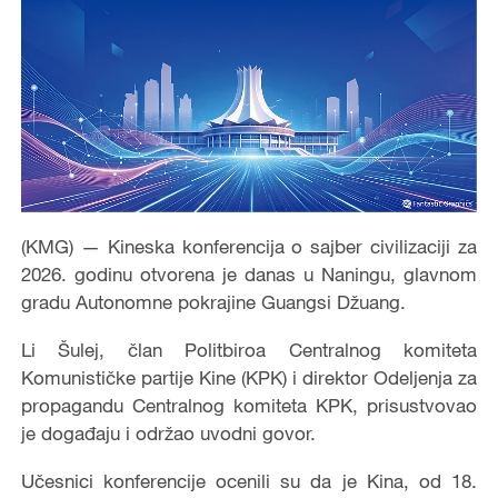
(KMG) — Kineska konferencija o sajber civilizaciji za
2026. godinu otvorena je danas u Naningu, glavnom
gradu Autonomne pokrajine Guangsi Džuang.
Li Šulej, član Politbiroa Centralnog komiteta
Komunističke partije Kine (KPK) i direktor Odeljenja za
propagandu Centralnog komiteta KPK, prisustvovao
je događaju i održao uvodni govor.
Učesnici konferencije ocenili su da je Kina, od 18.