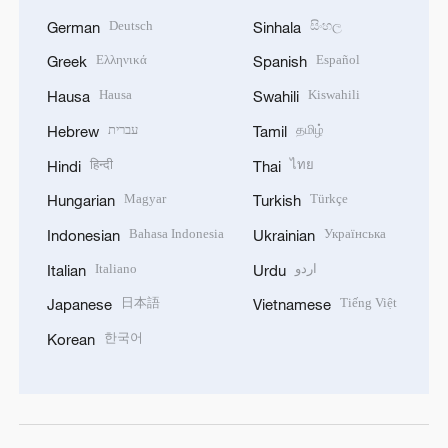
Deutsch
සිංහල
German
Sinhala
Ελληνικά
Español
Greek
Spanish
Hausa
Kiswahili
Hausa
Swahili
עברית
தமிழ்
Hebrew
Tamil
हिन्दी
ไทย
Hindi
Thai
Magyar
Türkçe
Hungarian
Turkish
Bahasa Indonesia
Українська
Indonesian
Ukrainian
Italiano
اردو
Italian
Urdu
日本語
Tiếng Việt
Japanese
Vietnamese
한국어
Korean