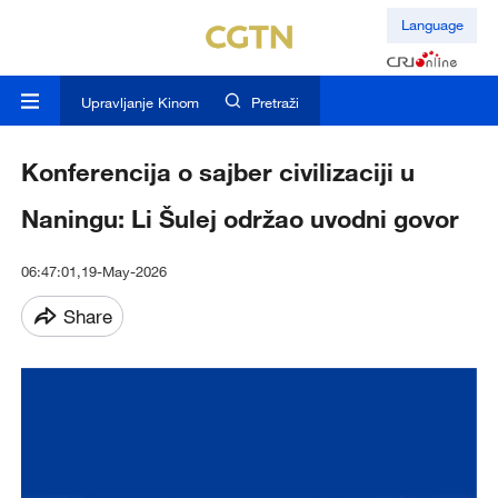
Language
Upravljanje Kinom
Pretraži
Konferencija o sajber civilizaciji u
Naningu: Li Šulej održao uvodni govor
06:47:01,19-May-2026
Share