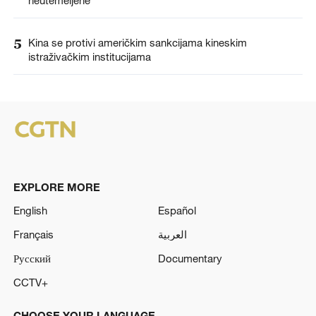
neutemeljene
5
Kina se protivi američkim sankcijama kineskim
istraživačkim institucijama
EXPLORE MORE
English
Español
Français
العربية
Русский
Documentary
CCTV+
CHOOSE YOUR LANGUAGE