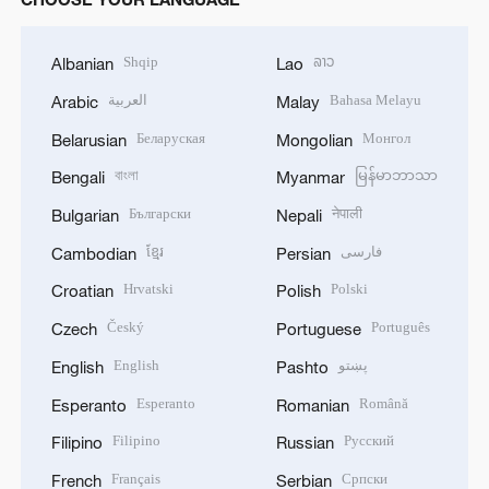
Shqip
ລາວ
Albanian
Lao
العربية
Bahasa Melayu
Arabic
Malay
Беларуская
Монгол
Belarusian
Mongolian
বাংলা
မြန်မာဘာသာ
Bengali
Myanmar
Български
नेपाली
Bulgarian
Nepali
ខ្មែរ
فارسی
Cambodian
Persian
Hrvatski
Polski
Croatian
Polish
Český
Português
Czech
Portuguese
English
پښتو
English
Pashto
Esperanto
Română
Esperanto
Romanian
Filipino
Русский
Filipino
Russian
Français
Српски
French
Serbian