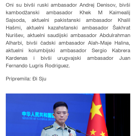
Oni su bivši ruski ambasador Andrej Denisov, bivši
kambodžanski ambasador Khek M Kaimealij
Sajsoda, aktuelni pakistanski ambasador Khalil
Hašmi, aktuelni kazahstanski ambasador Šakhrat
Nurišev, aktuelni saudijski ambasador Abdulrahman
Alharbi, bivši čadski ambasador Alah-Maje Halina,
aktuelni kolumbijski ambasador Sergio Kabrera
Kardenas i bivši urugvajski ambasador Juan
Fernando Lugris Rodriguez.
Pripremila: Đi Sju