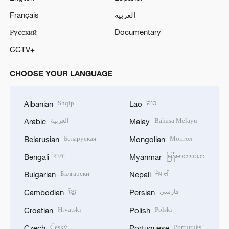
Français
العربية
Русский
Documentary
CCTV+
CHOOSE YOUR LANGUAGE
Shqip
ລາວ
Albanian
Lao
العربية
Bahasa Melayu
Arabic
Malay
Беларуская
Монгол
Belarusian
Mongolian
বাংলা
မြန်မာဘာသာ
Bengali
Myanmar
Български
नेपाली
Bulgarian
Nepali
ខ្មែរ
فارسی
Cambodian
Persian
Hrvatski
Polski
Croatian
Polish
Český
Português
Czech
Portuguese