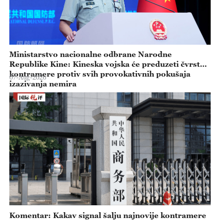
Ministarstvo nacionalne odbrane Narodne
Republike Kine: Kineska vojska će preduzeti čvrste
kontramere protiv svih provokativnih pokušaja
07-Aug-2026
izazivanja nemira
Komentar: Kakav signal šalju najnovije kontramere