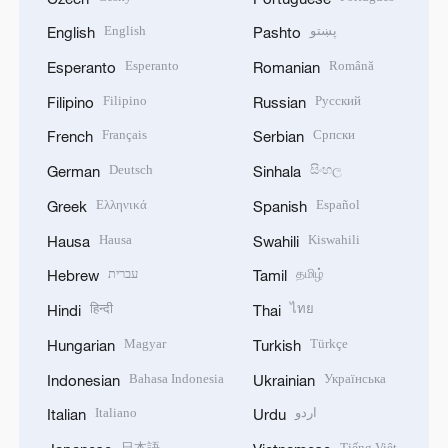
English
پښتو
English
Pashto
Esperanto
Română
Esperanto
Romanian
Filipino
Русский
Filipino
Russian
Français
Српски
French
Serbian
Deutsch
සිංහල
German
Sinhala
Ελληνικά
Español
Greek
Spanish
Hausa
Kiswahili
Hausa
Swahili
עברית
தமிழ்
Hebrew
Tamil
हिन्दी
ไทย
Hindi
Thai
Magyar
Türkçe
Hungarian
Turkish
Bahasa Indonesia
Українська
Indonesian
Ukrainian
Italiano
اردو
Italian
Urdu
日本語
Tiếng Việt