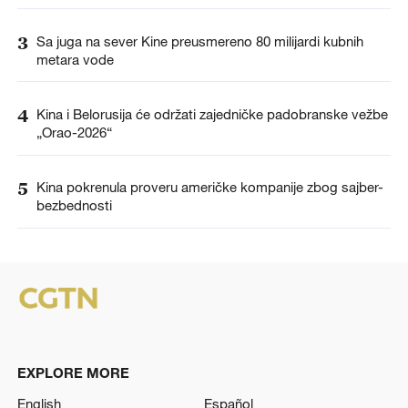
3
Sa juga na sever Kine preusmereno 80 milijardi kubnih
metara vode
4
Kina i Belorusija će održati zajedničke padobranske vežbe
„Orao-2026“
5
Kina pokrenula proveru američke kompanije zbog sajber-
bezbednosti
EXPLORE MORE
English
Español