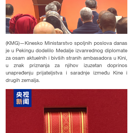
(KMG)—Kinesko Ministarstvo spoljnih poslova danas
je u Pekingu dodelilo Medalje izvanrednog diplomate
za osam aktuelnih i bivših stranih ambasadora u Kini,
u znak priznanja za njihov izuzetan doprinos
unapređenju prijateljstva i saradnje između Kine i
drugih zemalja.