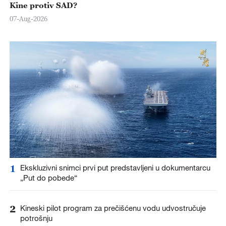
Kine protiv SAD?
07-Aug-2026
1
Ekskluzivni snimci prvi put predstavljeni u dokumentarcu
„Put do pobede“
2
Kineski pilot program za prečišćenu vodu udvostručuje
potrošnju