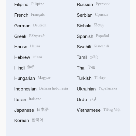
Filipino
Русский
Filipino
Russian
Français
Српски
French
Serbian
Deutsch
සිංහල
German
Sinhala
Ελληνικά
Español
Greek
Spanish
Hausa
Kiswahili
Hausa
Swahili
עברית
தமிழ்
Hebrew
Tamil
हिन्दी
ไทย
Hindi
Thai
Magyar
Türkçe
Hungarian
Turkish
Bahasa Indonesia
Українська
Indonesian
Ukrainian
Italiano
اردو
Italian
Urdu
日本語
Tiếng Việt
Japanese
Vietnamese
한국어
Korean