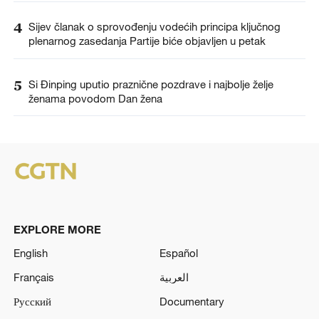
4
Sijev članak o sprovođenju vodećih principa ključnog
plenarnog zasedanja Partije biće objavljen u petak
5
Si Đinping uputio praznične pozdrave i najbolje želje
ženama povodom Dan žena
EXPLORE MORE
English
Español
Français
العربية
Русский
Documentary