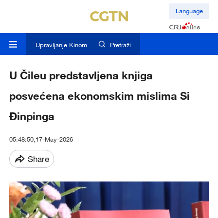
Language
Upravljanje Kinom
Pretraži
U Čileu predstavljena knjiga
posvećena ekonomskim mislima Si
Đinpinga
05:48:50,17-May-2026
Share