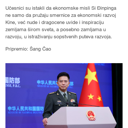
Učesnici su istakli da ekonomske misli Si Đinpinga
ne samo da pružaju smernice za ekonomski razvoj
Kine, već nude i dragocene uvide i inspiraciju
zemljama širom sveta, a posebno zamljama u
razvoju, u istraživanju sopstvenih puteva razvoja.
Pripremio: Šang Čao