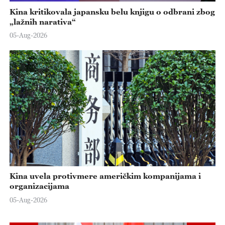
Kina kritikovala japansku belu knjigu o odbrani zbog
„lažnih narativa“
05-Aug-2026
Kina uvela protivmere američkim kompanijama i
organizacijama
05-Aug-2026