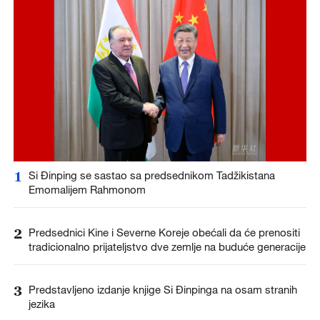
1
Si Đinping se sastao sa predsednikom Tadžikistana
Emomalijem Rahmonom
2
Predsednici Kine i Severne Koreje obećali da će prenositi
tradicionalno prijateljstvo dve zemlje na buduće generacije
3
Predstavljeno izdanje knjige Si Đinpinga na osam stranih
jezika