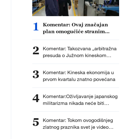
1
Komentar: Ovaj značajan
plan omogućiće stranim
investicijama da se dublje
ukorene u Kini
2
Komentar: Takozvana „arbitražna
presuda o Južnom kineskom
moru“ je bezvredan papir
3
Komentar: Kineska ekonomija u
prvom kvartalu znatno povećana
4
Komentar:Oživljavanje japanskog
militarizma nikada neće biti
dozvoljeno
5
Komentar: Tokom ovogodišnjeg
zlatnog praznika svet je video
jednu "mobilnu Kinu"