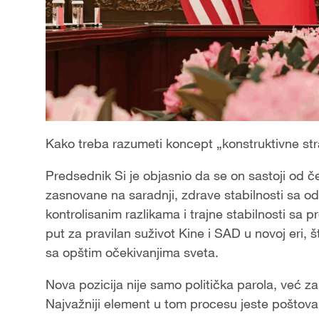
Kako treba razumeti koncept „konstruktivne str
Predsednik Si je objasnio da se on sastoji od če
zasnovane na saradnji, zdrave stabilnosti sa o
kontrolisanim razlikama i trajne stabilnosti sa 
put za pravilan suživot Kine i SAD u novoj eri, 
sa opštim očekivanjima sveta.
Nova pozicija nije samo politička parola, već za
Najvažniji element u tom procesu jeste poštovanj