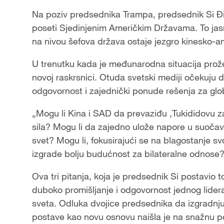
Na poziv predsednika Trampa, predsednik Si Đin
poseti Sjedinjenim Američkim Državama. To jas
na nivou šefova država ostaje jezgro kinesko-a
U trenutku kada je međunarodna situacija prožet
novoj raskrsnici. Otuda svetski mediji očekuju 
odgovornost i zajednički ponude rešenja za gl
„Mogu li Kina i SAD da prevaziđu ‚Tukididovu z
sila? Mogu li da zajedno ulože napore u suočavan
svet? Mogu li, fokusirajući se na blagostanje s
izgrade bolju budućnost za bilateralne odnose
Ova tri pitanja, koja je predsednik Si postavi
duboko promišljanje i odgovornost jednog lide
sveta. Odluka dvojice predsednika da izgradnju 
postave kao novu osnovu naišla je na snažnu 