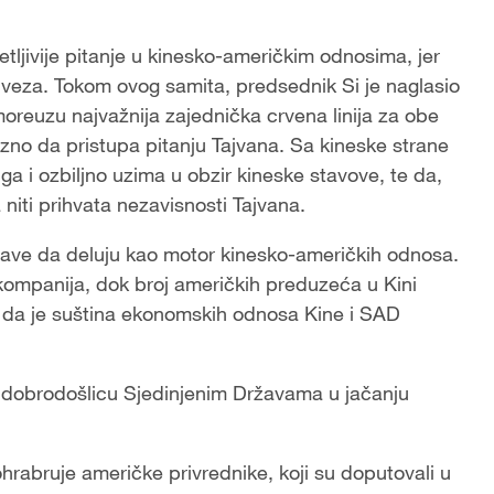
etljivije pitanje u kinesko-američkim odnosima, jer
h veza. Tokom ovog samita, predsednik Si je naglasio
moreuzu najvažnija zajednička crvena linija za obe
zno da pristupa pitanju Tajvana. Sa kineske strane
a i ozbiljno uzima u obzir kineske stavove, te da,
iti prihvata nezavisnosti Tajvana.
tave da deluju kao motor kinesko-američkih odnosa.
kompanija, dok broj američkih preduzeća u Kini
u da je suština ekonomskih odnosa Kine i SAD
a dobrodošlicu Sjedinjenim Državama u jačanju
hrabruje američke privrednike, koji su doputovali u