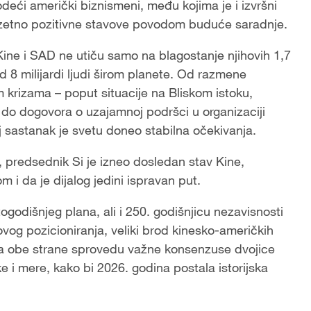
odeći američki biznismeni, među kojima je i izvršni
izuzetno pozitivne stavove povodom buduće saradnje.
 Kine i SAD ne utiču samo na blagostanje njihovih 1,7
 od 8 milijardi ljudi širom planete. Od razmene
 krizama – poput situacije na Bliskom istoku,
e do dogovora o uzajamnoj podršci u organizaciji
 sastanak je svetu doneo stabilna očekivanja.
, predsednik Si je izneo dosledan stav Kine,
 i da je dijalog jedini ispravan put.
odišnjeg plana, ali i 250. godišnjicu nezavisnosti
og pozicioniranja, veliki brod kinesko-američkih
a obe strane sprovedu važne konsenzuse dvojice
ke i mere, kako bi 2026. godina postala istorijska