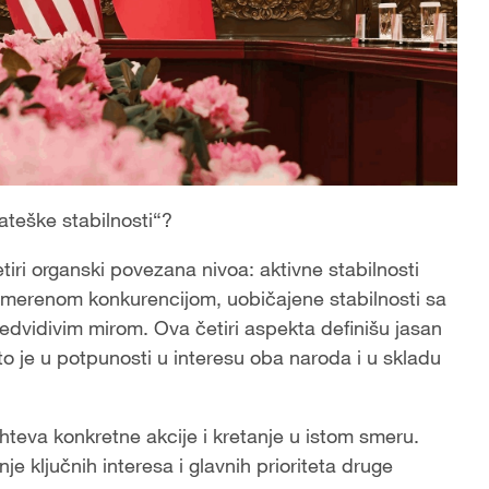
ateške stabilnosti“?
tiri organski povezana nivoa: aktivne stabilnosti
dmerenom konkurencijom, uobičajene stabilnosti sa
predvidivim mirom. Ova četiri aspekta definišu jasan
što je u potpunosti u interesu oba naroda i u skladu
hteva konkretne akcije i kretanje u istom smeru.
e ključnih interesa i glavnih prioriteta druge