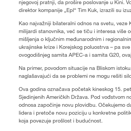
njegovoj pratnji, da prošire poslovanje u Kini. V
direktor kompanije „Epl“ Tim Kuk, izrazili su 
Kao najvažniji bilateralni odnos na svetu, veze
milijardi stanovnika, već se tiču i interesa više
mišljenja o ključnim međunarodnim i regionalnim
ukrajinske krize i Korejskog poluostrva – pa sv
ovogodišnjeg samita APEC-a i samita G20, ovaj
Na primer, povodom situacije na Bliskom istoku
naglašavajući da se problemi ne mogu rešiti silom
Ova godina označava početak kineskog 15. petog
Sjedinjenih Američkih Država. Pod vođstvom nov
odnosa započinje novu plovidbu. Očekujemo d
lidera i pretoče novu poziciju u konkretne politi
koja povezuje prošlost i budućnost.