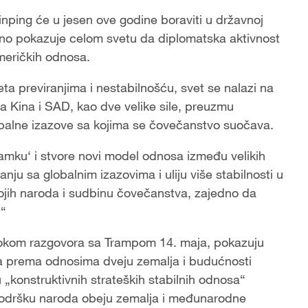
ping će u jesen ove godine boraviti u državnoj
no pokazuje celom svetu da diplomatska aktivnost
meričkih odnosa.
a previranjima i nestabilnošću, svet se nalazi na
da Kina i SAD, kao dve velike sile, preuzmu
obalne izazove sa kojima se čovečanstvo suočava.
amku‘ i stvore novi model odnosa između velikih
ju sa globalnim izazovima i uliju više stabilnosti u
vojih naroda i sudbinu čovečanstva, zajedno da
?“
o tokom razgovora sa Trampom 14. maja, pokazuju
ra prema odnosima dveju zemalja i budućnosti
„konstruktivnih strateških stabilnih odnosa“
podršku naroda obeju zemalja i međunarodne