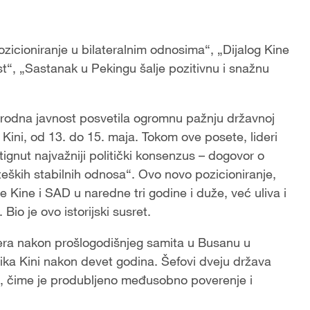
ozicioniranje u bilateralnim odnosima“, „Dijalog Kine
t“, „Sastanak u Pekingu šalje pozitivnu i snažnu
rodna javnost posvetila ogromnu pažnju državnoj
ini, od 13. do 15. maja. Tokom ove posete, lideri
ignut najvažniji politički konsenzus – dogovor o
teških stabilnih odnosa“. Ovo novo pozicioniranje,
Kine i SAD u naredne tri godine i duže, već uliva i
Bio je ovo istorijski susret.
idera nakon prošlogodišnjeg samita u Busanu u
ka Kini nakon devet godina. Šefovi dveju država
ati, čime je produbljeno međusobno poverenje i