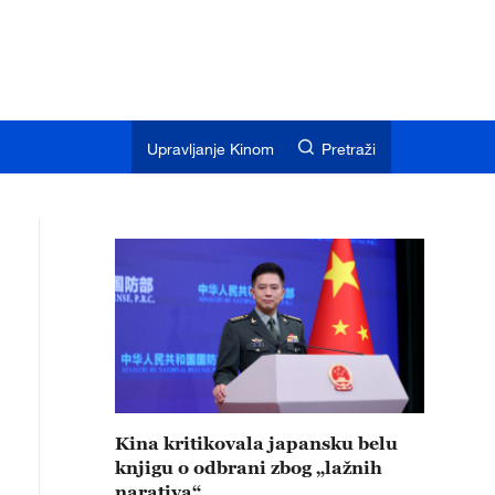
Upravljanje Kinom
Pretraži
Kina kritikovala japansku belu
knjigu o odbrani zbog „lažnih
narativa“