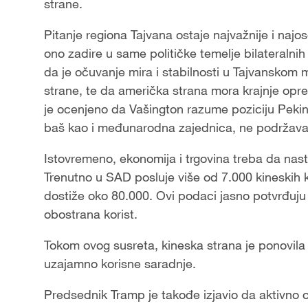
strane.
Pitanje regiona Tajvana ostaje najvažnije i najos
ono zadire u same političke temelje bilateralni
da je očuvanje mira i stabilnosti u Tajvanskom 
strane, te da američka strana mora krajnje opre
je ocenjeno da Vašington razume poziciju Peking
baš kao i međunarodna zajednica, ne podržava n
Istovremeno, ekonomija i trgovina treba da nas
Trenutno u SAD posluje više od 7.000 kineskih 
dostiže oko 80.000. Ovi podaci jasno potvrđuj
obostrana korist.
Tokom ovog susreta, kineska strana je ponovil
uzajamno korisne saradnje.
Predsednik Tramp je takođe izjavio da aktivno o