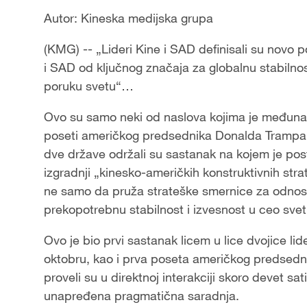
Autor: Kineska medijska grupa
(KMG) -- „Lideri Kine i SAD definisali su novo p
i SAD od ključnog značaja za globalnu stabilnos
poruku svetu“…
Ovo su samo neki od naslova kojima je međuna
poseti američkog predsednika Donalda Trampa K
dve države održali su sastanak na kojem je post
izgradnji „kinesko-američkih konstruktivnih stra
ne samo da pruža strateške smernice za odnose 
prekopotrebnu stabilnost i izvesnost u ceo svet. 
Ovo je bio prvi sastanak licem u lice dvojice l
oktobru, kao i prva poseta američkog predsedni
proveli su u direktnoj interakciji skoro devet s
unapređena pragmatična saradnja.