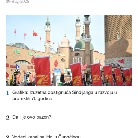
09-Aug-2026
1
Grafika: Izuzetna dostignuća Sinđijanga u razvoju u
proteklih 70 godina
2
Da li je ovo bazen?
3
Vodeni kanal na litici u Čungćingu