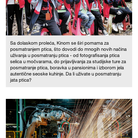
Sa dolaskom proleća, Kinom se širi pomama za
posmatranjem ptica, što dovodi do mnogih novih načina
uživanja u posmatranju ptica - od fotografisanja ptica
selica u močvarama, do prijavljivanja za studijske ture za
posmatranje ptica, boravka u pansionima i izborom jela
autentične seoske kuhinje. Da li uživate u posmatranju
jata ptica?