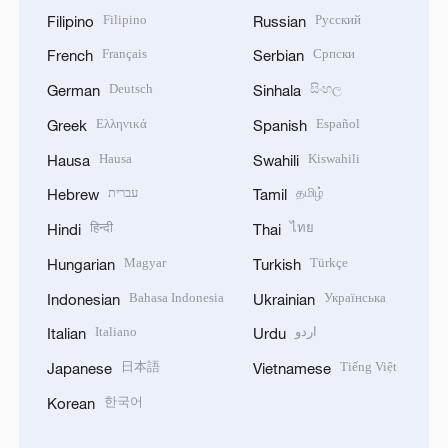
Filipino
Русский
Filipino
Russian
Français
Српски
French
Serbian
Deutsch
සිංහල
German
Sinhala
Ελληνικά
Español
Greek
Spanish
Hausa
Kiswahili
Hausa
Swahili
עברית
தமிழ்
Hebrew
Tamil
हिन्दी
ไทย
Hindi
Thai
Magyar
Türkçe
Hungarian
Turkish
Bahasa Indonesia
Українська
Indonesian
Ukrainian
Italiano
اردو
Italian
Urdu
日本語
Tiếng Việt
Japanese
Vietnamese
한국어
Korean