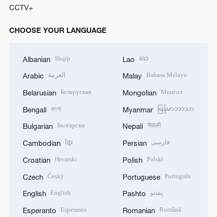
CCTV+
CHOOSE YOUR LANGUAGE
Shqip
ລາວ
Albanian
Lao
العربية
Bahasa Melayu
Arabic
Malay
Беларуская
Монгол
Belarusian
Mongolian
বাংলা
မြန်မာဘာသာ
Bengali
Myanmar
Български
नेपाली
Bulgarian
Nepali
ខ្មែរ
فارسی
Cambodian
Persian
Hrvatski
Polski
Croatian
Polish
Český
Português
Czech
Portuguese
English
پښتو
English
Pashto
Esperanto
Română
Esperanto
Romanian