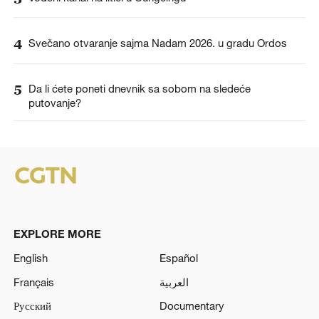
4
Svečano otvaranje sajma Nadam 2026. u gradu Ordos
5
Da li ćete poneti dnevnik sa sobom na sledeće
putovanje?
EXPLORE MORE
English
Español
Français
العربية
Русский
Documentary