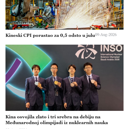
09-Aug-2026
Kineski CPI porastao za 0,5 odsto u julu
Kina osvojila zlato i tri srebra na debiju na
Međunarodnoj olimpijadi iz nuklearnih nauka