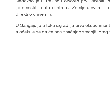
Nedavno je u Pekingu otvoren prvi kineski In
„premestiti“ data-centre sa Zemlje u svemir i 
direktno u svemiru.
U Šangaju je u toku izgradnja prve eksperime
a očekuje se da će ona značajno smanjiti prag 