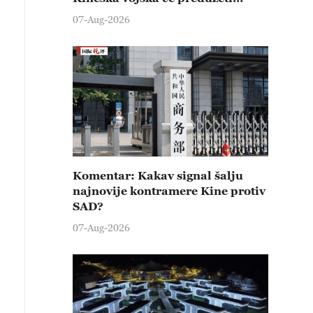
čvrste kontramere protiv svih
07-Aug-2026
provokativnih pokušaja
izazivanja nemira
Komentar: Kakav signal šalju
najnovije kontramere Kine protiv
SAD?
07-Aug-2026