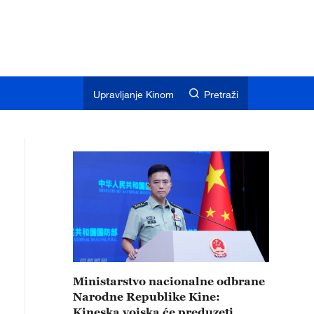
Upravljanje Kinom
Pretraži
Ministarstvo nacionalne odbrane
Narodne Republike Kine:
Kineska vojska će preduzeti