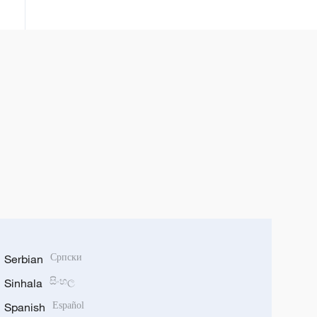
faze
Serbian
Српски
Sinhala
සිංහල
Spanish
Español