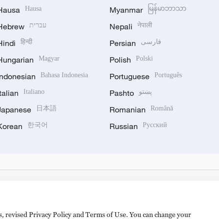
Hausa
Hausa
Myanmar
မြန်မာဘာသာ
Hebrew
עברית
Nepali
नेपाली
Hindi
हिन्दी
Persian
فارسی
Hungarian
Magyar
Polish
Polski
Indonesian
Bahasa Indonesia
Portuguese
Português
Italian
Italiano
Pashto
پښتو
Japanese
日本語
Romanian
Română
Korean
한국어
Russian
Русский
es, revised Privacy Policy and Terms of Use. You can change your