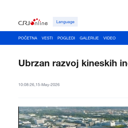
Language
POČETNA
VESTI
POGLEDI
GALERIJE
VIDEO
Ubrzan razvoj kineskih i
10:08:26,15-May-2026