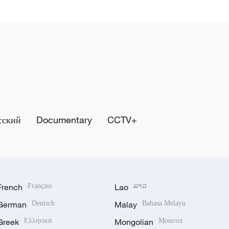
сский
Documentary
CCTV+
French
Français
Lao
ລາວ
German
Deutsch
Malay
Bahasa Melayu
Greek
Ελληνικά
Mongolian
Монгол