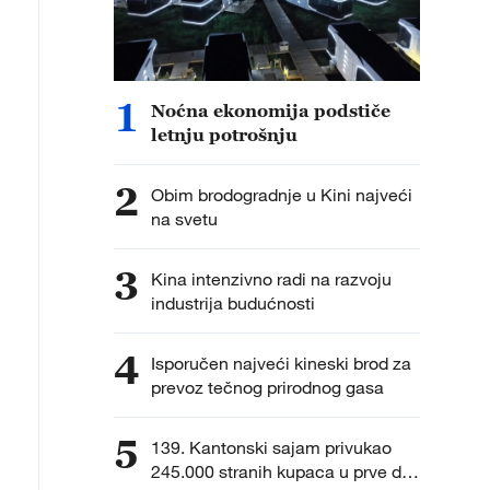
1
Noćna ekonomija podstiče
letnju potrošnju
2
Obim brodogradnje u Kini najveći
na svetu
3
Kina intenzivno radi na razvoju
industrija budućnosti
4
Isporučen najveći kineski brod za
prevoz tečnog prirodnog gasa
5
139. Kantonski sajam privukao
245.000 stranih kupaca u prve dve