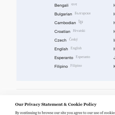
Bengali
বাংলা
Bulgarian
Български
Cambodian
ខ្មែរ
Croatian
Hrvatski
Czech
Český
English
English
Esperanto
Esperanto
Filipino
Filipino
DOWNLOAD OUR APP
Our Privacy Statement & Cookie Policy
By continuing to browse our site you agree to our use of cooki