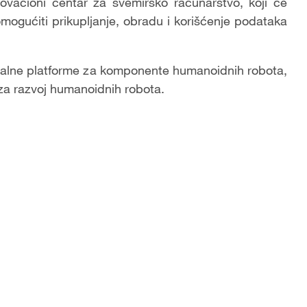
ovacioni centar za svemirsko računarstvo, koji će
omogućiti prikupljanje, obradu i korišćenje podataka
ntalne platforme za komponente humanoidnih robota,
za razvoj humanoidnih robota.