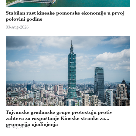
Stabilan rast kineske pomorske ekonomije u prvoj
polovini godine
03-Aug-2026
Tajvanske građanske grupe protestuju protiv
zahteva za raspuštanje Kineske stranke za
promociju ujedinjenja
03-Aug-2026