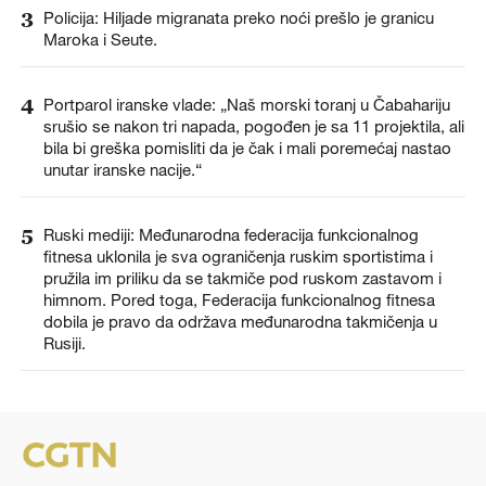
3
Policija: Hiljade migranata preko noći prešlo je granicu
Maroka i Seute.
4
Portparol iranske vlade: „Naš morski toranj u Čabahariju
srušio se nakon tri napada, pogođen je sa 11 projektila, ali
bila bi greška pomisliti da je čak i mali poremećaj nastao
unutar iranske nacije.“
5
Ruski mediji: Međunarodna federacija funkcionalnog
fitnesa uklonila je sva ograničenja ruskim sportistima i
pružila im priliku da se takmiče pod ruskom zastavom i
himnom. Pored toga, Federacija funkcionalnog fitnesa
dobila je pravo da održava međunarodna takmičenja u
Rusiji.