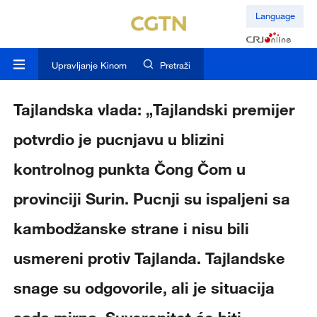
Language
Upravljanje Kinom
Pretraži
Tajlandska vlada: „Tajlandski premijer
potvrdio je pucnjavu u blizini
kontrolnog punkta Čong Čom u
provinciji Surin. Pucnji su ispaljeni sa
kambodžanske strane i nisu bili
usmereni protiv Tajlanda. Tajlandske
snage su odgovorile, ali je situacija