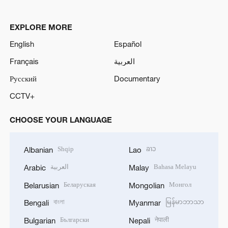
EXPLORE MORE
English
Español
Français
العربية
Русский
Documentary
CCTV+
CHOOSE YOUR LANGUAGE
Shqip
ລາວ
Albanian
Lao
العربية
Bahasa Melayu
Arabic
Malay
Беларуская
Монгол
Belarusian
Mongolian
বাংলা
မြန်မာဘာသာ
Bengali
Myanmar
Български
नेपाली
Bulgarian
Nepali