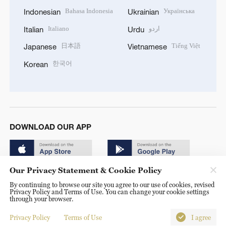
Bahasa Indonesia
Українська
Indonesian
Ukrainian
Italiano
اردو
Italian
Urdu
日本語
Tiếng Việt
Japanese
Vietnamese
한국어
Korean
DOWNLOAD OUR APP
Our Privacy Statement & Cookie Policy
By continuing to browse our site you agree to our use of cookies, revised
Privacy Policy and Terms of Use. You can change your cookie settings
through your browser.
© China Radio International.CRI. All Rights Reserved. 16A
Shijingshan Road, Beijing, China. 100040
Privacy Policy
Terms of Use
I agree