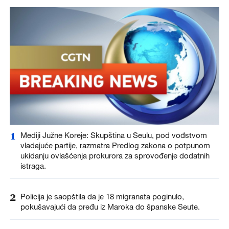
1
Mediji Južne Koreje: Skupština u Seulu, pod vođstvom
vladajuće partije, razmatra Predlog zakona o potpunom
ukidanju ovlašćenja prokurora za sprovođenje dodatnih
istraga.
2
Policija je saopštila da je 18 migranata poginulo,
pokušavajući da pređu iz Maroka do španske Seute.