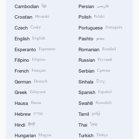
ខ្មែរ
فارسی
Cambodian
Persian
Hrvatski
Polski
Croatian
Polish
Český
Português
Czech
Portuguese
English
پښتو
English
Pashto
Esperanto
Română
Esperanto
Romanian
Filipino
Русский
Filipino
Russian
Français
Српски
French
Serbian
Deutsch
සිංහල
German
Sinhala
Ελληνικά
Español
Greek
Spanish
Hausa
Kiswahili
Hausa
Swahili
עברית
தமிழ்
Hebrew
Tamil
हिन्दी
ไทย
Hindi
Thai
Magyar
Türkçe
Hungarian
Turkish