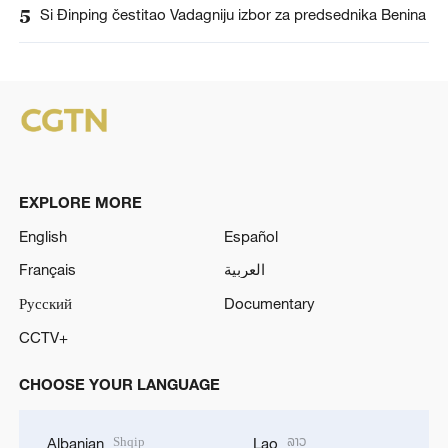
5
Si Đinping čestitao Vadagniju izbor za predsednika Benina
EXPLORE MORE
English
Español
Français
العربية
Русский
Documentary
CCTV+
CHOOSE YOUR LANGUAGE
Shqip
ລາວ
Albanian
Lao