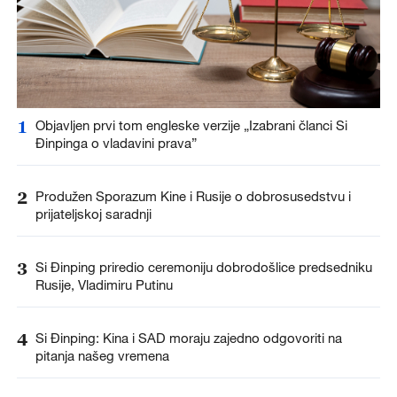
1
Objavljen prvi tom engleske verzije „Izabrani članci Si
Đinpinga o vladavini prava”
2
Produžen Sporazum Kine i Rusije o dobrosusedstvu i
prijateljskoj saradnji
3
Si Đinping priredio ceremoniju dobrodošlice predsedniku
Rusije, Vladimiru Putinu
4
Si Đinping: Kina i SAD moraju zajedno odgovoriti na
pitanja našeg vremena