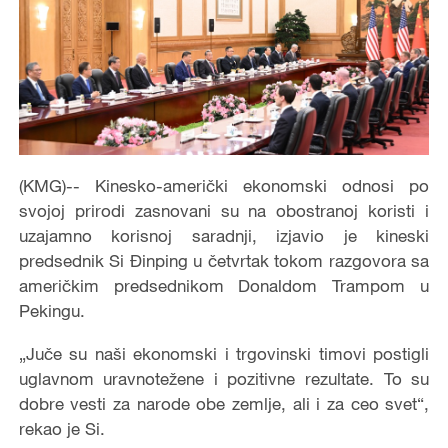
(KMG)-- Kinesko-američki ekonomski odnosi po
svojoj prirodi zasnovani su na obostranoj koristi i
uzajamno korisnoj saradnji, izjavio je kineski
predsednik Si Đinping u četvrtak tokom razgovora sa
američkim predsednikom Donaldom Trampom u
Pekingu.
„Juče su naši ekonomski i trgovinski timovi postigli
uglavnom uravnotežene i pozitivne rezultate. To su
dobre vesti za narode obe zemlje, ali i za ceo svet“,
rekao je Si.