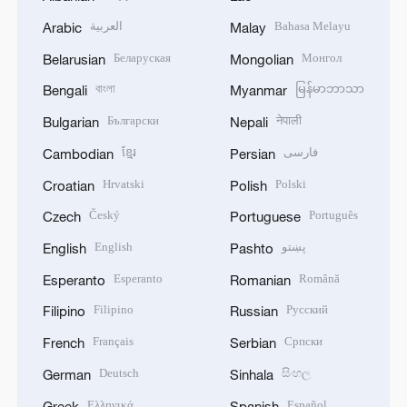
العربية
Bahasa Melayu
Arabic
Malay
Беларуская
Монгол
Belarusian
Mongolian
বাংলা
မြန်မာဘာသာ
Bengali
Myanmar
Български
नेपाली
Bulgarian
Nepali
ខ្មែរ
فارسی
Cambodian
Persian
Hrvatski
Polski
Croatian
Polish
Český
Português
Czech
Portuguese
English
پښتو
English
Pashto
Esperanto
Română
Esperanto
Romanian
Filipino
Русский
Filipino
Russian
Français
Српски
French
Serbian
Deutsch
සිංහල
German
Sinhala
Ελληνικά
Español
Greek
Spanish