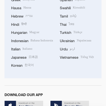
Hausa
Kiswahili
Hausa
Swahili
עברית
தமிழ்
Hebrew
Tamil
हिन्दी
ไทย
Hindi
Thai
Magyar
Türkçe
Hungarian
Turkish
Bahasa Indonesia
Українська
Indonesian
Ukrainian
Italiano
اردو
Italian
Urdu
日本語
Tiếng Việt
Japanese
Vietnamese
한국어
Korean
DOWNLOAD OUR APP