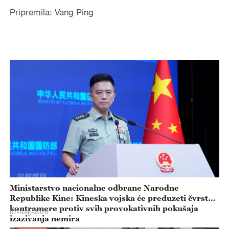
Pripremila: Vang Ping
Ministarstvo nacionalne odbrane Narodne
Republike Kine: Kineska vojska će preduzeti čvrste
kontramere protiv svih provokativnih pokušaja
07-Aug-2026
izazivanja nemira