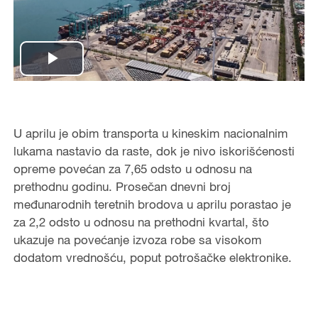
Play
Video
U aprilu je obim transporta u kineskim nacionalnim
lukama nastavio da raste, dok je nivo iskorišćenosti
opreme povećan za 7,65 odsto u odnosu na
prethodnu godinu. Prosečan dnevni broj
međunarodnih teretnih brodova u aprilu porastao je
za 2,2 odsto u odnosu na prethodni kvartal, što
ukazuje na povećanje izvoza robe sa visokom
dodatom vrednošću, poput potrošačke elektronike.