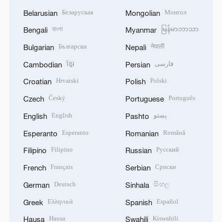
Беларуская
Монгол
Belarusian
Mongolian
বাংলা
မြန်မာဘာသာ
Bengali
Myanmar
Български
नेपाली
Bulgarian
Nepali
ខ្មែរ
فارسی
Cambodian
Persian
Hrvatski
Polski
Croatian
Polish
Český
Português
Czech
Portuguese
English
پښتو
English
Pashto
Esperanto
Română
Esperanto
Romanian
Filipino
Русский
Filipino
Russian
Français
Српски
French
Serbian
Deutsch
සිංහල
German
Sinhala
Ελληνικά
Español
Greek
Spanish
Hausa
Kiswahili
Hausa
Swahili