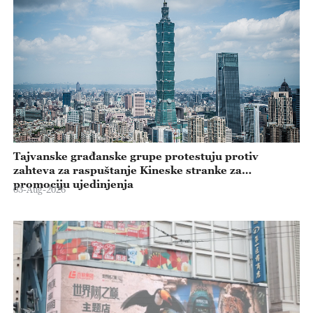
Tajvanske građanske grupe protestuju protiv
zahteva za raspuštanje Kineske stranke za
promociju ujedinjenja
03-Aug-2026