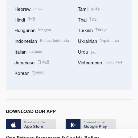
עברית
தமிழ்
Hebrew
Tamil
हिन्दी
ไทย
Hindi
Thai
Magyar
Türkçe
Hungarian
Turkish
Bahasa Indonesia
Українська
Indonesian
Ukrainian
Italiano
اردو
Italian
Urdu
日本語
Tiếng Việt
Japanese
Vietnamese
한국어
Korean
DOWNLOAD OUR APP
Our Privacy Statement & Cookie Policy