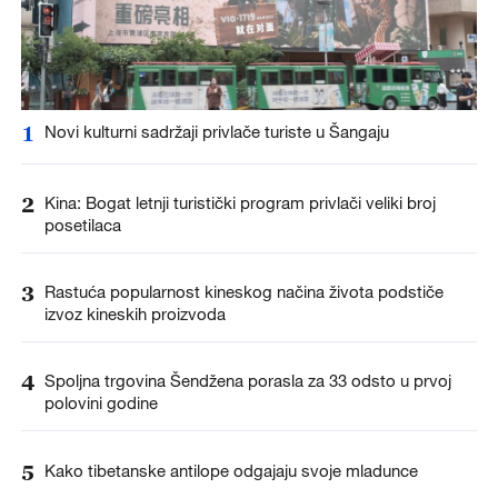
1
Novi kulturni sadržaji privlače turiste u Šangaju
2
Kina: Bogat letnji turistički program privlači veliki broj
posetilaca
3
Rastuća popularnost kineskog načina života podstiče
izvoz kineskih proizvoda
4
Spoljna trgovina Šendžena porasla za 33 odsto u prvoj
polovini godine
5
Kako tibetanske antilope odgajaju svoje mladunce