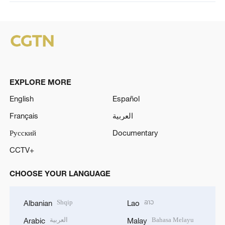
EXPLORE MORE
English
Español
Français
العربية
Русский
Documentary
CCTV+
CHOOSE YOUR LANGUAGE
Shqip
ລາວ
Albanian
Lao
العربية
Bahasa Melayu
Arabic
Malay