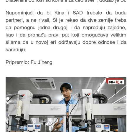
Napominjući da bi Kina i SAD trebalo da budu
partneri, a ne rivali, Si je rekao da dve zemlje treba
da pomognu jedna drugoj i da napreduju zajedno,
kao i da pronađu pravi put koji omogućava velikim
silama da u novoj eri održavaju dobre odnose i da
sarađuju.
Pripremio: Fu Jiheng