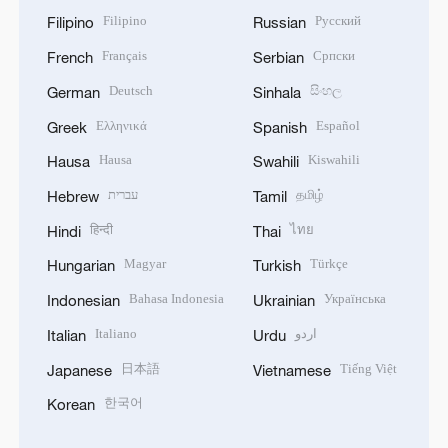
Filipino
Русский
Filipino
Russian
Français
Српски
French
Serbian
Deutsch
සිංහල
German
Sinhala
Ελληνικά
Español
Greek
Spanish
Hausa
Kiswahili
Hausa
Swahili
עברית
தமிழ்
Hebrew
Tamil
हिन्दी
ไทย
Hindi
Thai
Magyar
Türkçe
Hungarian
Turkish
Bahasa Indonesia
Українська
Indonesian
Ukrainian
Italiano
اردو
Italian
Urdu
日本語
Tiếng Việt
Japanese
Vietnamese
한국어
Korean