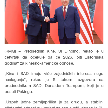
(KMG) – Predsednik Kine, Si Đinping, rekao je u
četvrtak da očekuje da će 2026. biti „istorijska
godina“ za kinesko-američke odnose.
„Kina i SAD imaju više zajedničkih interesa nego
neslaganja“, rekao je Si tokom razgovora sa
predsednikom SAD, Donaldom Trampom, koji je u
poseti Pekingu.
„Uspeh jedne zemljeprilika je za drugu, a stabilni
bilateralni odnosi su korisni za ceo svet“, dodao je Si.