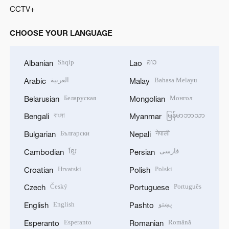
CCTV+
CHOOSE YOUR LANGUAGE
Shqip
ລາວ
Albanian
Lao
العربية
Bahasa Melayu
Arabic
Malay
Беларуская
Монгол
Belarusian
Mongolian
বাংলা
မြန်မာဘာသာ
Bengali
Myanmar
Български
नेपाली
Bulgarian
Nepali
ខ្មែរ
فارسی
Cambodian
Persian
Hrvatski
Polski
Croatian
Polish
Český
Português
Czech
Portuguese
English
پښتو
English
Pashto
Esperanto
Română
Esperanto
Romanian