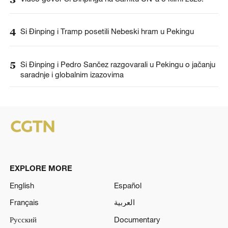
4
Si Đinping i Tramp posetili Nebeski hram u Pekingu
5
Si Đinping i Pedro Sančez razgovarali u Pekingu o jačanju
saradnje i globalnim izazovima
EXPLORE MORE
English
Español
Français
العربية
Русский
Documentary