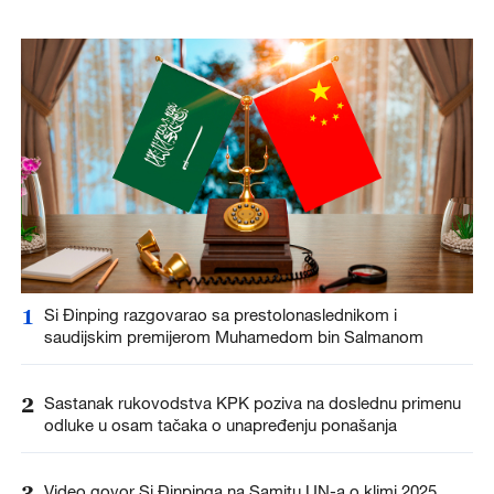
1
Si Đinping razgovarao sa prestolonaslednikom i
saudijskim premijerom Muhamedom bin Salmanom
2
Sastanak rukovodstva KPK poziva na doslednu primenu
odluke u osam tačaka o unapređenju ponašanja
3
Video govor Si Đinpinga na Samitu UN-a o klimi 2025.