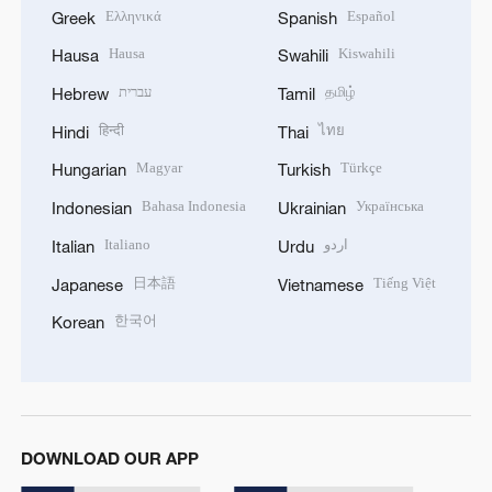
Ελληνικά
Español
Greek
Spanish
Hausa
Kiswahili
Hausa
Swahili
עברית
தமிழ்
Hebrew
Tamil
हिन्दी
ไทย
Hindi
Thai
Magyar
Türkçe
Hungarian
Turkish
Bahasa Indonesia
Українська
Indonesian
Ukrainian
Italiano
اردو
Italian
Urdu
日本語
Tiếng Việt
Japanese
Vietnamese
한국어
Korean
DOWNLOAD OUR APP