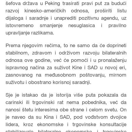
šefova država u Peking trasirati pravi put za budući
razvoj kinesko-američkih odnosa, proširiti listu
dijaloga i saradnje i unaprediti pozitivnu agendu, uz
istovremeno smanjenje nesuglasica i pravilno
upravljanje razlikama.
Prema njegovim rečima, to ne samo da će doprineti
stabilnom, zdravom i održivom razvoju bilateralnih
odnosa ove godine, već će pomoći i u pronalaženju
ispravnog načina za suživot Kine i SAD u novoj eri,
zasnovanog na međusobnom poštovanju, mirnom
suživotu i obostrano korisnoj saradnji.
Sje je istakao da je istorija više puta pokazala da
carinski ili trgovinski rat nema pobednika, već da
nanosi štetu interesima obe strane i celom svetu. On
je naveo da su Kina i SAD, pod vođstvom dvojice
lidera, kroz ekonomske i trgovinske konsultacije
stabilizovale bilateralne ekonomske i trgovinske