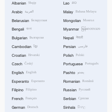
Shqip
ລາວ
Albanian
Lao
العربية
Bahasa Melayu
Arabic
Malay
Беларуская
Монгол
Belarusian
Mongolian
বাংলা
မြန်မာဘာသာ
Bengali
Myanmar
Български
नेपाली
Bulgarian
Nepali
ខ្មែរ
فارسی
Cambodian
Persian
Hrvatski
Polski
Croatian
Polish
Český
Português
Czech
Portuguese
English
پښتو
English
Pashto
Esperanto
Română
Esperanto
Romanian
Filipino
Русский
Filipino
Russian
Français
Српски
French
Serbian
Deutsch
සිංහල
German
Sinhala