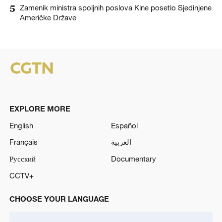
5
Zamenik ministra spoljnih poslova Kine posetio Sjedinjene
Američke Države
EXPLORE MORE
English
Español
Français
العربية
Русский
Documentary
CCTV+
CHOOSE YOUR LANGUAGE