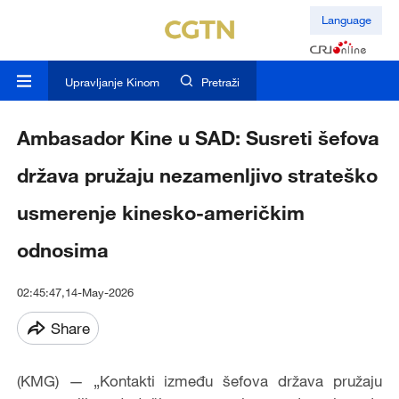
Language
Upravljanje Kinom
Pretraži
Ambasador Kine u SAD: Susreti šefova
država pružaju nezamenljivo strateško
usmerenje kinesko-američkim
odnosima
02:45:47,14-May-2026
Share
(KMG) — „Kontakti između šefova država pružaju