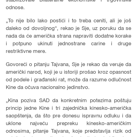
odnose.
„To nije bilo lako postići i to treba ceniti, ali je još
daleko od dovoljnog“, rekao je Sje, uz poruku da se
nada da će američka strana napraviti dodatne korake
i potpuno ukinuti jednostrane carine i druge
restriktivne mere.
Govoreći o pitanju Tajvana, Sje je rekao da veruje da
američki narod, koji je u istoriji prošao kroz opasnost
od podele i građanski rat, može da razume odlučnost
Kine da očuva nacionalno jedinstvo.
„Kina poziva SAD da konkretnim potezima poštuju
princip jedne Kine i tri zajednička kinesko-američka
saopštenja, da što pre donesu ispravnu odluku i da
uklone najveću prepreku kinesko-američkim
odnosima, pitanje Tajvana, koje predstavlja rizik od