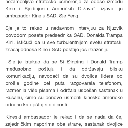
nezamenljivo strateško usmerenje za odose između
Kine i Sjedinjenih Američkih Država”, izjavio je
ambasador Kine u SAD, Sje Feng.
Sje je to rekao u nedavnom intervjuu za Njuzvik
povodom posete predsednika SAD, Donalda Trampa
Kini, ističući da u sve turbulentnijem svetu strateški
značaj odnosa Kine i SAD postaje još izraženiji.
Sje je istakao da se Si Đinping i Donald Tramp
međusobno poštuju i da održavaju blisku
komunikaciju, navodeći da su dvojica lidera od
prošle godine pet puta razgovarala telefonom,
razmenila više pisama i održala uspešan sastanak u
Busanu, čime su ponovo usmerili kinesko-američke
odnose ka opštoj stabilnosti.
Kineski ambassador je rekao i da se nada da će,
zajedničkim naporima obe strane, sastanak dvojice