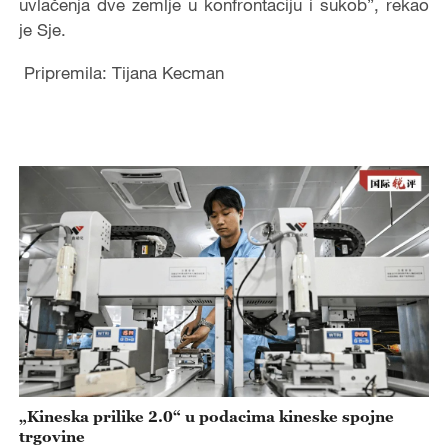
uvlačenja dve zemlje u konfrontaciju i sukob”, rekao
je Sje.
Pripremila: Tijana Kecman
„Kineska prilike 2.0“ u podacima kineske spojne
trgovine