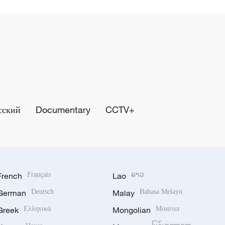
сский
Documentary
CCTV+
French
Français
Lao
ລາວ
German
Deutsch
Malay
Bahasa Melayu
Greek
Ελληνικά
Mongolian
Монгол