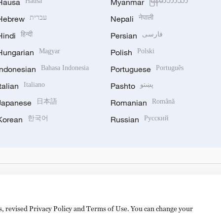
Hausa
Hausa
Myanmar
မြန်မာဘာသာ
Hebrew
עברית
Nepali
नेपाली
Hindi
हिन्दी
Persian
فارسی
Hungarian
Magyar
Polish
Polski
Indonesian
Bahasa Indonesia
Portuguese
Português
Italian
Italiano
Pashto
پښتو
Japanese
日本語
Romanian
Română
Korean
한국어
Russian
Русский
es, revised Privacy Policy and Terms of Use. You can change your