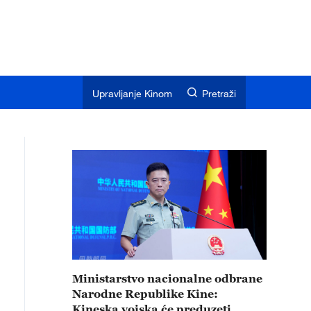
Upravljanje Kinom
Pretraži
Ministarstvo nacionalne odbrane
Narodne Republike Kine:
Kineska vojska će preduzeti