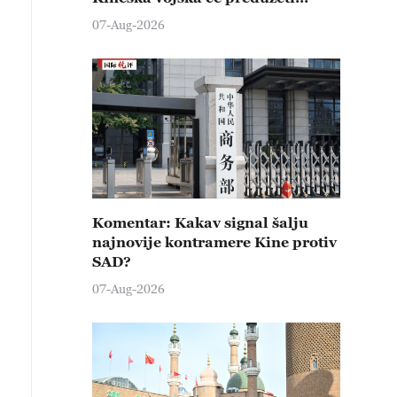
čvrste kontramere protiv svih
07-Aug-2026
provokativnih pokušaja
izazivanja nemira
Komentar: Kakav signal šalju
najnovije kontramere Kine protiv
SAD?
07-Aug-2026