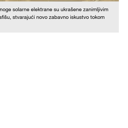
noge solarne elektrane su ukrašene zanimljivim
afišu, stvarajući novo zabavno iskustvo tokom
Ši
ša
pu