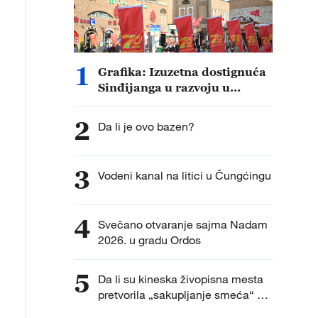
rom prostranstava zapadnih delova Kine, mnoge solarne
1
Grafika: Izuzetna dostignuća
rama, privlačeći mnoge turiste da se fotografišu, stvar
Sinđijanga u razvoju u
tovanja!
proteklih 70 godina
2
Da li je ovo bazen?
3
Vodeni kanal na litici u Čungćingu
4
Svečano otvaranje sajma Nadam
2026. u gradu Ordos
5
Da li su kineska živopisna mesta
pretvorila „sakupljanje smeća“ u
vremenski ograničen događaj?