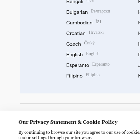
Bengali
বাংলা
Bulgarian
Български
Cambodian
ខ្មែរ
Croatian
Hrvatski
Czech
Český
English
English
Esperanto
Esperanto
Filipino
Filipino
DOWNLOAD OUR APP
Our Privacy Statement & Cookie Policy
By continuing to browse our site you agree to our use of cooki
cookie settings through your browser.