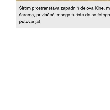
ivim
Širom prostranstava zapadnih delova Kine, m
om
šarama, privlačeći mnoge turiste da se fotogr
putovanja!