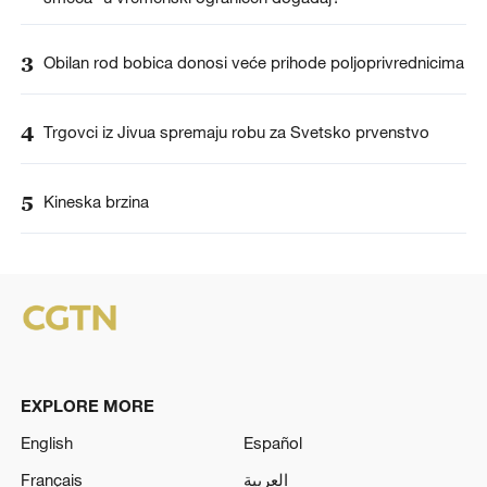
3
Obilan rod bobica donosi veće prihode poljoprivrednicima
4
Trgovci iz Jivua spremaju robu za Svetsko prvenstvo
5
Kineska brzina
EXPLORE MORE
English
Español
Français
العربية