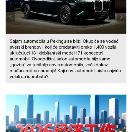
Sajam automobila u Pekingu se bliži! Okupiće se vodeći
svetski brendovi, koji će predstaviti preko 1.400 vozila,
uključujući 181 debitantski model i 71 konceptni
automobil! Ovogodišnji salon automobila nije samo
„gozba“ za ljubitelje novih automobila, već i dokaz
međunarodne saradnje! Koji novi automobil biste najviše
voleli da isprobate?