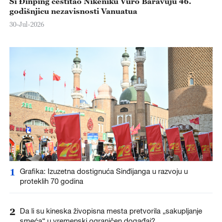
Si Đinping čestitao Nikeniku Vuro Baravuju 46.
godišnjicu nezavisnosti Vanuatua
30-Jul-2026
1
Grafika: Izuzetna dostignuća Sinđijanga u razvoju u
proteklih 70 godina
2
Da li su kineska živopisna mesta pretvorila „sakupljanje
smeća“ u vremenski ograničen događaj?