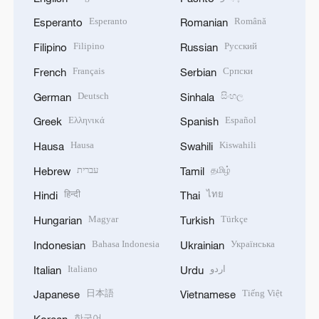
Esperanto
Română
Esperanto
Romanian
Filipino
Русский
Filipino
Russian
Français
Српски
French
Serbian
Deutsch
සිංහල
German
Sinhala
Ελληνικά
Español
Greek
Spanish
Hausa
Kiswahili
Hausa
Swahili
עברית
தமிழ்
Hebrew
Tamil
हिन्दी
ไทย
Hindi
Thai
Magyar
Türkçe
Hungarian
Turkish
Bahasa Indonesia
Українська
Indonesian
Ukrainian
Italiano
اردو
Italian
Urdu
日本語
Tiếng Việt
Japanese
Vietnamese
한국어
Korean