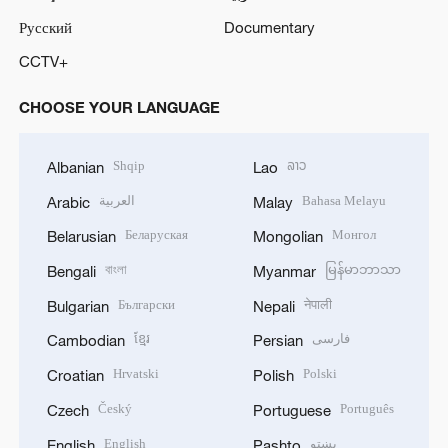
Русский
Documentary
CCTV+
CHOOSE YOUR LANGUAGE
Shqip
ລາວ
Albanian
Lao
العربية
Bahasa Melayu
Arabic
Malay
Беларуская
Монгол
Belarusian
Mongolian
বাংলা
မြန်မာဘာသာ
Bengali
Myanmar
Български
नेपाली
Bulgarian
Nepali
ខ្មែរ
فارسی
Cambodian
Persian
Hrvatski
Polski
Croatian
Polish
Český
Português
Czech
Portuguese
English
پښتو
English
Pashto