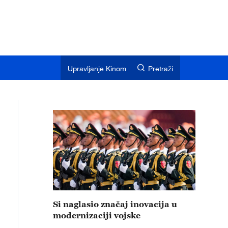
Upravljanje Kinom
Pretraži
Si naglasio značaj inovacija u
modernizaciji vojske