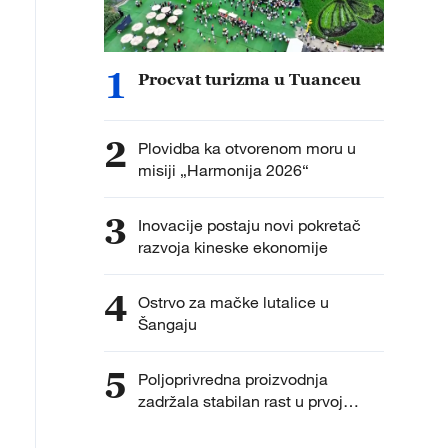
1
Procvat turizma u Tuanceu
2
Plovidba ka otvorenom moru u
misiji „Harmonija 2026“
3
Inovacije postaju novi pokretač
razvoja kineske ekonomije
4
Ostrvo za mačke lutalice u
Šangaju
5
Poljoprivredna proizvodnja
zadržala stabilan rast u prvoj
polovini ove godine