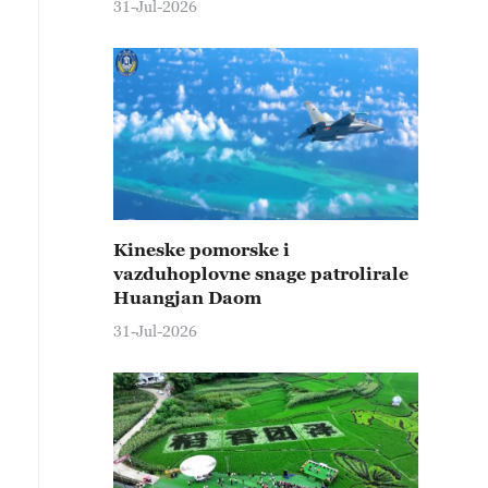
31-Jul-2026
Kineske pomorske i
vazduhoplovne snage patrolirale
Huangjan Daom
31-Jul-2026