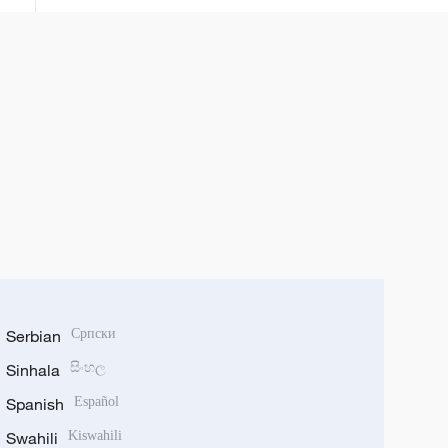
Serbian
Српски
Sinhala
සිංහල
Spanish
Español
Swahili
Kiswahili