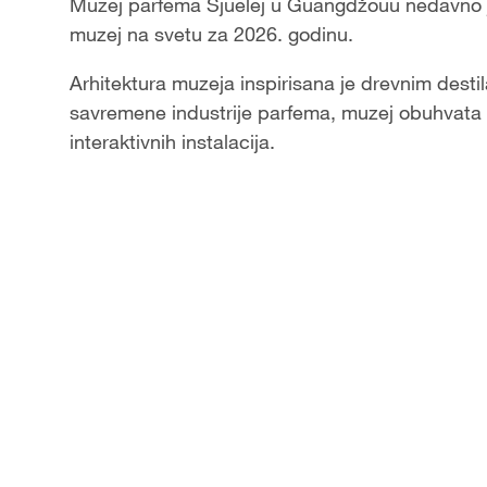
Video
Muzej parfema Sjuelej u Guangdžouu nedavno je
muzej na svetu za 2026. godinu.
Arhitektura muzeja inspirisana je drevnim desti
savremene industrije parfema, muzej obuhvata 1
interaktivnih instalacija.