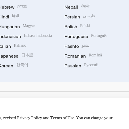
Hebrew
עברית
Nepali
नेपाली
Hindi
हिन्दी
Persian
فارسی
Hungarian
Magyar
Polish
Polski
Indonesian
Bahasa Indonesia
Portuguese
Português
Italian
Italiano
Pashto
پښتو
Japanese
日本語
Romanian
Română
Korean
한국어
Russian
Русский
es, revised Privacy Policy and Terms of Use. You can change your