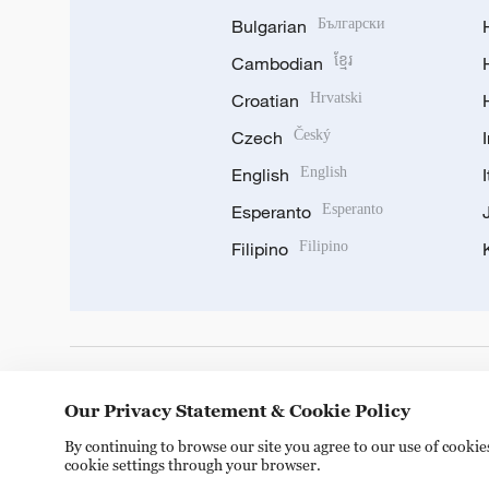
Bulgarian
Български
Cambodian
ខ្មែរ
Croatian
Hrvatski
Czech
Český
English
English
Esperanto
Esperanto
Filipino
Filipino
DOWNLOAD OUR APP
Our Privacy Statement & Cookie Policy
By continuing to browse our site you agree to our use of cooki
cookie settings through your browser.