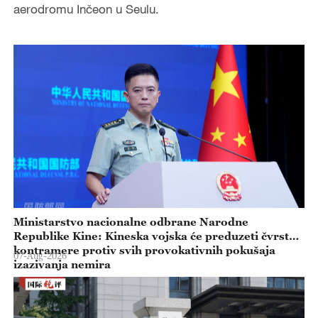
aerodromu Inčeon u Seulu.
Ministarstvo nacionalne odbrane Narodne
Republike Kine: Kineska vojska će preduzeti čvrste
kontramere protiv svih provokativnih pokušaja
07-Aug-2026
izazivanja nemira