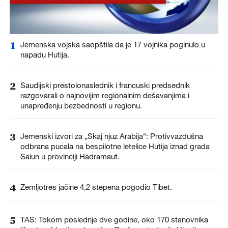
1
Jemenska vojska saopštila da je 17 vojnika poginulo u
napadu Hutija.
2
Saudijski prestolonaslednik i francuski predsednik
razgovarali o najnovijim regionalnim dešavanjima i
unapređenju bezbednosti u regionu.
3
Jemenski izvori za „Skaj njuz Arabija“: Protivvazdušna
odbrana pucala na bespilotne letelice Hutija iznad grada
Saiun u provinciji Hadramaut.
4
Zemljotres jačine 4,2 stepena pogodio Tibet.
5
TAS: Tokom poslednje dve godine, oko 170 stanovnika