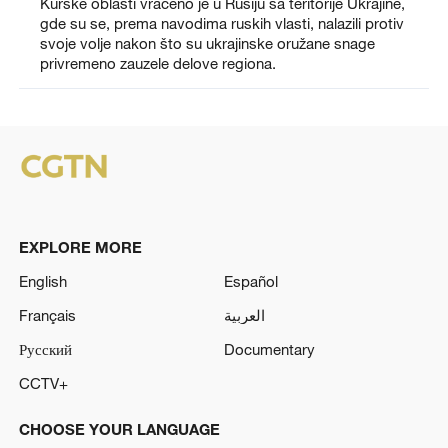
Kurske oblasti vraćeno je u Rusiju sa teritorije Ukrajine,
gde su se, prema navodima ruskih vlasti, nalazili protiv
svoje volje nakon što su ukrajinske oružane snage
privremeno zauzele delove regiona.
EXPLORE MORE
English
Español
Français
العربية
Русский
Documentary
CCTV+
CHOOSE YOUR LANGUAGE