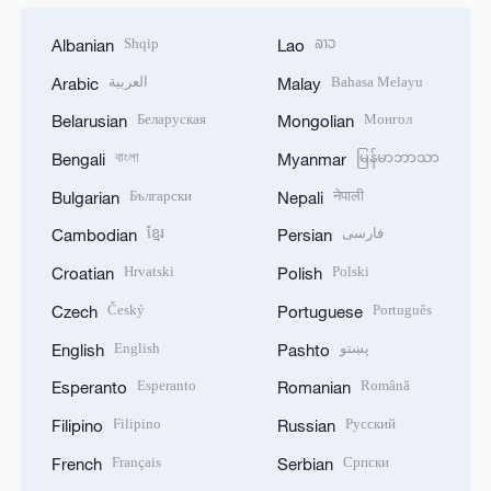
Shqip
ລາວ
Albanian
Lao
العربية
Bahasa Melayu
Arabic
Malay
Беларуская
Монгол
Belarusian
Mongolian
বাংলা
မြန်မာဘာသာ
Bengali
Myanmar
Български
नेपाली
Bulgarian
Nepali
ខ្មែរ
فارسی
Cambodian
Persian
Hrvatski
Polski
Croatian
Polish
Český
Português
Czech
Portuguese
English
پښتو
English
Pashto
Esperanto
Română
Esperanto
Romanian
Filipino
Русский
Filipino
Russian
Français
Српски
French
Serbian