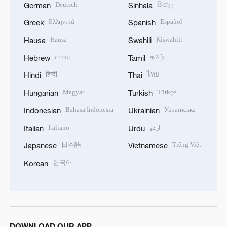
Deutsch
සිංහල
German
Sinhala
Ελληνικά
Español
Greek
Spanish
Hausa
Kiswahili
Hausa
Swahili
עברית
தமிழ்
Hebrew
Tamil
हिन्दी
ไทย
Hindi
Thai
Magyar
Türkçe
Hungarian
Turkish
Bahasa Indonesia
Українська
Indonesian
Ukrainian
Italiano
اردو
Italian
Urdu
日本語
Tiếng Việt
Japanese
Vietnamese
한국어
Korean
DOWNLOAD OUR APP