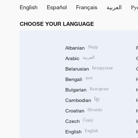
English
Español
Français
العربية
Ру
CHOOSE YOUR LANGUAGE
Albanian
Shqip
Arabic
العربية
Belarusian
Беларуская
Bengali
বাংলা
Bulgarian
Български
Cambodian
ខ្មែរ
Croatian
Hrvatski
Czech
Český
English
English