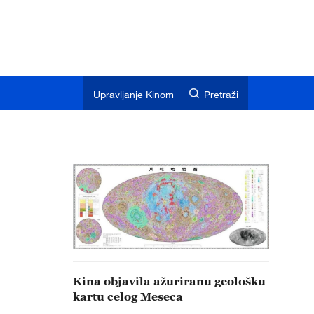
Upravljanje Kinom
Pretraži
Kina objavila ažuriranu geološku
kartu celog Meseca