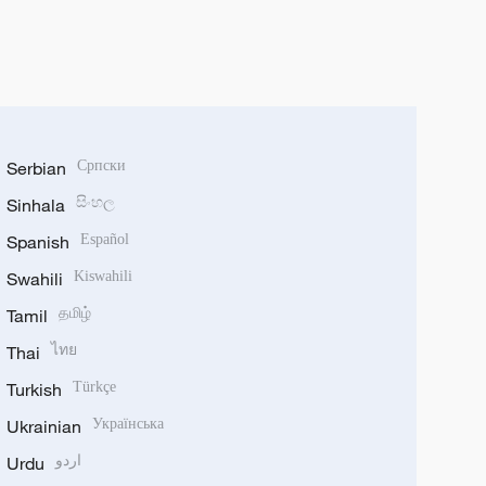
Serbian
Српски
Sinhala
සිංහල
Spanish
Español
Swahili
Kiswahili
Tamil
தமிழ்
Thai
ไทย
Turkish
Türkçe
Ukrainian
Українська
Urdu
اردو