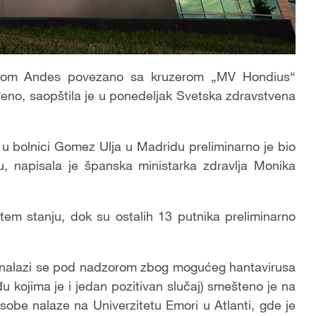
usom Andes povezano sa kruzerom „MV Hondius“
rđeno, saopštila je u ponedeljak Svetska zdravstvena
 u bolnici Gomez Ulja u Madridu preliminarno je bio
 napisala je španska ministarka zdravlja Monika
em stanju, dok su ostalih 13 putnika preliminarno
nalazi se pod nadzorom zbog mogućeg hantavirusa
 kojima je i jedan pozitivan slučaj) smešteno je na
sobe nalaze na Univerzitetu Emori u Atlanti, gde je