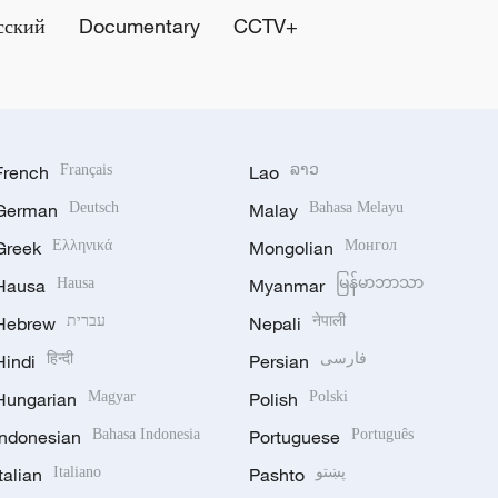
сский
Documentary
CCTV+
French
Français
Lao
ລາວ
German
Deutsch
Malay
Bahasa Melayu
Greek
Ελληνικά
Mongolian
Монгол
Hausa
Hausa
Myanmar
မြန်မာဘာသာ
Hebrew
עברית
Nepali
नेपाली
Hindi
हिन्दी
Persian
فارسی
Hungarian
Magyar
Polish
Polski
Indonesian
Bahasa Indonesia
Portuguese
Português
Italian
Italiano
Pashto
پښتو