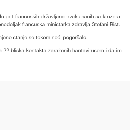
 pet francuskih državljana evakuisanih sa kruzera,
onedeljak francuska ministarka zdravlja Stefani Rist.
njeno stanje se tokom noći pogoršalo.
na 22 bliska kontakta zaraženih hantavirusom i da im