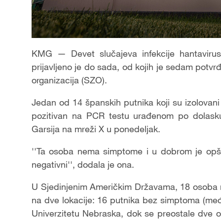
KMG — Devet slučajeva infekcije hantavir
prijavljeno je do sada, od kojih je sedam potv
organizacija (SZO).
Jedan od 14 španskih putnika koji su izolovani
pozitivan na PCR testu urađenom po dolasku,
Garsija na mreži X u ponedeljak.
''Ta osoba nema simptome i u dobrom je opšt
negativni'', dodala je ona.
U Sjedinjenim Američkim Državama, 18 osoba 
na dve lokacije: 16 putnika bez simptoma (među
Univerzitetu Nebraska, dok se preostale dve o