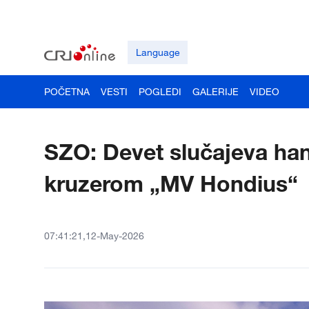
Language
POČETNA
VESTI
POGLEDI
GALERIJE
VIDEO
SZO: Devet slučajeva ha
kruzerom „MV Hondius“
07:41:21,12-May-2026