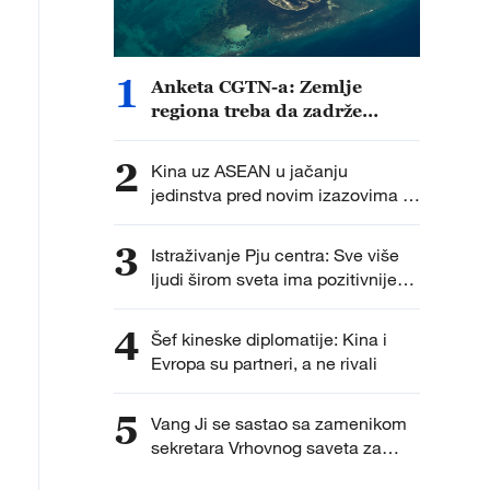
1
Anketa CGTN-a: Zemlje
regiona treba da zadrže
inicijativu za očuvanje mira i
stabilnosti u Južnom
2
Kina uz ASEAN u jačanju
kineskom moru u svojim
jedinstva pred novim izazovima i
rukama
neizvesnostima
3
Istraživanje Pju centra: Sve više
ljudi širom sveta ima pozitivnije
mišljenje o Kini nego o SAD
4
Šef kineske diplomatije: Kina i
Evropa su partneri, a ne rivali
5
Vang Ji se sastao sa zamenikom
sekretara Vrhovnog saveta za
nacionalnu bezbednost Irana