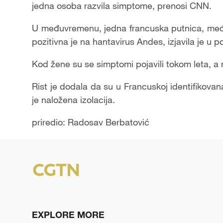
jedna osoba razvila simptome, prenosi CNN.
U međuvremenu, jedna francuska putnica, među
pozitivna je na hantavirus Andes, izjavila je u p
Kod žene su se simptomi pojavili tokom leta, a 
Rist je dodala da su u Francuskoj identifikova
je naložena izolacija.
priredio: Radosav Berbatović
EXPLORE MORE