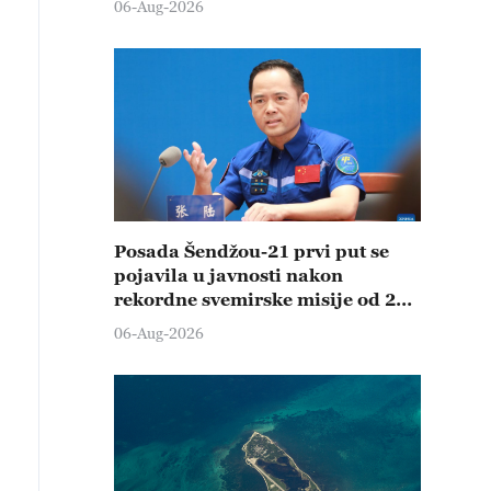
06-Aug-2026
Posada Šendžou-21 prvi put se
pojavila u javnosti nakon
rekordne svemirske misije od 210
dana
06-Aug-2026