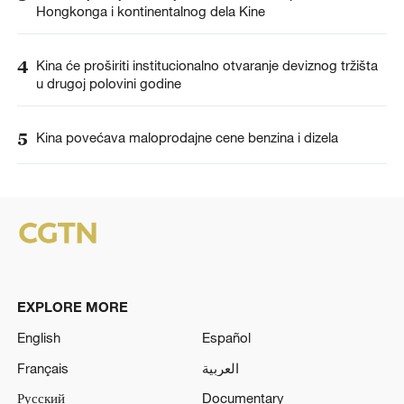
Hongkonga i kontinentalnog dela Kine
4
Kina će proširiti institucionalno otvaranje deviznog tržišta
u drugoj polovini godine
5
Kina povećava maloprodajne cene benzina i dizela
EXPLORE MORE
English
Español
Français
العربية
Русский
Documentary