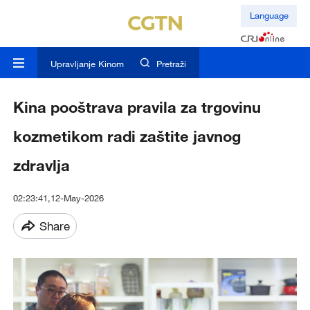
Language
Upravljanje Kinom
Pretraži
Kina pooštrava pravila za trgovinu
kozmetikom radi zaštite javnog
zdravlja
02:23:41,12-May-2026
Share