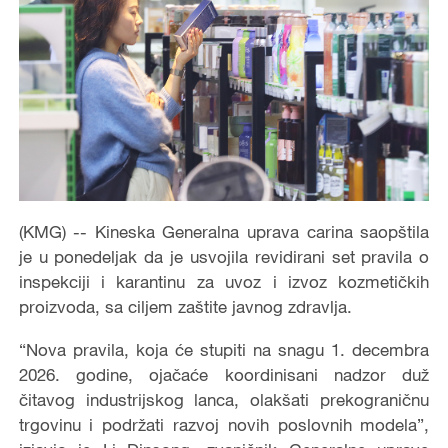
(KMG) -- Kineska Generalna uprava carina saopštila
je u ponedeljak da je usvojila revidirani set pravila o
inspekciji i karantinu za uvoz i izvoz kozmetičkih
proizvoda, sa ciljem zaštite javnog zdravlja.
“Nova pravila, koja će stupiti na snagu 1. decembra
2026. godine, ojačaće koordinisani nadzor duž
čitavog industrijskog lanca, olakšati prekograničnu
trgovinu i podržati razvoj novih poslovnih modela”,