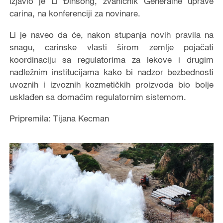
izjavio je Li Đinsong, zvaničnik Generalne uprave
carina, na konferenciji za novinare.
Li je naveo da će, nakon stupanja novih pravila na
snagu, carinske vlasti širom zemlje pojačati
koordinaciju sa regulatorima za lekove i drugim
nadležnim institucijama kako bi nadzor bezbednosti
uvoznih i izvoznih kozmetičkih proizvoda bio bolje
usklađen sa domaćim regulatornim sistemom.
Pripremila: Tijana Kecman