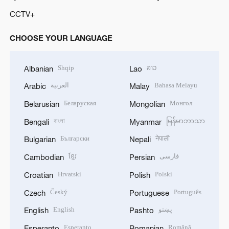
CCTV+
CHOOSE YOUR LANGUAGE
Shqip
ລາວ
Albanian
Lao
العربية
Bahasa Melayu
Arabic
Malay
Беларуская
Монгол
Belarusian
Mongolian
বাংলা
မြန်မာဘာသာ
Bengali
Myanmar
Български
नेपाली
Bulgarian
Nepali
ខ្មែរ
فارسی
Cambodian
Persian
Hrvatski
Polski
Croatian
Polish
Český
Português
Czech
Portuguese
English
پښتو
English
Pashto
Esperanto
Română
Esperanto
Romanian