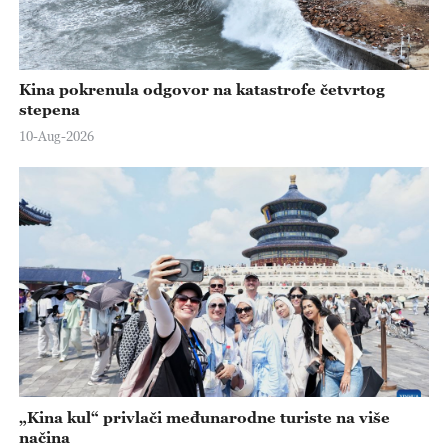
Kina pokrenula odgovor na katastrofe četvrtog
stepena
10-Aug-2026
„Kina kul“ privlači međunarodne turiste na više
načina