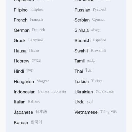
Filipino
Русский
Filipino
Russian
Français
Српски
French
Serbian
Deutsch
සිංහල
German
Sinhala
Ελληνικά
Español
Greek
Spanish
Hausa
Kiswahili
Hausa
Swahili
עברית
தமிழ்
Hebrew
Tamil
हिन्दी
ไทย
Hindi
Thai
Magyar
Türkçe
Hungarian
Turkish
Bahasa Indonesia
Українська
Indonesian
Ukrainian
Italiano
اردو
Italian
Urdu
日本語
Tiếng Việt
Japanese
Vietnamese
한국어
Korean