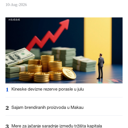
10-Aug-2026
1
Kineske devizne rezerve porasle u julu
2
Sajam brendiranih proizvoda u Makau
3
Mere za jačanje saradnje između tržišta kapitala