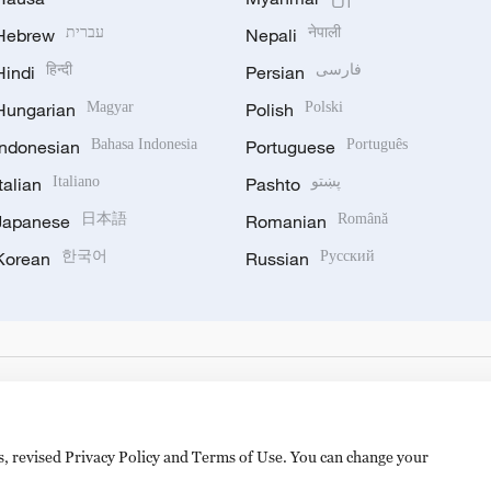
Hebrew
עברית
Nepali
नेपाली
Hindi
हिन्दी
Persian
فارسی
Hungarian
Magyar
Polish
Polski
Indonesian
Bahasa Indonesia
Portuguese
Português
Italian
Italiano
Pashto
پښتو
Japanese
日本語
Romanian
Română
Korean
한국어
Russian
Русский
es, revised Privacy Policy and Terms of Use. You can change your