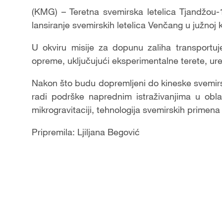
(KMG) – Teretna svemirska letelica Tjandžou-
lansiranje svemirskih letelica Venčang u južnoj k
U okviru misije za dopunu zaliha transportu
opreme, uključujući eksperimentalne terete, uređ
Nakon što budu dopremljeni do kineske svemirske
radi podrške naprednim istraživanjima u obla
mikrogravitaciji, tehnologija svemirskih primena
Pripremila: Ljiljana Begović