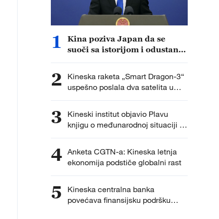
1
Kina poziva Japan da se
suoči sa istorijom i odustane
od vojne ekspanzije
2
Kineska raketa „Smart Dragon-3“
uspešno poslala dva satelita u
orbitu
3
Kineski institut objavio Plavu
knjigu o međunarodnoj situaciji i
spoljnoj politici Kine
4
Anketa CGTN-a: Kineska letnja
ekonomija podstiče globalni rast
5
Kineska centralna banka
povećava finansijsku podršku
realnoj ekonomiji u drugoj polovini