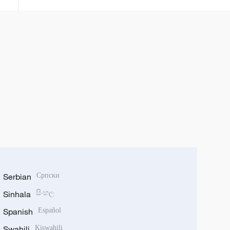
godine
Serbian
Српски
Sinhala
සිංහල
Spanish
Español
Swahili
Kiswahili