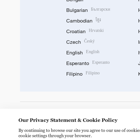
Bulgarian
Български
Cambodian
ខ្មែរ
Croatian
Hrvatski
Czech
Český
English
English
Esperanto
Esperanto
Filipino
Filipino
DOWNLOAD OUR APP
Our Privacy Statement & Cookie Policy
By continuing to browse our site you agree to our use of cooki
cookie settings through your browser.