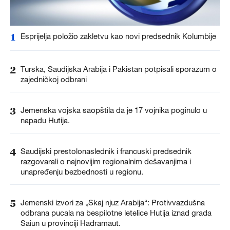
1
Esprijelja položio zakletvu kao novi predsednik Kolumbije
2
Turska, Saudijska Arabija i Pakistan potpisali sporazum o
zajedničkoj odbrani
3
Jemenska vojska saopštila da je 17 vojnika poginulo u
napadu Hutija.
4
Saudijski prestolonaslednik i francuski predsednik
razgovarali o najnovijim regionalnim dešavanjima i
unapređenju bezbednosti u regionu.
5
Jemenski izvori za „Skaj njuz Arabija“: Protivvazdušna
odbrana pucala na bespilotne letelice Hutija iznad grada
Saiun u provinciji Hadramaut.