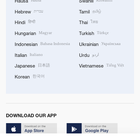
Hausa
Kiswahili
Hausa
Swahili
עברית
தமிழ்
Hebrew
Tamil
हिन्दी
ไทย
Hindi
Thai
Magyar
Türkçe
Hungarian
Turkish
Bahasa Indonesia
Українська
Indonesian
Ukrainian
Italiano
اردو
Italian
Urdu
日本語
Tiếng Việt
Japanese
Vietnamese
한국어
Korean
DOWNLOAD OUR APP