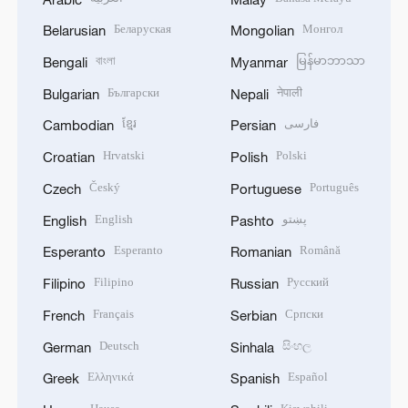
Беларуская
Монгол
Belarusian
Mongolian
বাংলা
မြန်မာဘာသာ
Bengali
Myanmar
Български
नेपाली
Bulgarian
Nepali
ខ្មែរ
فارسی
Cambodian
Persian
Hrvatski
Polski
Croatian
Polish
Český
Português
Czech
Portuguese
English
پښتو
English
Pashto
Esperanto
Română
Esperanto
Romanian
Filipino
Русский
Filipino
Russian
Français
Српски
French
Serbian
Deutsch
සිංහල
German
Sinhala
Ελληνικά
Español
Greek
Spanish