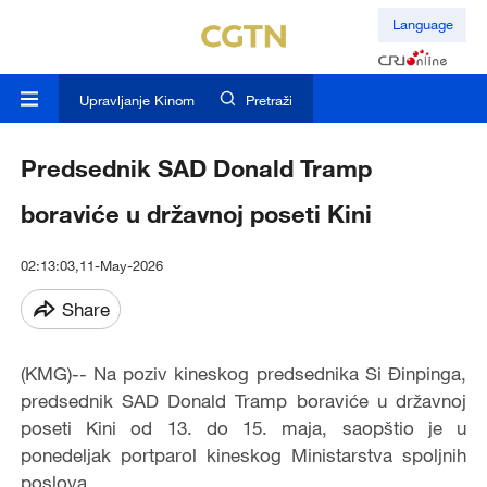
Language
Upravljanje Kinom
Pretraži
Predsednik SAD Donald Tramp
boraviće u državnoj poseti Kini
02:13:03,11-May-2026
Share
(KMG)-- Na poziv kineskog predsednika Si Đinpinga,
predsednik SAD Donald Tramp boraviće u državnoj
poseti Kini od 13. do 15. maja, saopštio je u
ponedeljak portparol kineskog Ministarstva spoljnih
poslova.