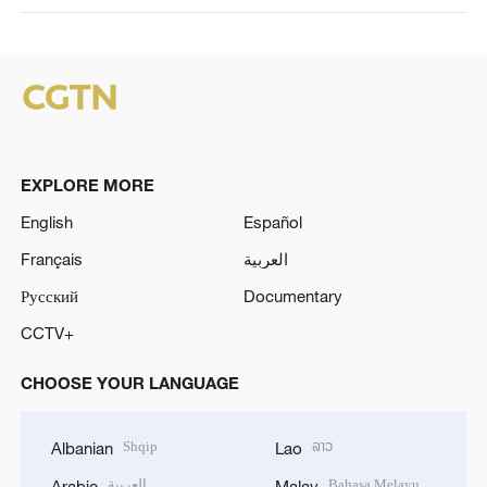
EXPLORE MORE
English
Español
Français
العربية
Русский
Documentary
CCTV+
CHOOSE YOUR LANGUAGE
Shqip
ລາວ
Albanian
Lao
العربية
Bahasa Melayu
Arabic
Malay