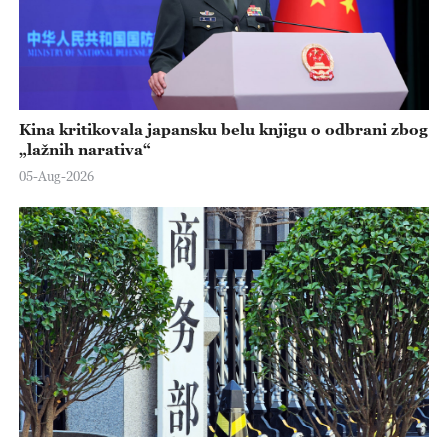
Kina kritikovala japansku belu knjigu o odbrani zbog
„lažnih narativa“
05-Aug-2026