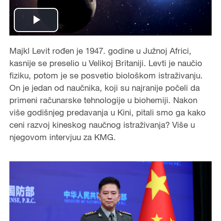
Play
Video
Majkl Levit rođen je 1947. godine u Južnoj Africi,
kasnije se preselio u Velikoj Britaniji. Levti je naučio
fiziku, potom je se posvetio biološkom istraživanju.
On je jedan od naučnika, koji su najranije počeli da
primeni računarske tehnologije u biohemiji. Nakon
više godišnjeg predavanja u Kini, pitali smo ga kako
ceni razvoj kineskog naučnog istraživanja? Više u
njegovom intervjuu za KMG.