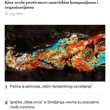
Kina uvela protivmere američkim kompanijama i
organizacijama
05-Aug-2026
1
Pećina je aktivirala „režim fantastičnog osvetljenja”
2
Igračke „Mala ovca” iz Sinđijanga veoma su popularne
među turistima