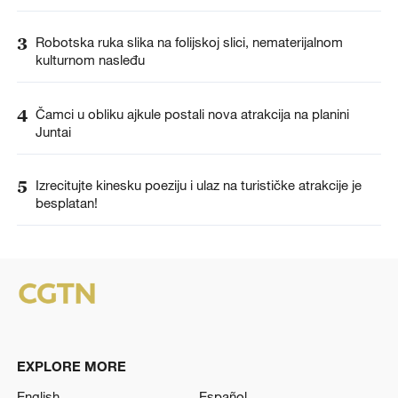
3
Robotska ruka slika na folijskoj slici, nematerijalnom
kulturnom nasleđu
4
Čamci u obliku ajkule postali nova atrakcija na planini
Juntai
5
Izrecitujte kinesku poeziju i ulaz na turističke atrakcije je
besplatan!
EXPLORE MORE
English
Español