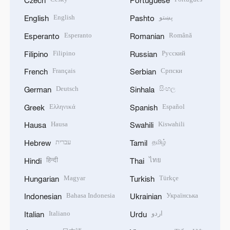
Czech
Portuguese
English
پښتو
English
Pashto
Esperanto
Română
Esperanto
Romanian
Filipino
Русский
Filipino
Russian
Français
Српски
French
Serbian
Deutsch
සිංහල
German
Sinhala
Ελληνικά
Español
Greek
Spanish
Hausa
Kiswahili
Hausa
Swahili
עברית
தமிழ்
Hebrew
Tamil
हिन्दी
ไทย
Hindi
Thai
Magyar
Türkçe
Hungarian
Turkish
Bahasa Indonesia
Українська
Indonesian
Ukrainian
Italiano
اردو
Italian
Urdu