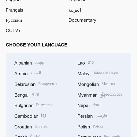
Français
العربية
Русский
Documentary
CCTV+
CHOOSE YOUR LANGUAGE
Shqip
ລາວ
Albanian
Lao
العربية
Bahasa Melayu
Arabic
Malay
Беларуская
Монгол
Belarusian
Mongolian
বাংলা
မြန်မာဘာသာ
Bengali
Myanmar
Български
नेपाली
Bulgarian
Nepali
ខ្មែរ
فارسی
Cambodian
Persian
Hrvatski
Polski
Croatian
Polish
Český
Português