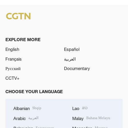
EXPLORE MORE
English
Español
Français
العربية
Русский
Documentary
CCTV+
CHOOSE YOUR LANGUAGE
Shqip
ລາວ
Albanian
Lao
العربية
Bahasa Melayu
Arabic
Malay
Беларуская
Монгол