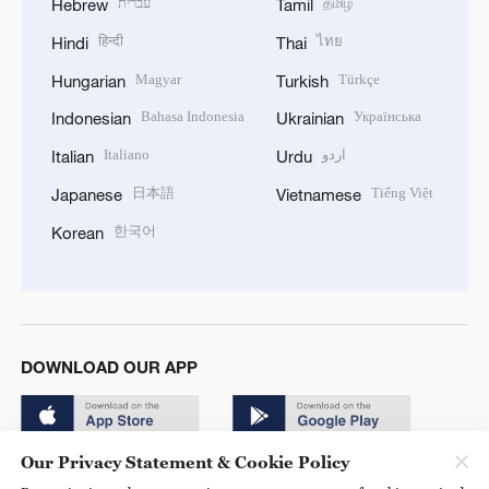
עברית
தமிழ்
Hebrew
Tamil
हिन्दी
ไทย
Hindi
Thai
Magyar
Türkçe
Hungarian
Turkish
Bahasa Indonesia
Українська
Indonesian
Ukrainian
Italiano
اردو
Italian
Urdu
日本語
Tiếng Việt
Japanese
Vietnamese
한국어
Korean
DOWNLOAD OUR APP
Our Privacy Statement & Cookie Policy