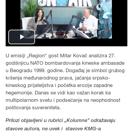
Play
Video
U emisiji „Region“ gost Mitar Kovač analizira 27.
godišnjicu NATO bombardovanja kineske ambasade
u Beogradu 1999. godine. Događaj je simbol grubog
kršenja međunarodnog prava, jačanja srpsko-
kineskog prijateljstva i početka erozije zapadne
hegemonije. Danas se vidi kao važan korak ka
multipolarnom svetu i podsećanje na neophodnost
poštovanja suvereniteta.
Prilozi objavljeni u rubrici „Kolumne” odražavaju
stavove autora, ne uvek i stavove KMG-a