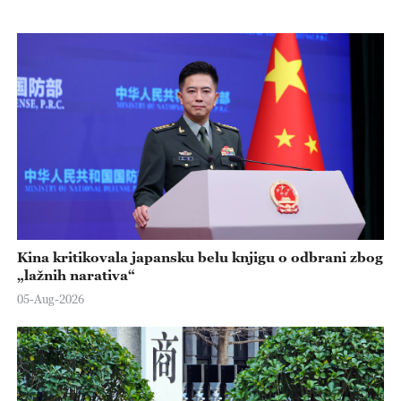
Kina kritikovala japansku belu knjigu o odbrani zbog
„lažnih narativa“
05-Aug-2026