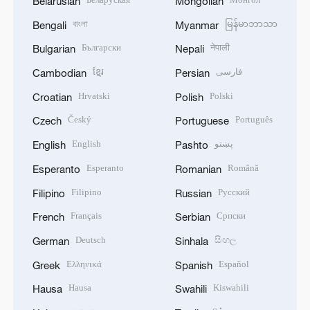
Belarusian
Mongolian
বাংলা
မြန်မာဘာသာ
Bengali
Myanmar
Български
नेपाली
Bulgarian
Nepali
ខ្មែរ
فارسی
Cambodian
Persian
Hrvatski
Polski
Croatian
Polish
Český
Português
Czech
Portuguese
English
پښتو
English
Pashto
Esperanto
Română
Esperanto
Romanian
Filipino
Русский
Filipino
Russian
Français
Српски
French
Serbian
Deutsch
සිංහල
German
Sinhala
Ελληνικά
Español
Greek
Spanish
Hausa
Kiswahili
Hausa
Swahili