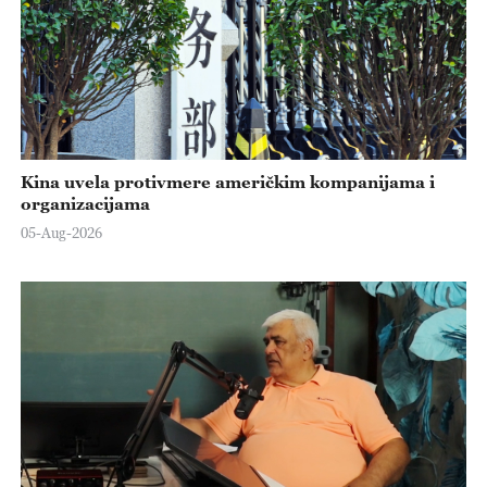
Kina uvela protivmere američkim kompanijama i
organizacijama
05-Aug-2026