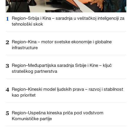
1
Region–Srbija i Kina – saradnja u veštačkoj inteligenciji za
tehnološki skok
2
Region–Kina – motor svetske ekonomije i globalne
infrastructure
3
Region–Međupartijska saradnja Srbije i Kine – ključ
strateškog partnerstva
4
Region–Kineski model ljudskih prava – razvoj i stabilnost
kao prioritet
5
Region–Uspešna kineska priča pod vođstvom
Komunističke partije