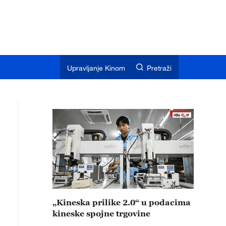
Upravljanje Kinom
Pretraži
„Kineska prilike 2.0“ u podacima
kineske spojne trgovine