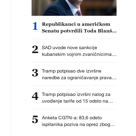
1
Republikanci u američkom
Senatu potvrdili Toda Blanša
za državnog tužioca
2
SAD uvode nove sankcije
kubanskim vojnim zvaničnicima i
entitetima
3
Tramp potpisao dve izvršne
naredbe za ograničavanje prava
na državljanstvo po rođenju nakon
odluke Vrhovnog suda
4
Tramp potpisao izvršni nalog za
uvođenje tarife od 15 odsto na
uvoz polisilicijuma
5
Anketa CGTN-a: 83,6 odsto
ispitanika poziva na oprez zbog
ubrzanog vojnog širenja Japana