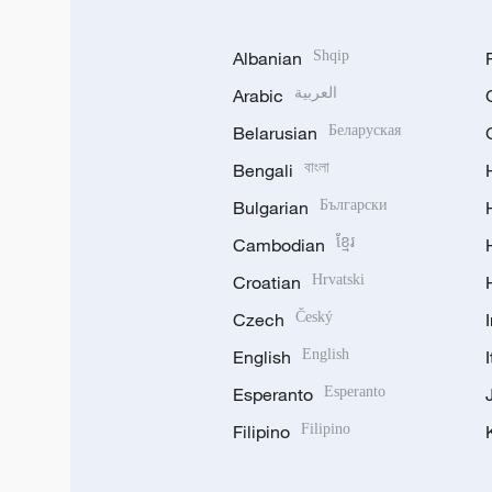
Albanian
Shqip
Arabic
العربية
Belarusian
Беларуская
Bengali
বাংলা
Bulgarian
Български
Cambodian
ខ្មែរ
Croatian
Hrvatski
Czech
Český
English
English
Esperanto
Esperanto
Filipino
Filipino