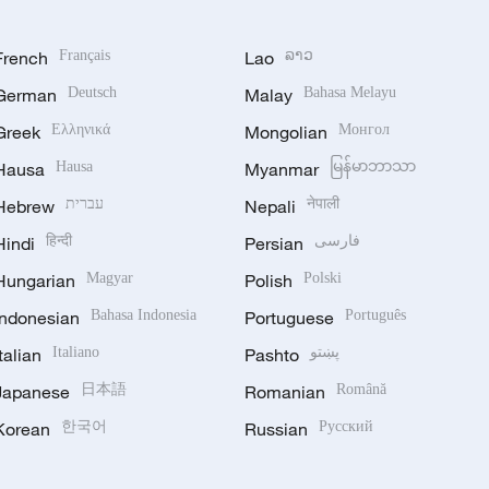
French
Français
Lao
ລາວ
German
Deutsch
Malay
Bahasa Melayu
Greek
Ελληνικά
Mongolian
Монгол
Hausa
Hausa
Myanmar
မြန်မာဘာသာ
Hebrew
עברית
Nepali
नेपाली
Hindi
हिन्दी
Persian
فارسی
Hungarian
Magyar
Polish
Polski
Indonesian
Bahasa Indonesia
Portuguese
Português
Italian
Italiano
Pashto
پښتو
Japanese
日本語
Romanian
Română
Korean
한국어
Russian
Русский