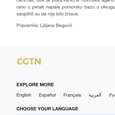
rano u petak napale pomorsku bazu u okrugu 
saopštili su da nije bilo žrtava.
Pripremila: Ljiljana Begović
EXPLORE MORE
English
Español
Français
العربية
Ру
CHOOSE YOUR LANGUAGE