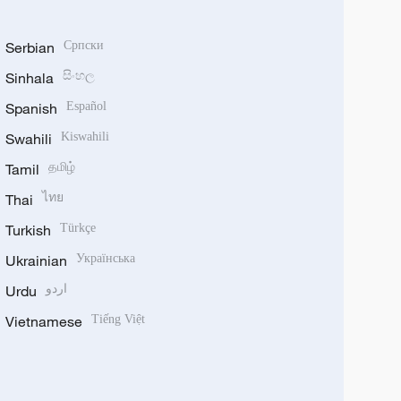
Serbian
Српски
Sinhala
සිංහල
Spanish
Español
Swahili
Kiswahili
Tamil
தமிழ்
Thai
ไทย
Turkish
Türkçe
Ukrainian
Українська
Urdu
اردو
Vietnamese
Tiếng Việt