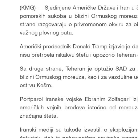
(KMG) — Sjedinjene Američke Države i Iran u
pomorskih sukoba u blizini Ormuskog moreuza
strane razgovaraju o privremenom okviru za o
važnog plovnog puta.
Američki predsednik Donald Tramp izjavio je da
nisu pretrpela nikakvu štetu i upozorio Teheran
Sa druge strane, Teheran je optužio SAD za 
blizini Ormuskog moreuza, kao i za vazdušne ud
ostrvu Kešm.
Portparol iranske vojske Ebrahim Zolfagari i
američkih vojnih brodova istočno od moreuz
značajna šteta.
Iranski mediji su takođe izvestili o eksplozi
četvrtak, dok je poluzvanična novinska agenc