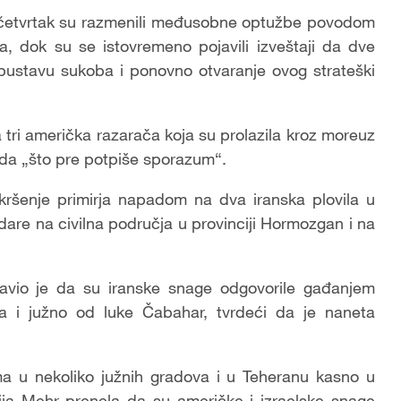
 četvrtak su razmenili međusobne optužbe povodom
, dok su se istovremeno pojavili izveštaji da dve
bustavu sukoba i ponovno otvaranje ovog strateški
 tri američka razarača koja su prolazila kroz moreuz
 da „što pre potpiše sporazum“.
kršenje primirja napadom na dva iranska plovila u
are na civilna područja u provinciji Hormozgan i na
zjavio je da su iranske snage odgovorile gađanjem
a i južno od luke Čabahar, tvrdeći da je naneta
jama u nekoliko južnih gradova i u Teheranu kasno u
ija Mehr prenela da su američke i izraelske snage