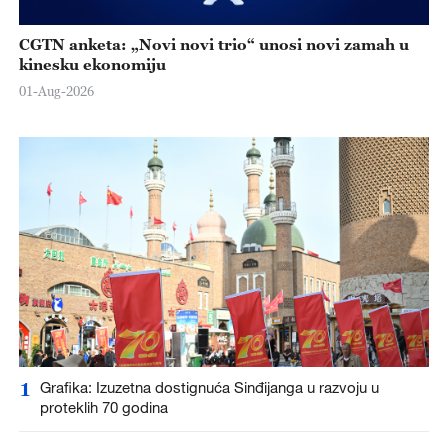
CGTN anketa: „Novi novi trio“ unosi novi zamah u
kinesku ekonomiju
01-Aug-2026
1
Grafika: Izuzetna dostignuća Sinđijanga u razvoju u
proteklih 70 godina