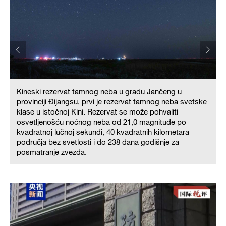
Kineski rezervat tamnog neba u gradu Jančeng u
provinciji Đijangsu, prvi je rezervat tamnog neba svetske
klase u istočnoj Kini. Rezervat se može pohvaliti
osvetljenošću noćnog neba od 21,0 magnitude po
kvadratnoj lučnoj sekundi, 40 kvadratnih kilometara
područja bez svetlosti i do 238 dana godišnje za
posmatranje zvezda.