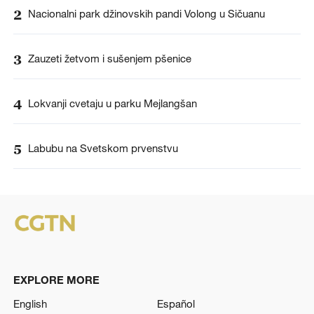
2
Nacionalni park džinovskih pandi Volong u Sičuanu
3
Zauzeti žetvom i sušenjem pšenice
4
Lokvanji cvetaju u parku Mejlangšan
5
Labubu na Svetskom prvenstvu
EXPLORE MORE
English
Español