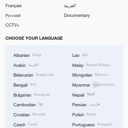
Français
العربية
Русский
Documentary
CCTV+
CHOOSE YOUR LANGUAGE
Shqip
ລາວ
Albanian
Lao
العربية
Bahasa Melayu
Arabic
Malay
Беларуская
Монгол
Belarusian
Mongolian
বাংলা
မြန်မာဘာသာ
Bengali
Myanmar
Български
नेपाली
Bulgarian
Nepali
ខ្មែរ
فارسی
Cambodian
Persian
Hrvatski
Polski
Croatian
Polish
Český
Português
Czech
Portuguese