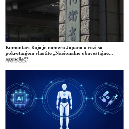
Komentar: Koja je namera Japana u vezi sa
pokretanjem vlastite „Nacionalne obaveštajne
agencije“?
01-Aug-2026