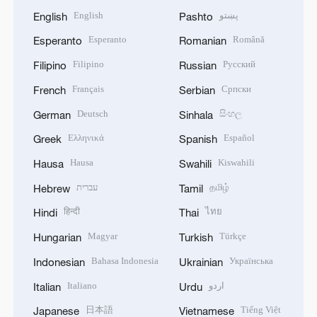
English
پښتو
English
Pashto
Esperanto
Română
Esperanto
Romanian
Filipino
Русский
Filipino
Russian
Français
Српски
French
Serbian
Deutsch
සිංහල
German
Sinhala
Ελληνικά
Español
Greek
Spanish
Hausa
Kiswahili
Hausa
Swahili
עברית
தமிழ்
Hebrew
Tamil
हिन्दी
ไทย
Hindi
Thai
Magyar
Türkçe
Hungarian
Turkish
Bahasa Indonesia
Українська
Indonesian
Ukrainian
Italiano
اردو
Italian
Urdu
日本語
Tiếng Việt
Japanese
Vietnamese