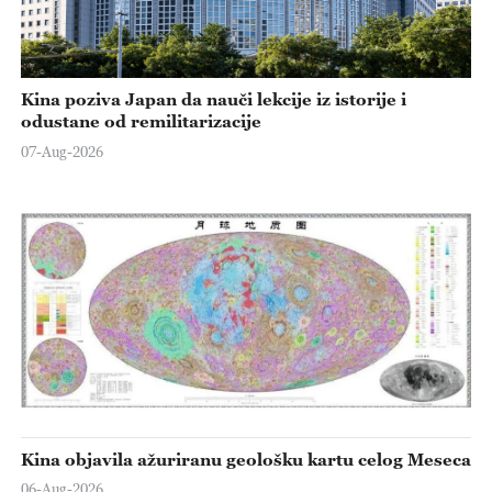
Kina poziva Japan da nauči lekcije iz istorije i
odustane od remilitarizacije
07-Aug-2026
Kina objavila ažuriranu geološku kartu celog Meseca
06-Aug-2026