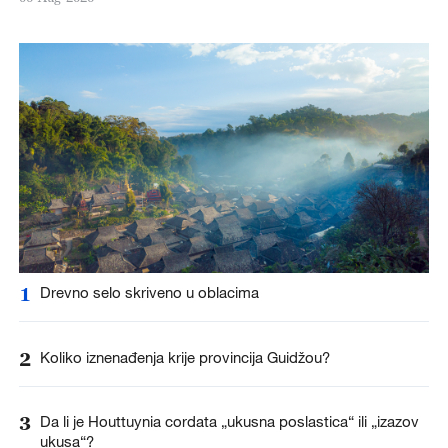
1
Drevno selo skriveno u oblacima
2
Koliko iznenađenja krije provincija Guidžou?
3
Da li je Houttuynia cordata „ukusna poslastica“ ili „izazov
ukusa“?