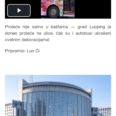
Play
Video
Proleće nije samo u baštama — grad Luojang je
doneo proleće na ulice, čak su i autobusi ukrašeni
cvetnim dekoracijama!
Pripremio: Luo Ći