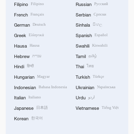
Filipino
Русский
Filipino
Russian
Français
Српски
French
Serbian
Deutsch
සිංහල
German
Sinhala
Ελληνικά
Español
Greek
Spanish
Hausa
Kiswahili
Hausa
Swahili
עברית
தமிழ்
Hebrew
Tamil
हिन्दी
ไทย
Hindi
Thai
Magyar
Türkçe
Hungarian
Turkish
Bahasa Indonesia
Українська
Indonesian
Ukrainian
Italiano
اردو
Italian
Urdu
日本語
Tiếng Việt
Japanese
Vietnamese
한국어
Korean