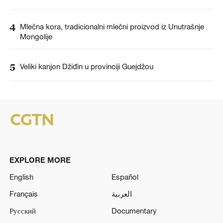
4
Mlečna kora, tradicionalni mlečni proizvod iz Unutrašnje
Mongolije
5
Veliki kanjon Džiđin u provinciji Guejdžou
EXPLORE MORE
English
Español
Français
العربية
Русский
Documentary