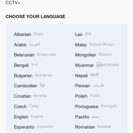
CCTV+
CHOOSE YOUR LANGUAGE
Shqip
ລາວ
Albanian
Lao
العربية
Bahasa Melayu
Arabic
Malay
Беларуская
Монгол
Belarusian
Mongolian
বাংলা
မြန်မာဘာသာ
Bengali
Myanmar
Български
नेपाली
Bulgarian
Nepali
ខ្មែរ
فارسی
Cambodian
Persian
Hrvatski
Polski
Croatian
Polish
Český
Português
Czech
Portuguese
English
پښتو
English
Pashto
Esperanto
Română
Esperanto
Romanian