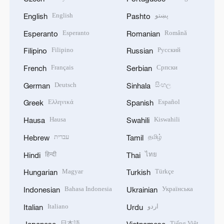
English
پښتو
English
Pashto
Esperanto
Română
Esperanto
Romanian
Filipino
Русский
Filipino
Russian
Français
Српски
French
Serbian
Deutsch
සිංහල
German
Sinhala
Ελληνικά
Español
Greek
Spanish
Hausa
Kiswahili
Hausa
Swahili
עברית
தமிழ்
Hebrew
Tamil
हिन्दी
ไทย
Hindi
Thai
Magyar
Türkçe
Hungarian
Turkish
Bahasa Indonesia
Українська
Indonesian
Ukrainian
Italiano
اردو
Italian
Urdu
日本語
Tiếng Việt