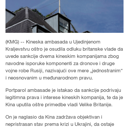
(KMG) -- Kineska ambasada u Ujedinjenom
Kraljevstvu oštro je osudila odluku britanske vlade da
uvede sankcije dvema kineskim kompanijama zbog
navodne isporuke komponenti za dronove i druge
vojne robe Rusiji, nazivajući ove mere „jednostranim“
i neosnovanim u međunarodnom pravu.
Portparol ambasade je istakao da sankcije podrivaju
legitimna prava i interese kineskih kompanija, te da je
Kina uputila oštre primedbe vladi Velike Britanije.
On je naglasio da Kina zadržava objektivan i
nepristrasan stav prema krizi u Ukrajini, da ostaje