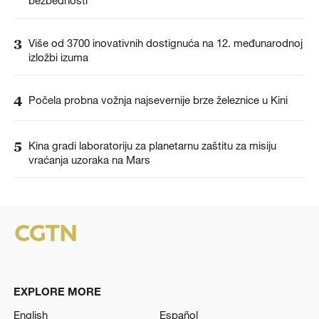
3
Više od 3700 inovativnih dostignuća na 12. međunarodnoj
izložbi izuma
4
Počela probna vožnja najsevernije brze železnice u Kini
5
Kina gradi laboratoriju za planetarnu zaštitu za misiju
vraćanja uzoraka na Mars
EXPLORE MORE
English
Español