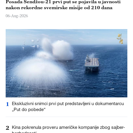
Posada Šendžou-21 prvi put se pojavila u javnosti
nakon rekordne svemirske misije od 210 dana
06-Aug-2026
1
Ekskluzivni snimci prvi put predstavljeni u dokumentarcu
„Put do pobede“
2
Kina pokrenula proveru američke kompanije zbog sajber-
bezbednosti