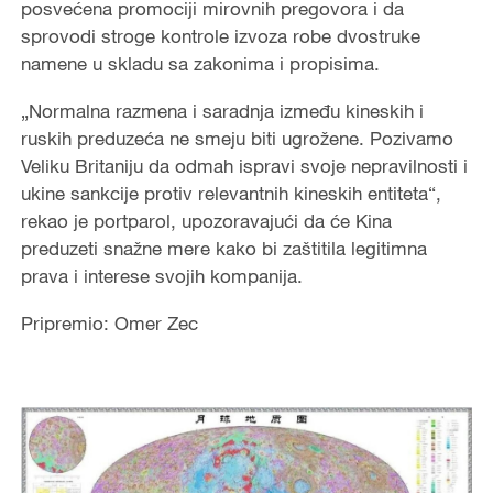
posvećena promociji mirovnih pregovora i da
sprovodi stroge kontrole izvoza robe dvostruke
namene u skladu sa zakonima i propisima.
„Normalna razmena i saradnja između kineskih i
ruskih preduzeća ne smeju biti ugrožene. Pozivamo
Veliku Britaniju da odmah ispravi svoje nepravilnosti i
ukine sankcije protiv relevantnih kineskih entiteta“,
rekao je portparol, upozoravajući da će Kina
preduzeti snažne mere kako bi zaštitila legitimna
prava i interese svojih kompanija.
Pripremio: Omer Zec