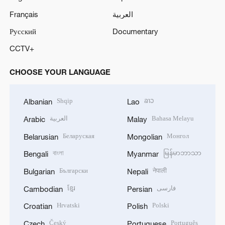
Français
العربية
Русский
Documentary
CCTV+
CHOOSE YOUR LANGUAGE
Shqip
ລາວ
Albanian
Lao
العربية
Bahasa Melayu
Arabic
Malay
Беларуская
Монгол
Belarusian
Mongolian
বাংলা
မြန်မာဘာသာ
Bengali
Myanmar
Български
नेपाली
Bulgarian
Nepali
ខ្មែរ
فارسی
Cambodian
Persian
Hrvatski
Polski
Croatian
Polish
Český
Português
Czech
Portuguese