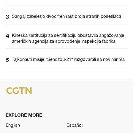
3
Šangaj zabeležio dvocifren rast broja stranih posetilaca
4
Kineska institucija za sertifikaciju obustavila angažovanje
američkih agencija za sprovođenje inspekcija fabrika
5
Tajkonauti misije “Šendžou-21“ razgovarali sa novinarima
EXPLORE MORE
English
Español