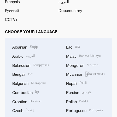
Français
العربية
Русский
Documentary
CCTV+
CHOOSE YOUR LANGUAGE
Shqip
ລາວ
Albanian
Lao
العربية
Bahasa Melayu
Arabic
Malay
Беларуская
Монгол
Belarusian
Mongolian
বাংলা
မြန်မာဘာသာ
Bengali
Myanmar
Български
नेपाली
Bulgarian
Nepali
ខ្មែរ
فارسی
Cambodian
Persian
Hrvatski
Polski
Croatian
Polish
Český
Português
Czech
Portuguese