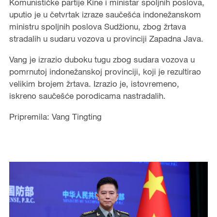
Komunističke partije Kine i ministar spoljnih poslova,
uputio je u četvrtak izraze saučešća indonežanskom
ministru spoljnih poslova Sudžionu, zbog žrtava
stradalih u sudaru vozova u provinciji Zapadna Java.
Vang je izrazio duboku tugu zbog sudara vozova u
pomrnutoj indonežanskoj provinciji, koji je rezultirao
velikim brojem žrtava. Izrazio je, istovremeno,
iskreno saučešće porodicama nastradalih.
Pripremila: Vang Tingting