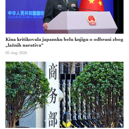
Kina kritikovala japansku belu knjigu o odbrani zbog
„lažnih narativa“
05-Aug-2026