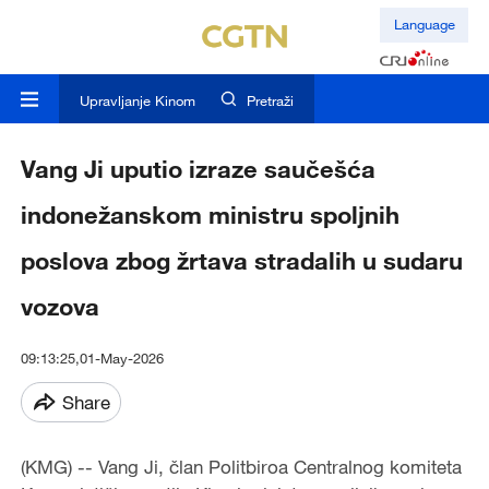
Language
Upravljanje Kinom
Pretraži
Vang Ji uputio izraze saučešća
indonežanskom ministru spoljnih
poslova zbog žrtava stradalih u sudaru
vozova
09:13:25,01-May-2026
Share
(KMG) -- Vang Ji, član Politbiroa Centralnog komiteta