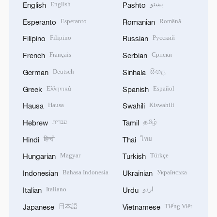
English
پښتو
English
Pashto
Esperanto
Română
Esperanto
Romanian
Filipino
Русский
Filipino
Russian
Français
Српски
French
Serbian
Deutsch
සිංහල
German
Sinhala
Ελληνικά
Español
Greek
Spanish
Hausa
Kiswahili
Hausa
Swahili
עברית
தமிழ்
Hebrew
Tamil
हिन्दी
ไทย
Hindi
Thai
Magyar
Türkçe
Hungarian
Turkish
Bahasa Indonesia
Українська
Indonesian
Ukrainian
Italiano
اردو
Italian
Urdu
日本語
Tiếng Việt
Japanese
Vietnamese