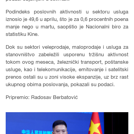
Podindeks poslovnih aktivnosti u sektoru usluga
iznosio je 49,6 u aprilu, što je za 0,6 procentnih poena
manje nego u martu, saopštio je Nacionalni biro za
statistiku Kine.
Dok su sektori veleprodaje, maloprodaje i usluga za
stanovništvo zabeležili usporenu tržišnu aktivnost
tokom ovog meseca, železnički transport, poštanske
usluge, kao i telekomunikacije, emitovanje i satelitski
prenos ostali su u zoni visoke ekspanzije, uz brz rast
ukupnog obima poslovanja, pokazali su podaci.
Pripremio: Radosav Berbatović