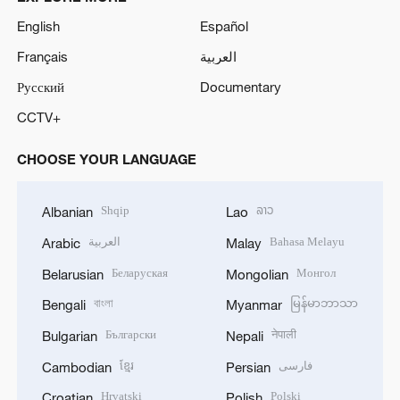
English
Español
Français
العربية
Русский
Documentary
CCTV+
CHOOSE YOUR LANGUAGE
Shqip
ລາວ
Albanian
Lao
العربية
Bahasa Melayu
Arabic
Malay
Беларуская
Монгол
Belarusian
Mongolian
বাংলা
မြန်မာဘာသာ
Bengali
Myanmar
Български
नेपाली
Bulgarian
Nepali
ខ្មែរ
فارسی
Cambodian
Persian
Hrvatski
Polski
Croatian
Polish