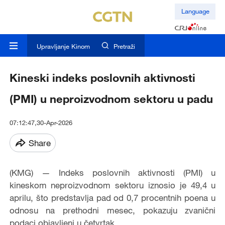
Language
Upravljanje Kinom
Pretraži
Kineski indeks poslovnih aktivnosti
(PMI) u neproizvodnom sektoru u padu
07:12:47,30-Apr-2026
Share
(KMG) — Indeks poslovnih aktivnosti (PMI) u
kineskom neproizvodnom sektoru iznosio je 49,4 u
aprilu, što predstavlja pad od 0,7 procentnih poena u
odnosu na prethodni mesec, pokazuju zvanični
podaci objavljeni u četvrtak.