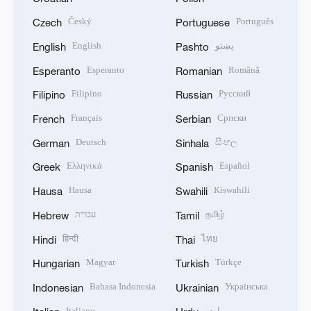
Český
Português
Czech
Portuguese
English
پښتو
English
Pashto
Esperanto
Română
Esperanto
Romanian
Filipino
Русский
Filipino
Russian
Français
Српски
French
Serbian
Deutsch
සිංහල
German
Sinhala
Ελληνικά
Español
Greek
Spanish
Hausa
Kiswahili
Hausa
Swahili
עברית
தமிழ்
Hebrew
Tamil
हिन्दी
ไทย
Hindi
Thai
Magyar
Türkçe
Hungarian
Turkish
Bahasa Indonesia
Українська
Indonesian
Ukrainian
Italiano
اردو