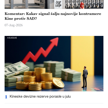
Komentar: Kakav signal šalju najnovije kontramere
Kine protiv SAD?
07-Aug-2026
1
Kineske devizne rezerve porasle u julu