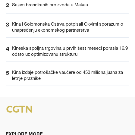
2
Sajam brendiranih proizvoda u Makau
3
Kina i Solomonska Ostrva potpisali Okvirni sporazum o
unapređenju ekonomskog partnerstva
4
Kineska spoljna trgovina u prvih šest meseci porasla 16,9
odsto uz optimizovanu strukturu
5
Kina izdaje potrošačke vaučere od 450 miliona juana za
letnje praznike
EXPLORE MORE