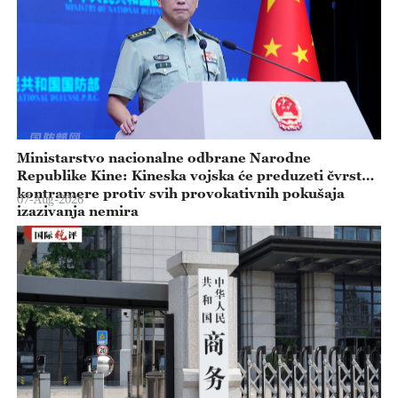
Ministarstvo nacionalne odbrane Narodne
Republike Kine: Kineska vojska će preduzeti čvrste
kontramere protiv svih provokativnih pokušaja
07-Aug-2026
izazivanja nemira