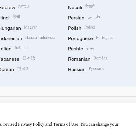
Hebrew
עברית
Nepali
नेपाली
Hindi
हिन्दी
Persian
فارسی
Hungarian
Magyar
Polish
Polski
Indonesian
Bahasa Indonesia
Portuguese
Português
Italian
Italiano
Pashto
پښتو
Japanese
日本語
Romanian
Română
Korean
한국어
Russian
Русский
es, revised Privacy Policy and Terms of Use. You can change your