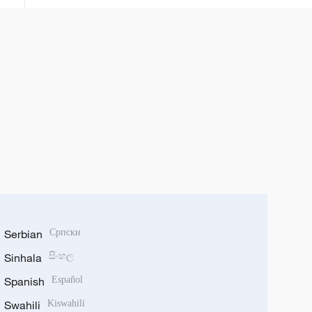
Serbian
Српски
Sinhala
සිංහල
Spanish
Español
Swahili
Kiswahili