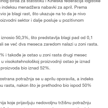
og biroa za statistiku i Kineska federacija logistike
m indeksu menadžera nabavki za april. Prema
vio je blagi rast, što ukazuje na to da je nivo
roizvodni sektor i dalje posluje u pozitivnom
ji iznosio 50,3%, što predstavlja blagi pad od 0,1
li se već dva meseca zaredom nalazi u zoni rasta.
6% i takođe je ostao u zoni rasta drugi mesec
 visokotehnološkoj proizvodnji ostao je iznad
h proizvoda bio iznad 52%.
nostrana potražnja se u aprilu oporavila, a indeks
nu rasta, nakon što je prethodno bio ispod 50%
a koje prijavljuju nedovoljnu tržišnu potražnju