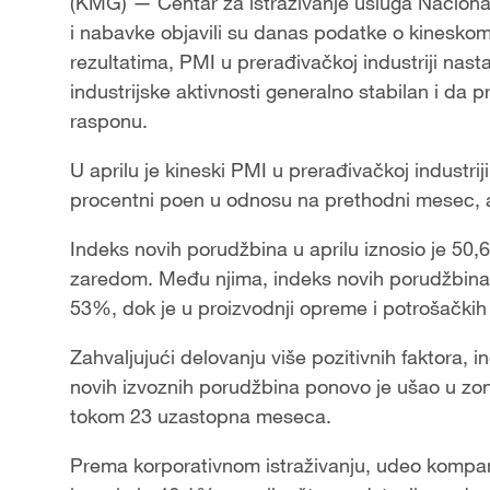
(KMG) — Centar za istraživanje usluga Nacionaln
i nabavke objavili su danas podatke o kinesko
rezultatima, PMI u prerađivačkoj industriji nasta
industrijske aktivnosti generalno stabilan i da p
rasponu.
U aprilu je kineski PMI u prerađivačkoj industri
procentni poen u odnosu na prethodni mesec, a
Indeks novih porudžbina u aprilu iznosio je 50,
zaredom. Među njima, indeks novih porudžbina u
53%, dok je u proizvodnji opreme i potrošački
Zahvaljujući delovanju više pozitivnih faktora, i
novih izvoznih porudžbina ponovo je ušao u zo
tokom 23 uzastopna meseca.
Prema korporativnom istraživanju, udeo kompanij