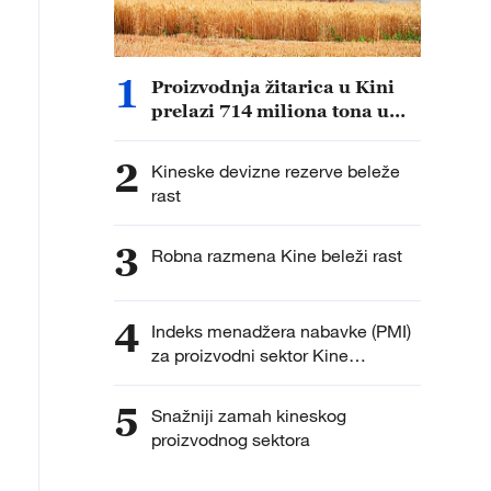
1
Proizvodnja žitarica u Kini
prelazi 714 miliona tona u
2025. godini
2
Kineske devizne rezerve beleže
rast
3
Robna razmena Kine beleži rast
4
Indeks menadžera nabavke (PMI)
za proizvodni sektor Kine
porastao na 49,7 u junu
5
Snažniji zamah kineskog
proizvodnog sektora