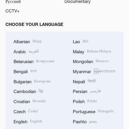
Русский
Documentary
CCTV+
CHOOSE YOUR LANGUAGE
Shqip
ລາວ
Albanian
Lao
العربية
Bahasa Melayu
Arabic
Malay
Беларуская
Монгол
Belarusian
Mongolian
বাংলা
မြန်မာဘာသာ
Bengali
Myanmar
Български
नेपाली
Bulgarian
Nepali
ខ្មែរ
فارسی
Cambodian
Persian
Hrvatski
Polski
Croatian
Polish
Český
Português
Czech
Portuguese
English
پښتو
English
Pashto