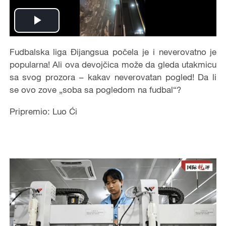
Play
Video
Fudbalska liga Đijangsua počela je i neverovatno je
popularna! Ali ova devojčica može da gleda utakmicu
sa svog prozora – kakav neverovatan pogled! Da li
se ovo zove „soba sa pogledom na fudbal“?
Pripremio: Luo Ći