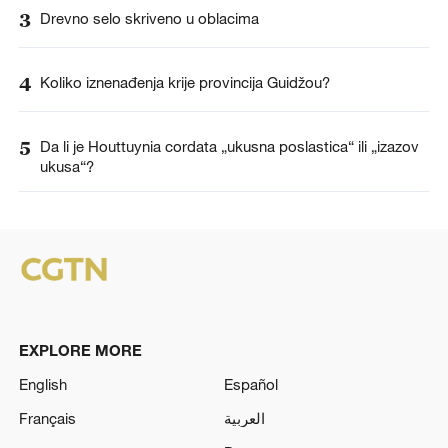
3
Drevno selo skriveno u oblacima
4
Koliko iznenađenja krije provincija Guidžou?
5
Da li je Houttuynia cordata „ukusna poslastica“ ili „izazov
ukusa“?
EXPLORE MORE
English
Español
Français
العربية