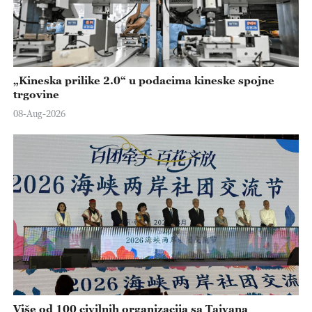
„Kineska prilike 2.0“ u podacima kineske spojne
trgovine
08-Aug-2026
Više od 100 civilnih organizacija sa Tajvana