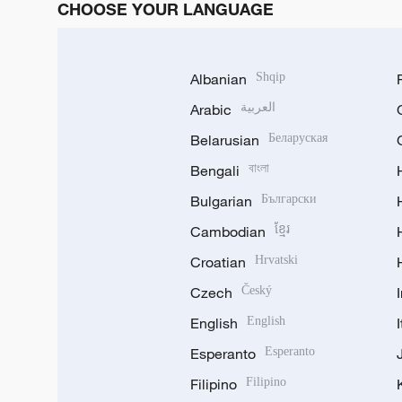
CHOOSE YOUR LANGUAGE
Albanian
Shqip
Arabic
العربية
Belarusian
Беларуская
Bengali
বাংলা
Bulgarian
Български
Cambodian
ខ្មែរ
Croatian
Hrvatski
Czech
Český
English
English
Esperanto
Esperanto
Filipino
Filipino