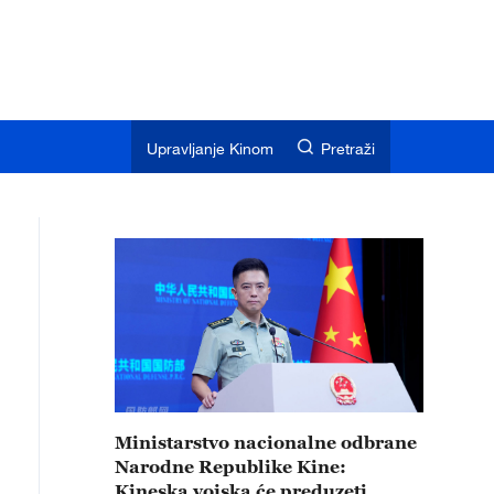
Upravljanje Kinom
Pretraži
Ministarstvo nacionalne odbrane
Narodne Republike Kine:
Kineska vojska će preduzeti