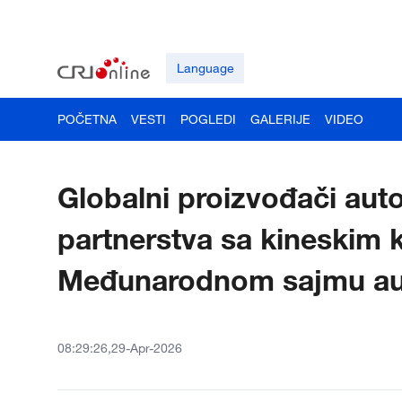
Language
POČETNA
VESTI
POGLEDI
GALERIJE
VIDEO
Globalni proizvođači aut
partnerstva sa kineskim
Međunarodnom sajmu aut
08:29:26,29-Apr-2026