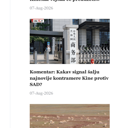
čvrste kontramere protiv svih
07-Aug-2026
provokativnih pokušaja
izazivanja nemira
Komentar: Kakav signal šalju
najnovije kontramere Kine protiv
SAD?
07-Aug-2026