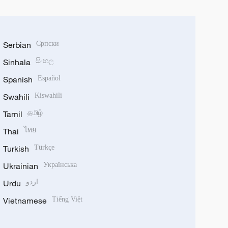
Serbian
Српски
Sinhala
සිංහල
Spanish
Español
Swahili
Kiswahili
Tamil
தமிழ்
Thai
ไทย
Turkish
Türkçe
Ukrainian
Українська
Urdu
اردو
Vietnamese
Tiếng Việt