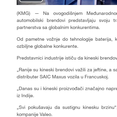
Play
Video
(KMG) — Na ovogodišnjem Međunarodnom
automobilski brendovi predstavljaju svoju tr
partnerstva sa globalnim konkurentima.
Od pametne vožnje do tehnologije baterija, k
ozbiljne globalne konkurente.
Predstavnici industrije ističu da kineski brendo
„Ranije su kineski brendovi važili za jeftine, a
distributer SAIC Maxus vozila u Francuskoj.
„Danas su i kineski proizvođači značajno napre
iz Indije.
„Svi pokušavaju da sustignu kinesku brzinu“,
kompanije Valeo.