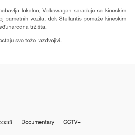
nabavlja lokalno, Volkswagen sarađuje sa kineskim
j pametnih vozila, dok Stellantis pomaže kineskim
međunarodna tržišta.
staju sve teže razdvojivi.
сский
Documentary
CCTV+