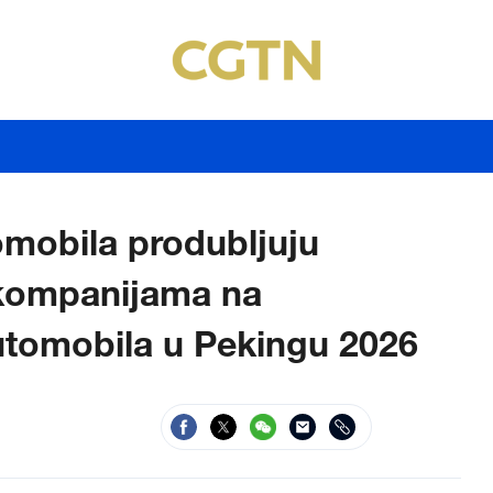
omobila produbljuju
 kompanijama na
omobila u Pekingu 2026