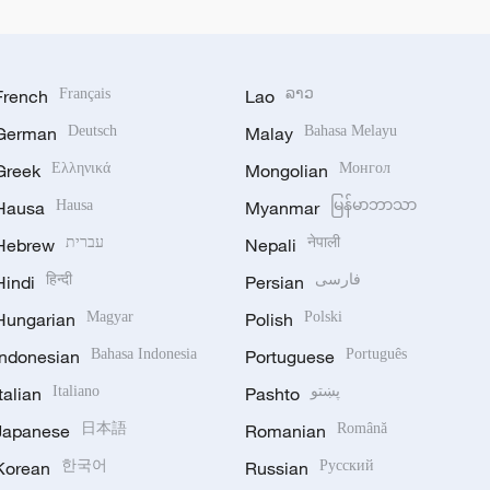
French
Français
Lao
ລາວ
German
Deutsch
Malay
Bahasa Melayu
Greek
Ελληνικά
Mongolian
Монгол
Hausa
Hausa
Myanmar
မြန်မာဘာသာ
Hebrew
עברית
Nepali
नेपाली
Hindi
हिन्दी
Persian
فارسی
Hungarian
Magyar
Polish
Polski
Indonesian
Bahasa Indonesia
Portuguese
Português
Italian
Italiano
Pashto
پښتو
Japanese
日本語
Romanian
Română
Korean
한국어
Russian
Русский