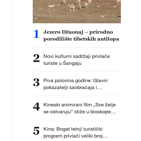
1
Jezero Džuonaj – prirodno
porodilište tibetskih antilopa
2
Novi kulturni sadržaji privlače
turiste u Šangaju
3
Prva polovina godine: Glavni
pokazatelji saobraćaja i
transporta u Kini zadržali rast
4
Kineski animirani film „Sve želje
se ostvaruju“ stiže u bioskope
širom sveta
5
Kina: Bogat letnji turistički
program privlači veliki broj