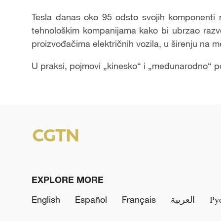
Tesla danas oko 95 odsto svojih komponenti 
tehnološkim kompanijama kako bi ubrzao razvo
proizvođačima električnih vozila, u širenju na 
U praksi, pojmovi „kinesko“ i „međunarodno“ po
EXPLORE MORE
English
Español
Français
العربية
Ру