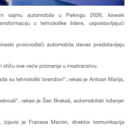
 sajmu automobila u Pekingu 2026, kineski
ansformaciju u tehnološke lidere, uspostavljajući
ineski proizvođači automobila danas predstavljaju
vi stiču sve veće priznanje u inostranstvu.
 sada su tehnološki brendovi“, rekao je Antoan Marija,
dovali“, rekao je Šan Brakaš, automobilski inženjer
 izjavio je Fransoa Marion, direktor komunikacija