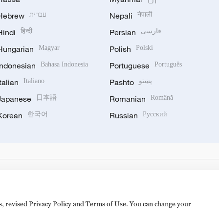
Hebrew
עברית
Nepali
नेपाली
Hindi
हिन्दी
Persian
فارسی
Hungarian
Magyar
Polish
Polski
Indonesian
Bahasa Indonesia
Portuguese
Português
Italian
Italiano
Pashto
پښتو
Japanese
日本語
Romanian
Română
Korean
한국어
Russian
Русский
es, revised Privacy Policy and Terms of Use. You can change your