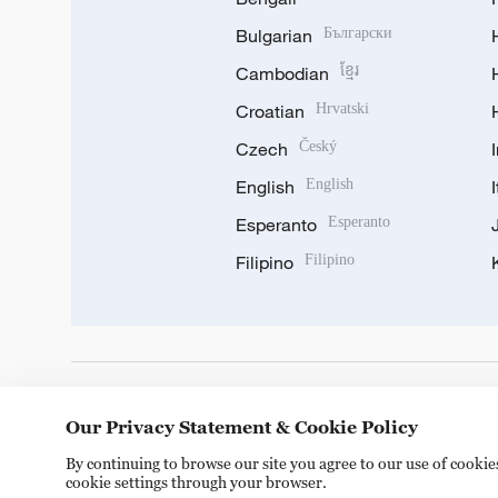
Bulgarian
Български
Cambodian
ខ្មែរ
Croatian
Hrvatski
Czech
Český
English
English
Esperanto
Esperanto
Filipino
Filipino
DOWNLOAD OUR APP
Our Privacy Statement & Cookie Policy
By continuing to browse our site you agree to our use of cooki
cookie settings through your browser.