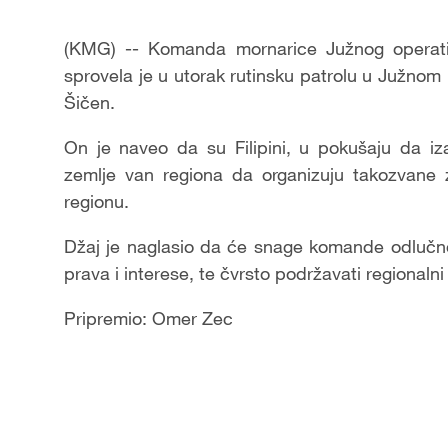
(KMG) -- Komanda mornarice Južnog operati
sprovela je u utorak rutinsku patrolu u Južno
Šičen.
On je naveo da su Filipini, u pokušaju da i
zemlje van regiona da organizuju takozvane za
regionu.
Džaj je naglasio da će snage komande odlučno š
prava i interese, te čvrsto podržavati regionalni 
Pripremio: Omer Zec