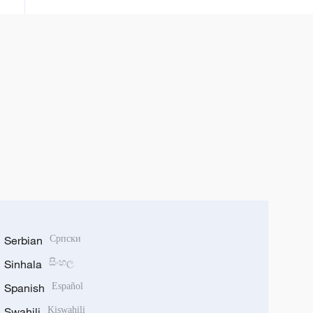
Serbian
Српски
Sinhala
සිංහල
Spanish
Español
Swahili
Kiswahili