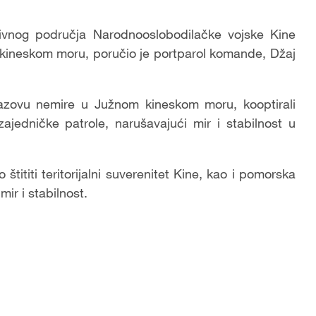
vnog područja Narodnooslobodilačke vojske Kine
m kineskom moru, poručio je portparol komande, Džaj
zazovu nemire u Južnom kineskom moru, kooptirali
jedničke patrole, narušavajući mir i stabilnost u
tititi teritorijalni suverenitet Kine, kao i pomorska
mir i stabilnost.