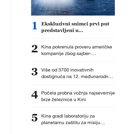
1
Ekskluzivni snimci prvi put
predstavljeni u
dokumentarcu „Put do
pobede“
2
Kina pokrenula proveru američke
kompanije zbog sajber-
bezbednosti
3
Više od 3700 inovativnih
dostignuća na 12. međunarodnoj
izložbi izuma
4
Počela probna vožnja najsevernije
brze železnice u Kini
5
Kina gradi laboratoriju za
planetarnu zaštitu za misiju
vraćanja uzoraka na Mars