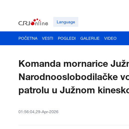
Language
POČETNA
VESTI
POGLEDI
GALERIJE
VIDEO
Komanda mornarice Južn
Narodnooslobodilačke voj
patrolu u Južnom kines
01:56:04,29-Apr-2026