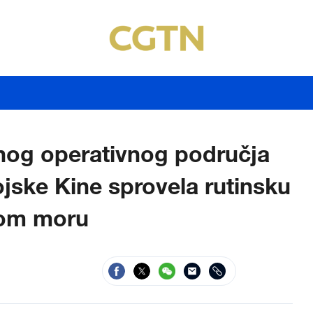
og operativnog područja
ske Kine sprovela rutinsku
kom moru