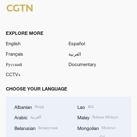
EXPLORE MORE
English
Español
Français
العربية
Русский
Documentary
CCTV+
CHOOSE YOUR LANGUAGE
Shqip
ລາວ
Albanian
Lao
العربية
Bahasa Melayu
Arabic
Malay
Беларуская
Монгол
Belarusian
Mongolian