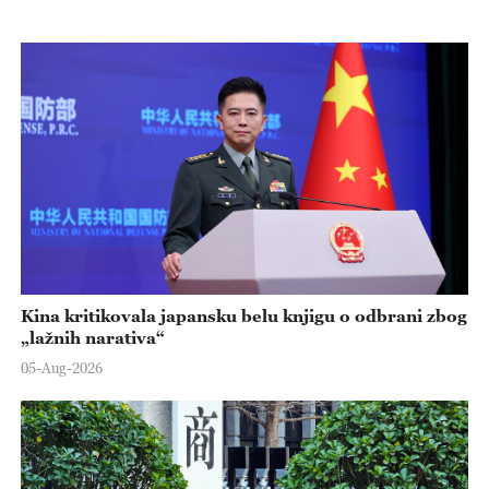
Kina kritikovala japansku belu knjigu o odbrani zbog
„lažnih narativa“
05-Aug-2026