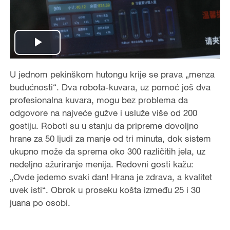
Play
Video
U jednom pekinškom hutongu krije se prava „menza
budućnosti“. Dva robota-kuvara, uz pomoć još dva
profesionalna kuvara, mogu bez problema da
odgovore na najveće gužve i usluže više od 200
gostiju. Roboti su u stanju da pripreme dovoljno
hrane za 50 ljudi za manje od tri minuta, dok sistem
ukupno može da sprema oko 300 različitih jela, uz
nedeljno ažuriranje menija. Redovni gosti kažu:
„Ovde jedemo svaki dan! Hrana je zdrava, a kvalitet
uvek isti“. Obrok u proseku košta između 25 i 30
juana po osobi.