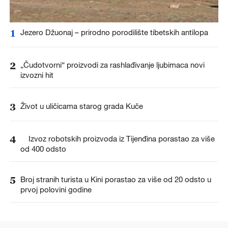
1
Jezero Džuonaj – prirodno porodilište tibetskih antilopa
2
„Čudotvorni“ proizvodi za rashlađivanje ljubimaca novi
izvozni hit
3
Život u uličicama starog grada Kuče
4
Izvoz robotskih proizvoda iz Tijenđina porastao za više
od 400 odsto
5
Broj stranih turista u Kini porastao za više od 20 odsto u
prvoj polovini godine