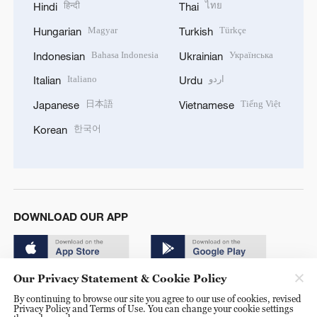
हिन्दी
ไทย
Hindi
Thai
Magyar
Türkçe
Hungarian
Turkish
Bahasa Indonesia
Українська
Indonesian
Ukrainian
Italiano
اردو
Italian
Urdu
日本語
Tiếng Việt
Japanese
Vietnamese
한국어
Korean
DOWNLOAD OUR APP
Our Privacy Statement & Cookie Policy
By continuing to browse our site you agree to our use of cookies, revised
Privacy Policy and Terms of Use. You can change your cookie settings