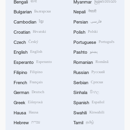
বাংলা
မြန်မာဘာသာ
Bengali
Myanmar
Български
नेपाली
Bulgarian
Nepali
ខ្មែរ
فارسی
Cambodian
Persian
Hrvatski
Polski
Croatian
Polish
Český
Português
Czech
Portuguese
English
پښتو
English
Pashto
Esperanto
Română
Esperanto
Romanian
Filipino
Русский
Filipino
Russian
Français
Српски
French
Serbian
Deutsch
සිංහල
German
Sinhala
Ελληνικά
Español
Greek
Spanish
Hausa
Kiswahili
Hausa
Swahili
עברית
தமிழ்
Hebrew
Tamil