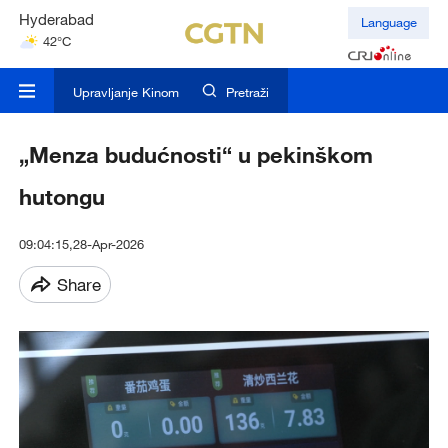
Hyderabad
Language
42°C
Mumbai
31°C
Upravljanje Kinom
Pretraži
„Menza budućnosti“ u pekinškom
hutongu
09:04:15,28-Apr-2026
Share