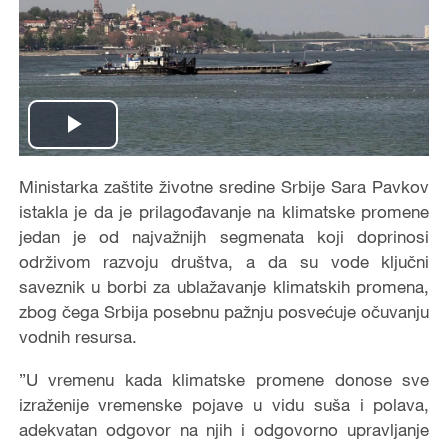
Play
Video
Ministarka zaštite životne sredine Srbije Sara Pavkov
istakla je da je prilagođavanje na klimatske promene
jedan je od najvažnijh segmenata koji doprinosi
održivom razvoju društva, a da su vode ključni
saveznik u borbi za ublažavanje klimatskih promena,
zbog čega Srbija posebnu pažnju posvećuje očuvanju
vodnih resursa.
”U vremenu kada klimatske promene donose sve
izraženije vremenske pojave u vidu suša i polava,
adekvatan odgovor na njih i odgovorno upravljanje