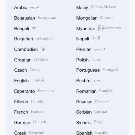
العربية
Bahasa Melayu
Arabic
Malay
Беларуская
Монгол
Belarusian
Mongolian
বাংলা
မြန်မာဘာသာ
Bengali
Myanmar
Български
नेपाली
Bulgarian
Nepali
ខ្មែរ
فارسی
Cambodian
Persian
Hrvatski
Polski
Croatian
Polish
Český
Português
Czech
Portuguese
English
پښتو
English
Pashto
Esperanto
Română
Esperanto
Romanian
Filipino
Русский
Filipino
Russian
Français
Српски
French
Serbian
Deutsch
සිංහල
German
Sinhala
Ελληνικά
Español
Greek
Spanish