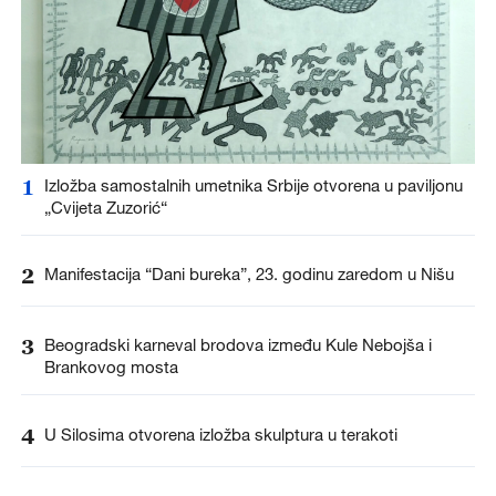
1
Izložba samostalnih umetnika Srbije otvorena u paviljonu
„Cvijeta Zuzorić“
2
Manifestacija “Dani bureka”, 23. godinu zaredom u Nišu
3
Beogradski karneval brodova između Kule Nebojša i
Brankovog mosta
4
U Silosima otvorena izložba skulptura u terakoti