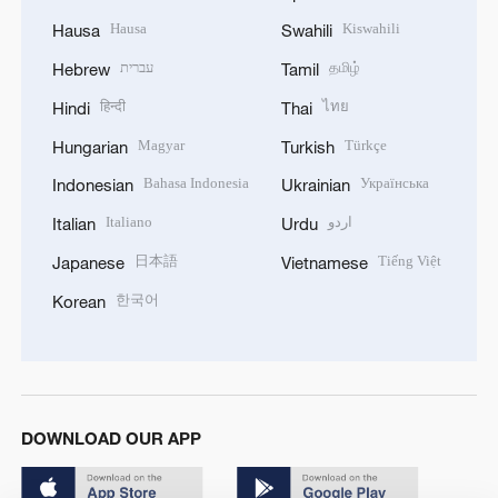
Hausa
Kiswahili
Hausa
Swahili
עברית
தமிழ்
Hebrew
Tamil
हिन्दी
ไทย
Hindi
Thai
Magyar
Türkçe
Hungarian
Turkish
Bahasa Indonesia
Українська
Indonesian
Ukrainian
Italiano
اردو
Italian
Urdu
日本語
Tiếng Việt
Japanese
Vietnamese
한국어
Korean
DOWNLOAD OUR APP