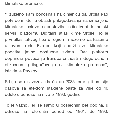
klimatske promene.
“ Izuzetno sam ponosna i na činjenicu da Srbija kao
potvrđeni lider u oblasti prilagođavanja na izmenjene
klimatske uslove uspostavila jedinstveni klimatski
servis, platformu Digitalni atlas klime Srbije. To je
prvi atlas takvog tipa u region i možemo da kažemo
u ovom delu Evrope koji sadrži sve klimatske
podatke javno dostupne svima. Ova platform
doprinosi povećanju transparentnosti i dugoročnom
efikasnom prilagođavanju na klimatske promene”,
istakla je Pavkov.
Srbija se obavezala da će do 2035. smanjiti emisije
gasova sa efektom staklene bašte za više od 40
odsto u odnosu na nivo iz 1990. godine.
To je važno, jer se samo u poslednijh pet godina, u
odnosu na referentni period od 1961. do 1990,