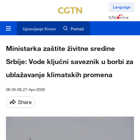
Language
Upravljanje Kinom
Pretraži
Ministarka zaštite živitne sredine
Srbije: Vode ključni saveznik u borbi za
ublažavanje klimatskih promena
06:35:09,27-Apr-2026
Share