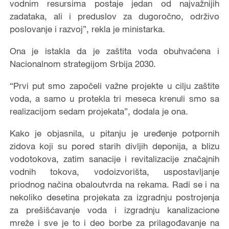
vodnim resursima postaje jedan od najvažnijih
zadataka, ali i preduslov za dugoročno, održivo
poslovanje i razvoj”, rekla je ministarka.
Ona je istakla da je zaštita voda obuhvaćena i
Nacionalnom strategijom Srbija 2030.
“Prvi put smo započeli važne projekte u cilju zaštite
voda, a samo u protekla tri meseca krenuli smo sa
realizacijom sedam projekata”, dodala je ona.
Kako je objasnila, u pitanju je uređenje potpornih
zidova koji su pored starih divljih deponija, a blizu
vodotokova, zatim sanacije i revitalizacije značajnih
vodnih tokova, vodoizvorišta, uspostavljanje
priodnog načina obaloutvrda na rekama. Radi se i na
nekoliko desetina projekata za izgradnju postrojenja
za prešišćavanje voda i izgradnju kanalizacione
mreže i sve je to i deo borbe za prilagođavanje na