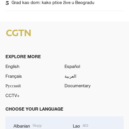
5
Grad kao dom: kako ptice žive u Beogradu
EXPLORE MORE
English
Español
Français
العربية
Русский
Documentary
CCTV+
CHOOSE YOUR LANGUAGE
Shqip
ລາວ
Albanian
Lao