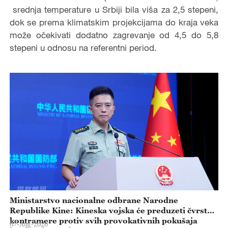
srednja temperature u Srbiji bila viša za 2,5 stepeni,
dok se prema klimatskim projekcijama do kraja veka
može očekivati dodatno zagrevanje od 4,5 do 5,8
stepeni u odnosu na referentni period.
Ministarstvo nacionalne odbrane Narodne
Republike Kine: Kineska vojska će preduzeti čvrste
kontramere protiv svih provokativnih pokušaja
07-Aug-2026