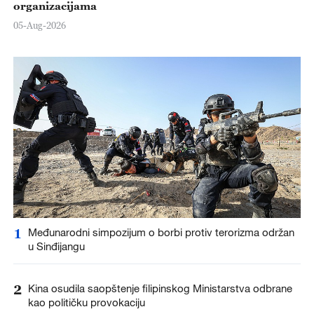
organizacijama
05-Aug-2026
1
Međunarodni simpozijum o borbi protiv terorizma održan
u Sinđijangu
2
Kina osudila saopštenje filipinskog Ministarstva odbrane
kao političku provokaciju