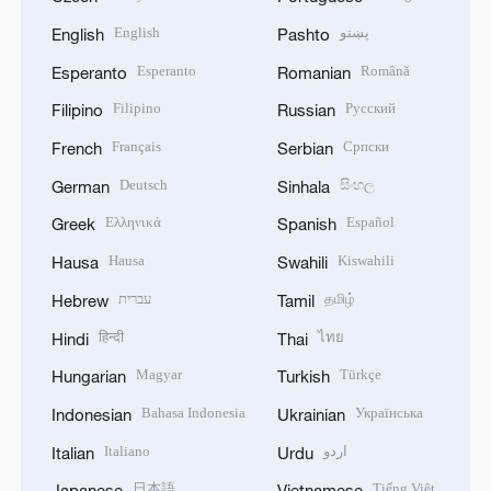
English
پښتو
English
Pashto
Esperanto
Română
Esperanto
Romanian
Filipino
Русский
Filipino
Russian
Français
Српски
French
Serbian
Deutsch
සිංහල
German
Sinhala
Ελληνικά
Español
Greek
Spanish
Hausa
Kiswahili
Hausa
Swahili
עברית
தமிழ்
Hebrew
Tamil
हिन्दी
ไทย
Hindi
Thai
Magyar
Türkçe
Hungarian
Turkish
Bahasa Indonesia
Українська
Indonesian
Ukrainian
Italiano
اردو
Italian
Urdu
日本語
Tiếng Việt
Japanese
Vietnamese