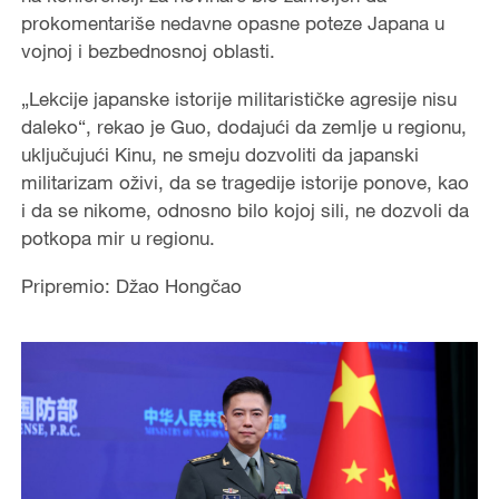
prokomentariše nedavne opasne poteze Japana u
vojnoj i bezbednosnoj oblasti.
„Lekcije japanske istorije militarističke agresije nisu
daleko“, rekao je Guo, dodajući da zemlje u regionu,
uključujući Kinu, ne smeju dozvoliti da japanski
militarizam oživi, da se tragedije istorije ponove, kao
i da se nikome, odnosno bilo kojoj sili, ne dozvoli da
potkopa mir u regionu.
Pripremio: Džao Hongčao