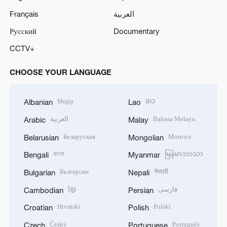
Français
العربية
Русский
Documentary
CCTV+
CHOOSE YOUR LANGUAGE
Shqip
ລາວ
Albanian
Lao
العربية
Bahasa Melayu
Arabic
Malay
Беларуская
Монгол
Belarusian
Mongolian
বাংলা
မြန်မာဘာသာ
Bengali
Myanmar
Български
नेपाली
Bulgarian
Nepali
ខ្មែរ
فارسی
Cambodian
Persian
Hrvatski
Polski
Croatian
Polish
Český
Português
Czech
Portuguese