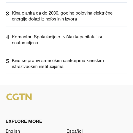
3
Kina planira da do 2030. godine polovina električne
energije dolazi iz nefosilnih izvora
4
Komentar: Spekulacije o „višku kapaciteta“ su
neutemeljene
5
Kina se protivi američkim sankcijama kineskim
istraživačkim institucijama
EXPLORE MORE
English
Español