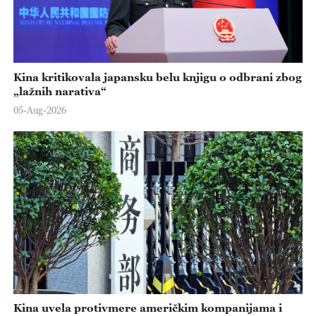
Kina kritikovala japansku belu knjigu o odbrani zbog
„lažnih narativa“
05-Aug-2026
Kina uvela protivmere američkim kompanijama i