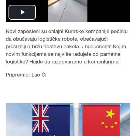
Play
Video
Novi zaposleni su onlajn! Kurirske kompanije počinju
da obučavaju logističke robote, obećavajući
precizniju i bržu dostavu paketa u budućnosti! Kojim
novim funkcijama se najviše radujete od pametne
logistike? Hajde da razgovaramo u komentarima!
Pripremio: Luo Ći