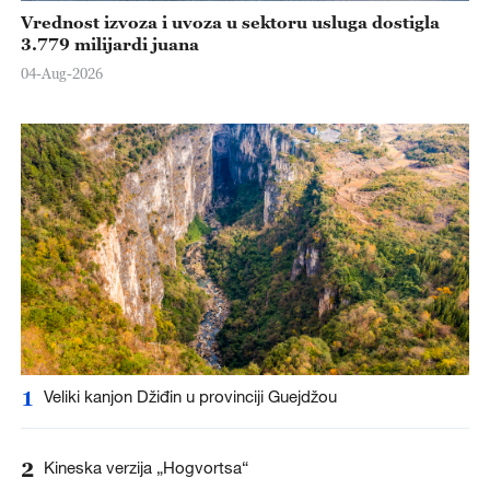
Vrednost izvoza i uvoza u sektoru usluga dostigla
3.779 milijardi juana
04-Aug-2026
1
Veliki kanjon Džiđin u provinciji Guejdžou
2
Kineska verzija „Hogvortsa“