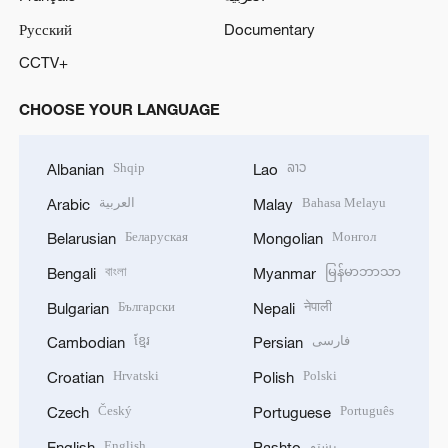
Русский
Documentary
CCTV+
CHOOSE YOUR LANGUAGE
Shqip
ລາວ
Albanian
Lao
العربية
Bahasa Melayu
Arabic
Malay
Беларуская
Монгол
Belarusian
Mongolian
বাংলা
မြန်မာဘာသာ
Bengali
Myanmar
Български
नेपाली
Bulgarian
Nepali
ខ្មែរ
فارسی
Cambodian
Persian
Hrvatski
Polski
Croatian
Polish
Český
Português
Czech
Portuguese
English
پښتو
English
Pashto