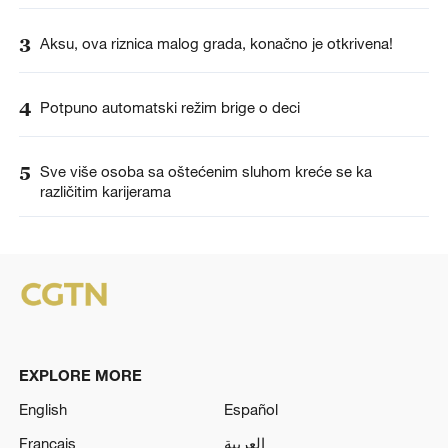
3
Aksu, ova riznica malog grada, konačno je otkrivena!
4
Potpuno automatski režim brige o deci
5
Sve više osoba sa oštećenim sluhom kreće se ka
različitim karijerama
EXPLORE MORE
English
Español
Français
العربية