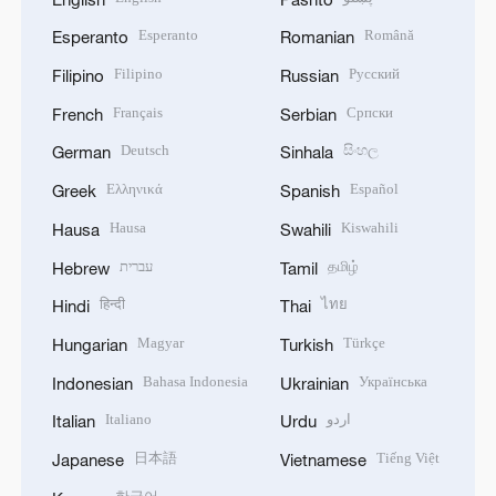
Esperanto
Română
Esperanto
Romanian
Filipino
Русский
Filipino
Russian
Français
Српски
French
Serbian
Deutsch
සිංහල
German
Sinhala
Ελληνικά
Español
Greek
Spanish
Hausa
Kiswahili
Hausa
Swahili
עברית
தமிழ்
Hebrew
Tamil
हिन्दी
ไทย
Hindi
Thai
Magyar
Türkçe
Hungarian
Turkish
Bahasa Indonesia
Українська
Indonesian
Ukrainian
Italiano
اردو
Italian
Urdu
日本語
Tiếng Việt
Japanese
Vietnamese