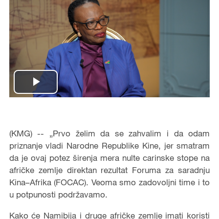
Play
Video
(KMG) -- „Prvo želim da se zahvalim i da odam
priznanje vladi Narodne Republike Kine, jer smatram
da je ovaj potez širenja mera nulte carinske stope na
afričke zemlje direktan rezultat Foruma za saradnju
Kina–Afrika (FOCAC). Veoma smo zadovoljni time i to
u potpunosti podržavamo.
Kako će Namibija i druge afričke zemlje imati koristi