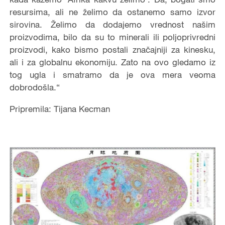
resursima, ali ne želimo da ostanemo samo izvor
sirovina. Želimo da dodajemo vrednost našim
proizvodima, bilo da su to minerali ili poljoprivredni
proizvodi, kako bismo postali značajniji za kinesku,
ali i za globalnu ekonomiju. Zato na ovo gledamo iz
tog ugla i smatramo da je ova mera veoma
dobrodošla.“
Pripremila: Tijana Kecman