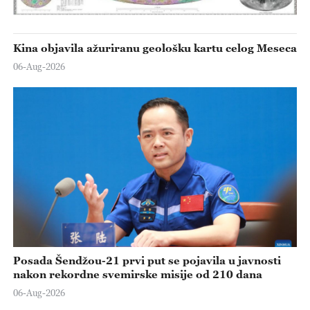
Kina objavila ažuriranu geološku kartu celog Meseca
06-Aug-2026
Posada Šendžou-21 prvi put se pojavila u javnosti
nakon rekordne svemirske misije od 210 dana
06-Aug-2026