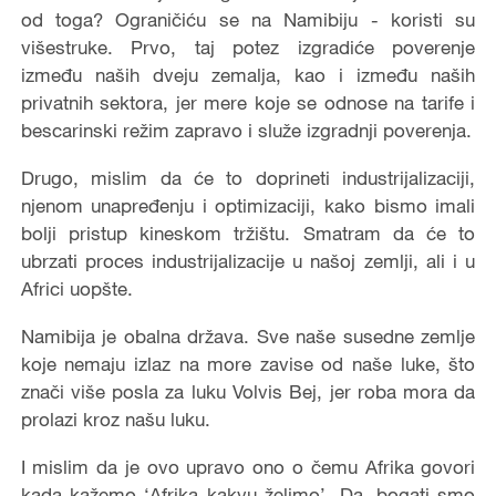
od toga? Ograničiću se na Namibiju - koristi su
višestruke. Prvo, taj potez izgradiće poverenje
između naših dveju zemalja, kao i između naših
privatnih sektora, jer mere koje se odnose na tarife i
bescarinski režim zapravo i služe izgradnji poverenja.
Drugo, mislim da će to doprineti industrijalizaciji,
njenom unapređenju i optimizaciji, kako bismo imali
bolji pristup kineskom tržištu. Smatram da će to
ubrzati proces industrijalizacije u našoj zemlji, ali i u
Africi uopšte.
Namibija je obalna država. Sve naše susedne zemlje
koje nemaju izlaz na more zavise od naše luke, što
znači više posla za luku Volvis Bej, jer roba mora da
prolazi kroz našu luku.
I mislim da je ovo upravo ono o čemu Afrika govori
kada kažemo ‘Afrika kakvu želimo’. Da, bogati smo