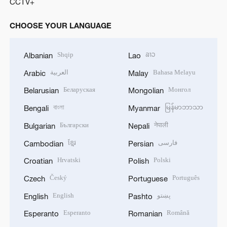
CCTV+
CHOOSE YOUR LANGUAGE
Shqip
ລາວ
Albanian
Lao
العربية
Bahasa Melayu
Arabic
Malay
Беларуская
Монгол
Belarusian
Mongolian
বাংলা
မြန်မာဘာသာ
Bengali
Myanmar
Български
नेपाली
Bulgarian
Nepali
ខ្មែរ
فارسی
Cambodian
Persian
Hrvatski
Polski
Croatian
Polish
Český
Português
Czech
Portuguese
English
پښتو
English
Pashto
Esperanto
Română
Esperanto
Romanian