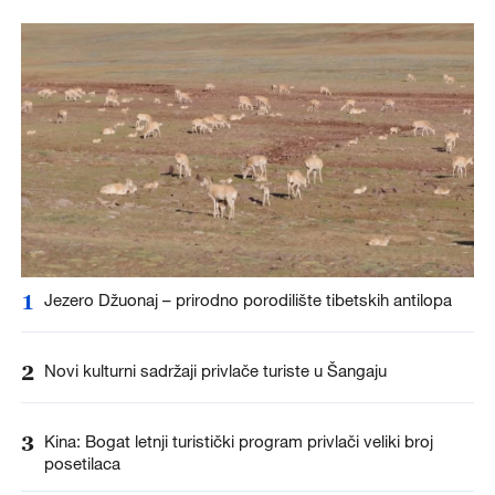
1
Jezero Džuonaj – prirodno porodilište tibetskih antilopa
2
Novi kulturni sadržaji privlače turiste u Šangaju
3
Kina: Bogat letnji turistički program privlači veliki broj
posetilaca