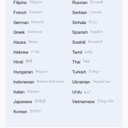
Filipino
Русский
Filipino
Russian
Français
Српски
French
Serbian
Deutsch
සිංහල
German
Sinhala
Ελληνικά
Español
Greek
Spanish
Hausa
Kiswahili
Hausa
Swahili
עברית
தமிழ்
Hebrew
Tamil
हिन्दी
ไทย
Hindi
Thai
Magyar
Türkçe
Hungarian
Turkish
Bahasa Indonesia
Українська
Indonesian
Ukrainian
Italiano
اردو
Italian
Urdu
日本語
Tiếng Việt
Japanese
Vietnamese
한국어
Korean