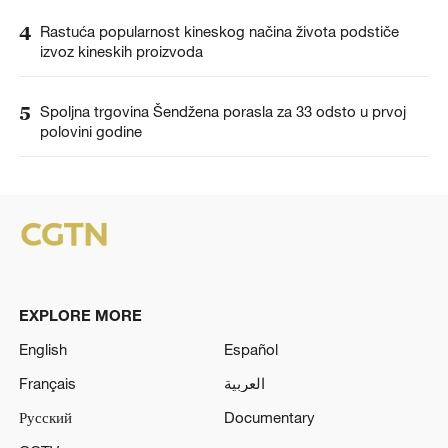
4
Rastuća popularnost kineskog načina života podstiče
izvoz kineskih proizvoda
5
Spoljna trgovina Šendžena porasla za 33 odsto u prvoj
polovini godine
EXPLORE MORE
English
Español
Français
العربية
Русский
Documentary