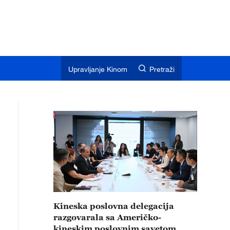
Upravljanje Kinom
Pretraži
Kineska poslovna delegacija
razgovarala sa Američko-
kineskim poslovnim savetom