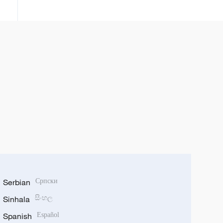
uklonila je sva ograničenja ruskim
nacije.“
sportistima i pružila im priliku da
se takmiče pod ruskom zastavom
i himnom. Pored toga, Federacija
funkcionalnog fitnesa dobila je
pravo da održava međunarodna
takmičenja u Rusiji.
Serbian
Српски
Sinhala
සිංහල
Spanish
Español