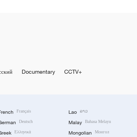
сский
Documentary
CCTV+
French
Français
Lao
ລາວ
German
Deutsch
Malay
Bahasa Melayu
Greek
Ελληνικά
Mongolian
Монгол