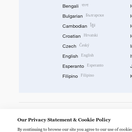
Bengali
বাংলা
Bulgarian
Български
Cambodian
ខ្មែរ
Croatian
Hrvatski
Czech
Český
English
English
Esperanto
Esperanto
Filipino
Filipino
DOWNLOAD OUR APP
Our Privacy Statement & Cookie Policy
By continuing to browse our site you agree to our use of cooki