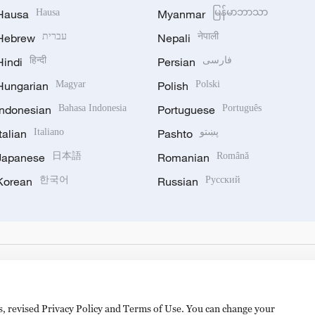
Hausa
Hausa
Myanmar
မြန်မာဘာသာ
Hebrew
עברית
Nepali
नेपाली
Hindi
हिन्दी
Persian
فارسی
Hungarian
Magyar
Polish
Polski
Indonesian
Bahasa Indonesia
Portuguese
Português
Italian
Italiano
Pashto
پښتو
Japanese
日本語
Romanian
Română
Korean
한국어
Russian
Русский
es, revised Privacy Policy and Terms of Use. You can change your