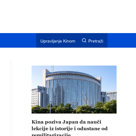
Upravljanje Kinom
Pretraži
Kina poziva Japan da nauči
lekcije iz istorije i odustane od
remilitarizacije