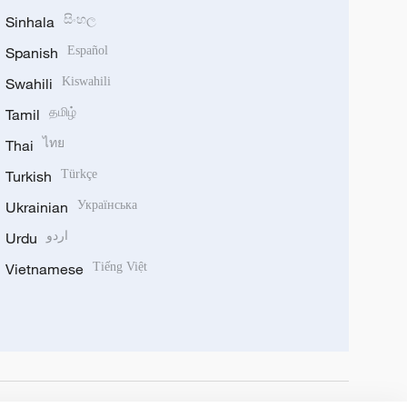
Sinhala
සිංහල
Spanish
Español
Swahili
Kiswahili
Tamil
தமிழ்
Thai
ไทย
Turkish
Türkçe
Ukrainian
Українська
Urdu
اردو
Vietnamese
Tiếng Việt