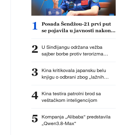
1
Posada Šendžou-21 prvi put
se pojavila u javnosti nakon
rekordne svemirske misije od
210 dana
2
U Sinđijangu održana vežba
sajber borbe protiv terorizma
„Tjanšan-2026“
3
Kina kritikovala japansku belu
knjigu o odbrani zbog „lažnih
narativa“
4
Kina testira patrolni brod sa
veštačkom inteligencijom
5
Kompanja „Alibaba“ predstavila
„Qwen3.8-Max“