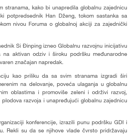
m stranama, kako bi unapredila globalnu zajednicu
neski potpredsednik Han Dženg, tokom sastanka sa
okom nivou Foruma o globalnoj akciji za zajednički
sednik Si Đinping izneo Globalnu razvojnu inicijativu
šla na aktivan odziv i široku podršku međunarodne
stvaren značajan napredak.
ciju kao priliku da sa svim stranama izgradi širi
erenim na delovanje, poveća ulaganja u globalnu
nim oblastima i promoviše zeleni i održivi razvoj,
d plodova razvoja i unapređujući globalnu zajednicu
rganizaciji konferencije, izrazili punu podršku GDI i
u. Rekli su da se njihove vlade čvrsto pridržavaju