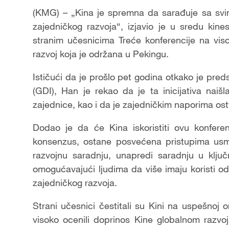
(KMG) – „Kina je spremna da sarađuje sa svi
zajedničkog razvoja“, izjavio je u sredu ki
stranim učesnicima Treće konferencije na vis
razvoj koja je održana u Pekingu.
Ističući da je prošlo pet godina otkako je pred
(GDI), Han je rekao da je ta inicijativa nai
zajednice, kao i da je zajedničkim naporima o
Dodao je da će Kina iskoristiti ovu konferen
konsenzus, ostane posvećena pristupima usm
razvojnu saradnju, unapredi saradnju u ključ
omogućavajući ljudima da više imaju koristi o
zajedničkog razvoja.
Strani učesnici čestitali su Kini na uspešnoj o
visoko ocenili doprinos Kine globalnom razvoj