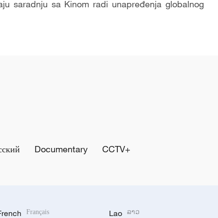
aju saradnju sa Kinom radi unapređenja globalnog
сский
Documentary
CCTV+
French
Français
Lao
ລາວ