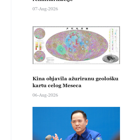
07-Aug-2026
Kina objavila ažuriranu geološku
kartu celog Meseca
06-Aug-2026