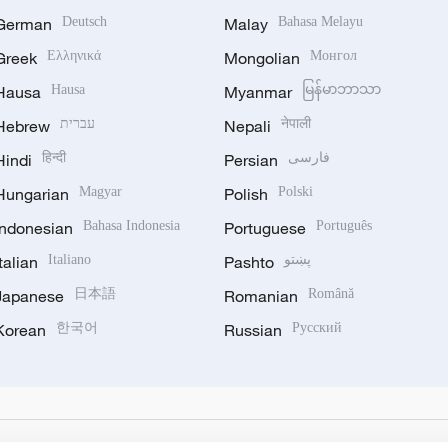
German
Deutsch
Malay
Bahasa Melayu
Greek
Ελληνικά
Mongolian
Монгол
Hausa
Hausa
Myanmar
မြန်မာဘာသာ
Hebrew
עברית
Nepali
नेपाली
Hindi
हिन्दी
Persian
فارسی
Hungarian
Magyar
Polish
Polski
Indonesian
Bahasa Indonesia
Portuguese
Português
Italian
Italiano
Pashto
پښتو
Japanese
日本語
Romanian
Română
Korean
한국어
Russian
Русский