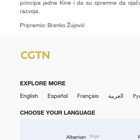
principa jedne Kine i da su spremne da ojač
razvoja.
Pripremio: Branko Žujović
EXPLORE MORE
English
Español
Français
العربية
Ру
CHOOSE YOUR LANGUAGE
Albanian
Shqip