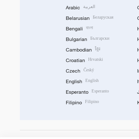
Arabic
العربية
Belarusian
Беларуская
Bengali
বাংলা
Bulgarian
Български
Cambodian
ខ្មែរ
Croatian
Hrvatski
Czech
Český
English
English
Esperanto
Esperanto
Filipino
Filipino