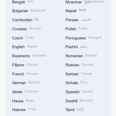
বাংলা
မြန်မာဘာသာ
Bengali
Myanmar
Български
नेपाली
Bulgarian
Nepali
ខ្មែរ
فارسی
Cambodian
Persian
Hrvatski
Polski
Croatian
Polish
Český
Português
Czech
Portuguese
English
پښتو
English
Pashto
Esperanto
Română
Esperanto
Romanian
Filipino
Русский
Filipino
Russian
Français
Српски
French
Serbian
Deutsch
සිංහල
German
Sinhala
Ελληνικά
Español
Greek
Spanish
Hausa
Kiswahili
Hausa
Swahili
עברית
தமிழ்
Hebrew
Tamil