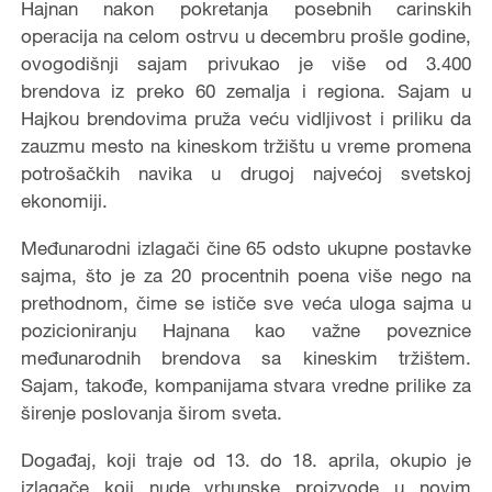
Hajnan nakon pokretanja posebnih carinskih
operacija na celom ostrvu u decembru prošle godine,
ovogodišnji sajam privukao je više od 3.400
brendova iz preko 60 zemalja i regiona. Sajam u
Hajkou brendovima pruža veću vidljivost i priliku da
zauzmu mesto na kineskom tržištu u vreme promena
potrošačkih navika u drugoj najvećoj svetskoj
ekonomiji.
Međunarodni izlagači čine 65 odsto ukupne postavke
sajma, što je za 20 procentnih poena više nego na
prethodnom, čime se ističe sve veća uloga sajma u
pozicioniranju Hajnana kao važne poveznice
međunarodnih brendova sa kineskim tržištem.
Sajam, takođe, kompanijama stvara vredne prilike za
širenje poslovanja širom sveta.
Događaj, koji traje od 13. do 18. aprila, okupio je
izlagače koji nude vrhunske proizvode u novim