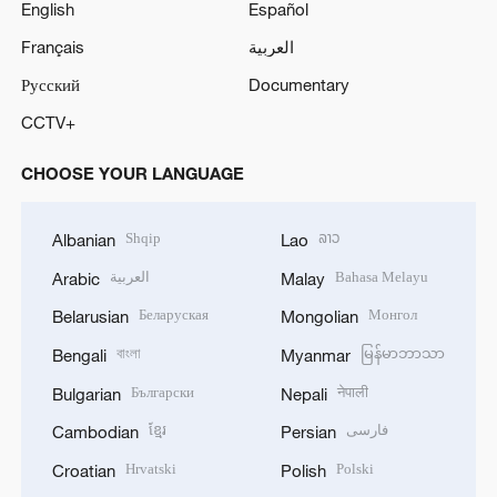
English
Español
Français
العربية
Русский
Documentary
CCTV+
CHOOSE YOUR LANGUAGE
Shqip
ລາວ
Albanian
Lao
العربية
Bahasa Melayu
Arabic
Malay
Беларуская
Монгол
Belarusian
Mongolian
বাংলা
မြန်မာဘာသာ
Bengali
Myanmar
Български
नेपाली
Bulgarian
Nepali
ខ្មែរ
فارسی
Cambodian
Persian
Hrvatski
Polski
Croatian
Polish