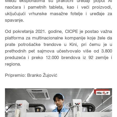
Među eksponatima su praktični uređaji poput AI
naočara i pametnih tableta, kao i veći proizvodi,
uključujući vrhunske masažne fotelje i uređaje za
spavanje.
Od pokretanja 2021. godine, CICPE je postao važna
platforma za multinacionalne kompanije koje žele da
prate potrošačke trendove u Kini, pri čemu je u
prethodnih pet sajmova učestvovalo više od 3.800
preduzeća i preko 12.000 brendova iz 92 zemlje i
regiona.
Pripremio: Branko Žujović