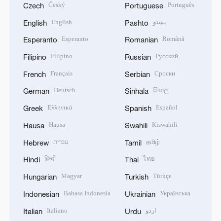
Český
Português
Czech
Portuguese
English
پښتو
English
Pashto
Esperanto
Română
Esperanto
Romanian
Filipino
Русский
Filipino
Russian
Français
Српски
French
Serbian
Deutsch
සිංහල
German
Sinhala
Ελληνικά
Español
Greek
Spanish
Hausa
Kiswahili
Hausa
Swahili
עברית
தமிழ்
Hebrew
Tamil
हिन्दी
ไทย
Hindi
Thai
Magyar
Türkçe
Hungarian
Turkish
Bahasa Indonesia
Українська
Indonesian
Ukrainian
Italiano
اردو
Italian
Urdu