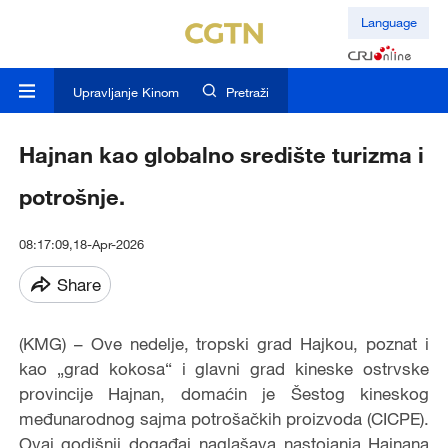
Language
Upravljanje Kinom
Pretraži
Hajnan kao globalno središte turizma i
potrošnje.
08:17:09,18-Apr-2026
Share
(KMG) – Ove nedelje, tropski grad Hajkou, poznat i
kao „grad kokosa“ i glavni grad kineske ostrvske
provincije Hajnan, domaćin je Šestog kineskog
međunarodnog sajma potrošačkih proizvoda (CICPE).
Ovaj godišnji događaj naglašava nastojanja Hajnana