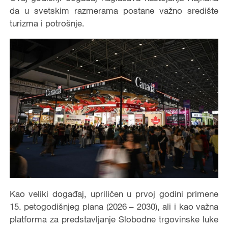
da u svetskim razmerama postane važno središte
turizma i potrošnje.
Kao veliki događaj, upriličen u prvoj godini primene
15. petogodišnjeg plana (2026 – 2030), ali i kao važna
platforma za predstavljanje Slobodne trgovinske luke