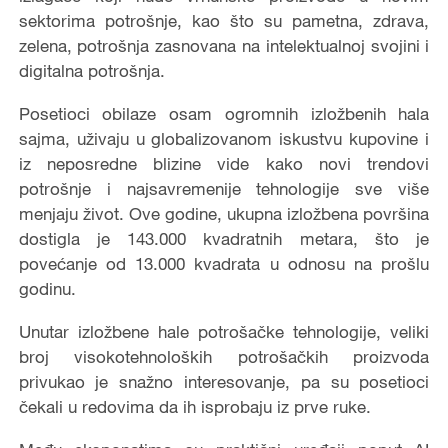
sektorima potrošnje, kao što su pametna, zdrava,
zelena, potrošnja zasnovana na intelektualnoj svojini i
digitalna potrošnja.
Posetioci obilaze osam ogromnih izložbenih hala
sajma, uživaju u globalizovanom iskustvu kupovine i
iz neposredne blizine vide kako novi trendovi
potrošnje i najsavremenije tehnologije sve više
menjaju život. Ove godine, ukupna izložbena površina
dostigla je 143.000 kvadratnih metara, što je
povećanje od 13.000 kvadrata u odnosu na prošlu
godinu.
Unutar izložbene hale potrošačke tehnologije, veliki
broj visokotehnoloških potrošačkih proizvoda
privukao je snažno interesovanje, pa su posetioci
čekali u redovima da ih isprobaju iz prve ruke.