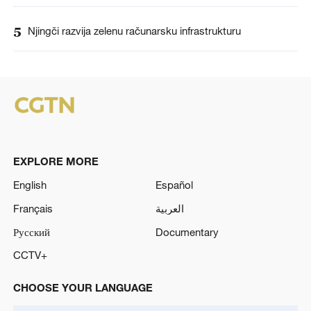
5
Njingči razvija zelenu računarsku infrastrukturu
EXPLORE MORE
English
Español
Français
العربية
Русский
Documentary
CCTV+
CHOOSE YOUR LANGUAGE