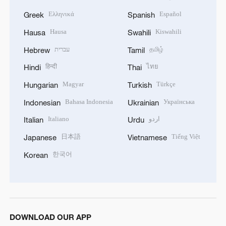
Ελληνικά
Español
Greek
Spanish
Hausa
Kiswahili
Hausa
Swahili
עברית
தமிழ்
Hebrew
Tamil
हिन्दी
ไทย
Hindi
Thai
Magyar
Türkçe
Hungarian
Turkish
Bahasa Indonesia
Українська
Indonesian
Ukrainian
Italiano
اردو
Italian
Urdu
日本語
Tiếng Việt
Japanese
Vietnamese
한국어
Korean
DOWNLOAD OUR APP