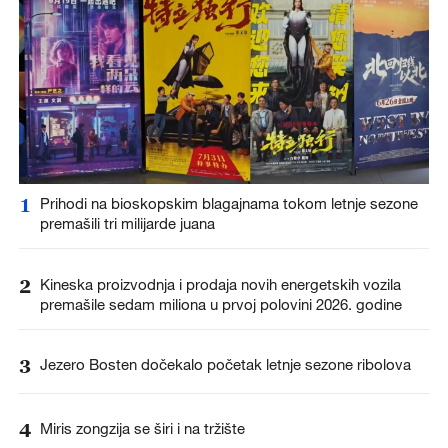
1
Prihodi na bioskopskim blagajnama tokom letnje sezone
premašili tri milijarde juana
2
Kineska proizvodnja i prodaja novih energetskih vozila
premašile sedam miliona u prvoj polovini 2026. godine
3
Jezero Bosten dočekalo početak letnje sezone ribolova
4
Miris zongzija se širi i na tržište