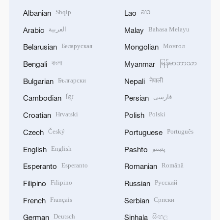
Shqip
ລາວ
Albanian
Lao
العربية
Bahasa Melayu
Arabic
Malay
Беларуская
Монгол
Belarusian
Mongolian
বাংলা
မြန်မာဘာသာ
Bengali
Myanmar
Български
नेपाली
Bulgarian
Nepali
ខ្មែរ
فارسی
Cambodian
Persian
Hrvatski
Polski
Croatian
Polish
Český
Português
Czech
Portuguese
English
پښتو
English
Pashto
Esperanto
Română
Esperanto
Romanian
Filipino
Русский
Filipino
Russian
Français
Српски
French
Serbian
Deutsch
සිංහල
German
Sinhala