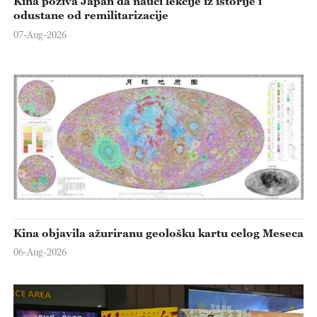
Kina poziva Japan da nauči lekcije iz istorije i
odustane od remilitarizacije
07-Aug-2026
Kina objavila ažuriranu geološku kartu celog Meseca
06-Aug-2026