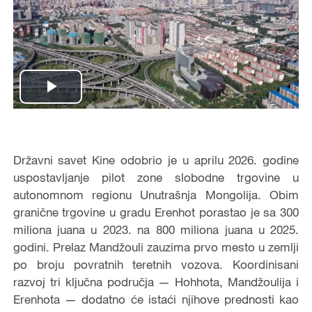
Play
Video
Državni savet Kine odobrio je u aprilu 2026. godine
uspostavljanje pilot zone slobodne trgovine u
autonomnom regionu Unutrašnja Mongolija. Obim
granične trgovine u gradu Erenhot porastao je sa 300
miliona juana u 2023. na 800 miliona juana u 2025.
godini. Prelaz Mandžouli zauzima prvo mesto u zemlji
po broju povratnih teretnih vozova. Koordinisani
razvoj tri ključna područja — Hohhota, Mandžoulija i
Erenhota — dodatno će istaći njihove prednosti kao