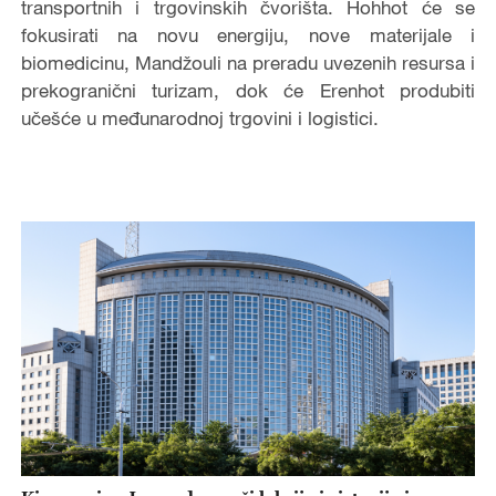
transportnih i trgovinskih čvorišta. Hohhot će se
fokusirati na novu energiju, nove materijale i
biomedicinu, Mandžouli na preradu uvezenih resursa i
prekogranični turizam, dok će Erenhot produbiti
učešće u međunarodnoj trgovini i logistici.